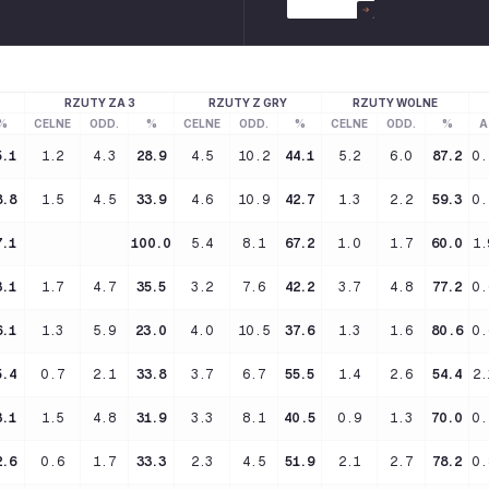
RZUTY ZA 3
RZUTY Z GRY
RZUTY WOLNE
%
CELNE
ODD.
%
CELNE
ODD.
%
CELNE
ODD.
%
A
5.1
1.2
4.3
28.9
4.5
10.2
44.1
5.2
6.0
87.2
0.
8.8
1.5
4.5
33.9
4.6
10.9
42.7
1.3
2.2
59.3
0.
7.1
100.0
5.4
8.1
67.2
1.0
1.7
60.0
1.
3.1
1.7
4.7
35.5
3.2
7.6
42.2
3.7
4.8
77.2
0.
6.1
1.3
5.9
23.0
4.0
10.5
37.6
1.3
1.6
80.6
0.
5.4
0.7
2.1
33.8
3.7
6.7
55.5
1.4
2.6
54.4
2.
3.1
1.5
4.8
31.9
3.3
8.1
40.5
0.9
1.3
70.0
0.
2.6
0.6
1.7
33.3
2.3
4.5
51.9
2.1
2.7
78.2
0.