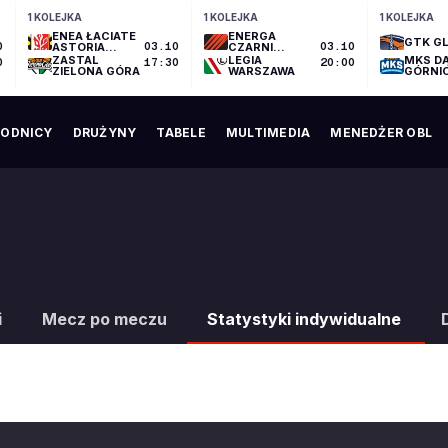
1 KOLEJKA
1 KOLEJKA
1 KOLEJKA
ENEA ŁACIATE
ENERGA
GTK GL
0
ASTORIA
03.10
CZARNI
03.10
BYDGOSZCZ
SŁUPSK
ZASTAL
LEGIA
MKS D
0
17:30
20:00
ZIELONA GÓRA
WARSZAWA
GÓRNI
ODNICY
DRUŻYNY
TABELE
MULTIMEDIA
MENEDŻER OBL
i
Mecz po meczu
Statystyki indywidualne