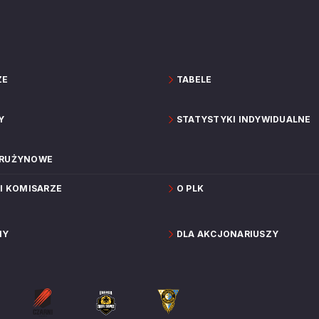
ZE
TABELE
Y
STATYSTYKI INDYWIDUALNE
DRUŻYNOWE
 I KOMISARZE
O PLK
NY
DLA AKCJONARIUSZY