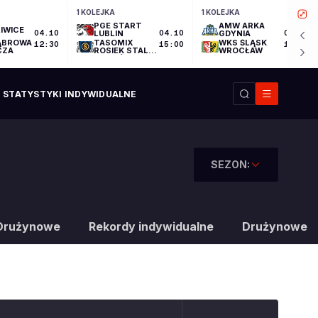
1 KOLEJKA
1 KOLEJKA
PGE START
AMW ARKA
IWICE
04.10
LUBLIN
04.10
GDYNIA
04.10
ĄBROWA
TASOMIX
WKS ŚLĄSK
12:30
15:00
17:30
CZA
ROSIEK STAL
WROCŁAW
OSTRÓW
WIELKOPOLSKI
STATYSTYKI INDYWIDUALNE
SEZON:
Drużynowe
Rekordy indywidualne
Drużynowe