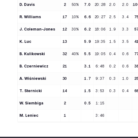
D
. 
Davis
2
50%
7.0
20:28
2.0
2.0
10
R
. 
Williams
17
10%
6.6
20:27
2.5
3.4
7
J
. 
Coleman-Jones
12
30%
6.2
18:06
1.9
3.3
5
K
. 
Luc
13
5.9
19:35
1.5
3.5
4
B
. 
Kulikowski
32
40%
5.5
19:05
0.4
0.6
7
B
. 
Czerniewicz
21
3.1
6:48
0.2
0.6
3
A
. 
Wiśniewski
30
1.7
9:37
0.3
1.0
2
T
. 
Sternicki
14
1.5
3:53
0.3
0.4
6
W
. 
Siembiga
2
0.5
1:15
M
. 
Leniec
1
3:46