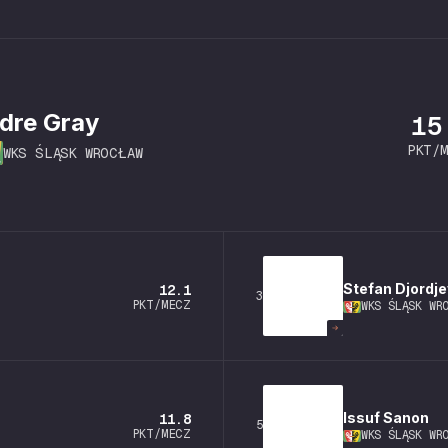
dre
Gray
15
PKT/
WKS ŚLĄSK WROCŁAW
Stefan
Djordje
12.1
3
PKT/MECZ
WKS ŚLĄSK WR
Issuf
Sanon
11.8
5
PKT/MECZ
WKS ŚLĄSK WR