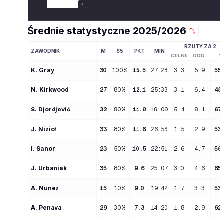
Średnie statystyczne
2025/2026
RZUTY ZA 2
ZAWODNIK
M
S5
PKT
MIN
CELNE
ODD.
K
. 
Gray
30
100%
15.5
27:28
3.3
5.9
5
N
. 
Kirkwood
27
80%
12.1
25:38
3.1
6.4
4
S
. 
Djordjević
32
80%
11.9
19:09
5.4
8.1
6
J
. 
Nizioł
33
80%
11.8
26:56
1.5
2.9
5
I
. 
Sanon
23
50%
10.5
22:51
2.6
4.7
5
J
. 
Urbaniak
35
80%
9.6
25:07
3.0
4.6
6
A
. 
Nunez
15
10%
9.0
19:42
1.7
3.3
5
A
. 
Penava
29
30%
7.3
14:20
1.8
2.9
6