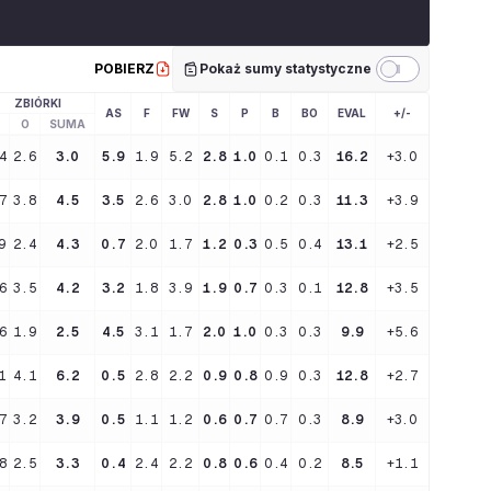
POBIERZ
Pokaż sumy statystyczne
ZBIÓRKI
AS
F
FW
S
P
B
BO
EVAL
+/-
O
SUMA
4
2.6
3.0
5.9
1.9
5.2
2.8
1.0
0.1
0.3
16.2
+3.0
7
3.8
4.5
3.5
2.6
3.0
2.8
1.0
0.2
0.3
11.3
+3.9
9
2.4
4.3
0.7
2.0
1.7
1.2
0.3
0.5
0.4
13.1
+2.5
6
3.5
4.2
3.2
1.8
3.9
1.9
0.7
0.3
0.1
12.8
+3.5
6
1.9
2.5
4.5
3.1
1.7
2.0
1.0
0.3
0.3
9.9
+5.6
1
4.1
6.2
0.5
2.8
2.2
0.9
0.8
0.9
0.3
12.8
+2.7
7
3.2
3.9
0.5
1.1
1.2
0.6
0.7
0.7
0.3
8.9
+3.0
8
2.5
3.3
0.4
2.4
2.2
0.8
0.6
0.4
0.2
8.5
+1.1