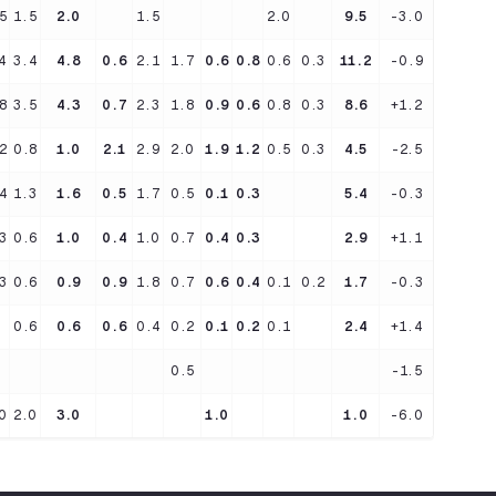
5
1.5
2.0
1.5
2.0
9.5
-3.0
4
3.4
4.8
0.6
2.1
1.7
0.6
0.8
0.6
0.3
11.2
-0.9
8
3.5
4.3
0.7
2.3
1.8
0.9
0.6
0.8
0.3
8.6
+1.2
2
0.8
1.0
2.1
2.9
2.0
1.9
1.2
0.5
0.3
4.5
-2.5
4
1.3
1.6
0.5
1.7
0.5
0.1
0.3
5.4
-0.3
3
0.6
1.0
0.4
1.0
0.7
0.4
0.3
2.9
+1.1
3
0.6
0.9
0.9
1.8
0.7
0.6
0.4
0.1
0.2
1.7
-0.3
0.6
0.6
0.6
0.4
0.2
0.1
0.2
0.1
2.4
+1.4
0.5
-1.5
0
2.0
3.0
1.0
1.0
-6.0