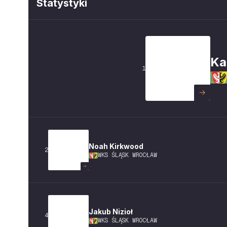
Statystyki
Ka
1
Noah
Kirkwood
2
WKS ŚLĄSK WROCŁAW
Jakub
Nizioł
4
WKS ŚLĄSK WROCŁAW