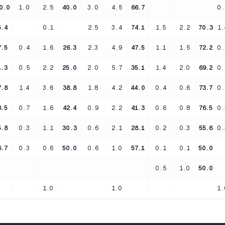
0.0
1.0
2.5
40.0
3.0
4.5
66.7
0.
5.4
0.1
2.5
3.4
74.1
1.5
2.2
70.3
1.
7.5
0.4
1.6
26.3
2.3
4.9
47.5
1.1
1.5
72.2
0.
1.3
0.5
2.2
25.0
2.0
5.7
35.1
1.4
2.0
69.2
0.
7.8
1.4
3.6
38.8
1.8
4.2
44.0
0.4
0.6
73.7
0.
8.5
0.7
1.6
42.4
0.9
2.2
41.3
0.6
0.8
76.5
0.
5.8
0.3
1.1
30.3
0.6
2.1
28.1
0.2
0.3
55.6
0.
6.7
0.3
0.6
50.0
0.6
1.0
57.1
0.1
0.1
50.0
0.5
1.0
50.0
1.0
1.0
1.