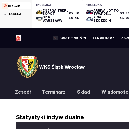
1 KOLEJKA
1 KOLEJKA
MECZE
ENERGA TREFL
ARRIVA LOTTO
SOPOT
02.10
TWARDE
03.1
TABELA
PIERNIKI
DZIKI
KING
20:15
15:0
TORUŃ
WARSZAWA
SZCZECIN
WIADOMOŚCI
TERMINARZ
ZAW
WKS Śląsk Wrocław
Zespół
Terminarz
Skład
Wiadomośc
Statystyki indywidualne