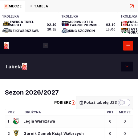
MECZE
TABELA
1 KOLEJKA
1 KOLEJKA
1 KOLEJKA
ENERGA TREFL
ARRIVA LOTTO
ENEA 
SOPOT
02.10
TWARDE PIERNIKI
03.10
ASTO
TORUŃ
ZAST
20:15
15:00
DZIKI WARSZAWA
KING SZCZECIN
GÓRA
Tabela
Sezon 2026/2027
POBIERZ
Pokaż tabelę U23
POZ
DRUŻYNA
PKT
MECZE
Z
1
Legia Warszawa
0
0
2
Górnik Zamek Książ Wałbrzych
0
0