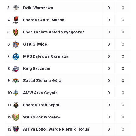
3
Dziki Warszawa
0
0
4
Energa Czarni Słupsk
0
0
5
Enea Łaciate Astoria Bydgoszcz
0
0
6
GTK Gliwice
0
0
7
MKS Dąbrowa Górnicza
0
0
8
King Szczecin
0
0
9
Zastal Zielona Góra
0
0
10
AMW Arka Gdynia
0
0
11
Energa Trefl Sopot
0
0
12
WKS Śląsk Wrocław
0
0
13
Arriva Lotto Twarde Pierniki Toruń
0
0