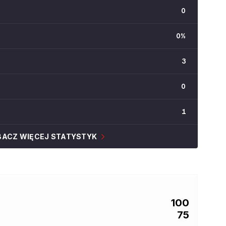
0
0
%
3
0
1
BACZ WIĘCEJ STATYSTYK
100
75