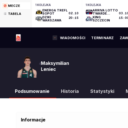
1 KOLEJKA
1 KOLEJKA
MECZE
ENERGA TREFL
ARRIVA LOTTO
SOPOT
02.10
TWARDE
03.1
TABELA
PIERNIKI
DZIKI
KING
20:15
15:0
TORUŃ
WARSZAWA
SZCZECIN
WIADOMOŚCI
TERMINARZ
ZAW
Maksymilian
4
Leniec
Podsumowanie
Historia
Statystyki
Informacje