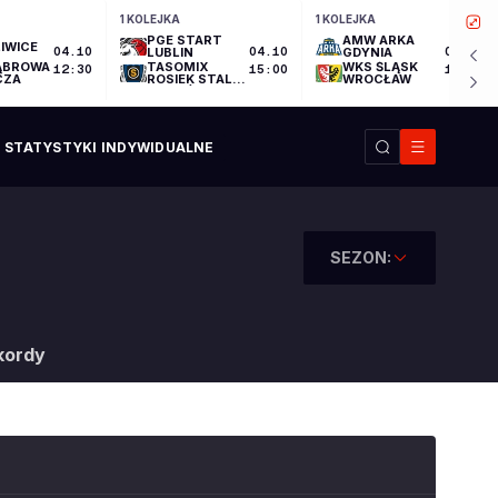
1 KOLEJKA
1 KOLEJKA
PGE START
AMW ARKA
IWICE
04.10
LUBLIN
04.10
GDYNIA
04.10
ĄBROWA
TASOMIX
WKS ŚLĄSK
12:30
15:00
17:30
CZA
ROSIEK STAL
WROCŁAW
OSTRÓW
WIELKOPOLSKI
STATYSTYKI INDYWIDUALNE
SEZON:
kordy