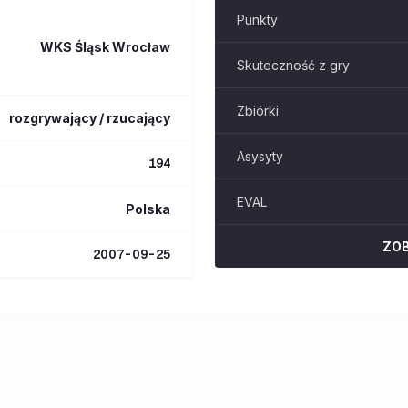
Punkty
WKS Śląsk Wrocław
Skuteczność z gry
Zbiórki
rozgrywający / rzucający
Asysyty
194
EVAL
Polska
ZO
2007-09-25