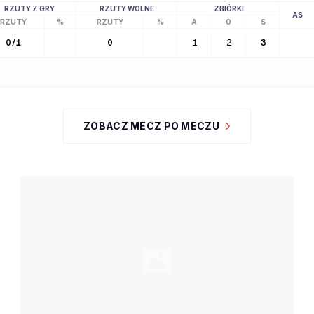
RZUTY Z GRY
RZUTY WOLNE
ZBIÓRKI
AS
RZUTY
%
RZUTY
%
A
O
S
0
/
1
0
1
2
3
ZOBACZ MECZ PO MECZU