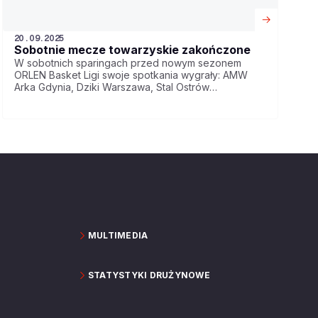
20.09.2025
Sobotnie mecze towarzyskie zakończone
W sobotnich sparingach przed nowym sezonem
ORLEN Basket Ligi swoje spotkania wygrały: AMW
Arka Gdynia, Dziki Warszawa, Stal Ostrów
Wielkopolski oraz Legia Warszawa.
MULTIMEDIA
STATYSTYKI DRUŻYNOWE