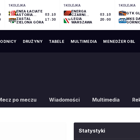
1 KOLEJKA
1 KOLEJKA
1 KOLEJKA
ENEA ŁACIATE
ENERGA
GTK GL
0
ASTORIA
03.10
CZARNI
03.10
BYDGOSZCZ
SŁUPSK
ZASTAL
LEGIA
MKS D
0
17:30
20:00
ZIELONA GÓRA
WARSZAWA
GÓRNI
ODNICY
DRUŻYNY
TABELE
MULTIMEDIA
MENEDŻER OBL
Mecz po meczu
Wiadomości
Multimedia
Re
Statystyki