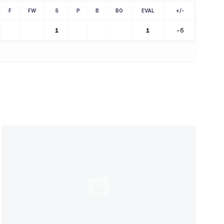
F
FW
S
P
B
BO
EVAL
+/-
1
1
-6