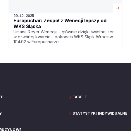
29.10.2025
Europuchar: Zespół z Wenecji lepszy od
WKS Śląska
Umana Reyer Wenecja - głównie dzięki świetnej serii
w czwartej kwarcie - pokonała WKS Śląsk Wrocław
104:92 w Europucharze.
ZE
TABELE
Y
STATYSTYKI INDYWIDUALNE
DRUŻYNOWE