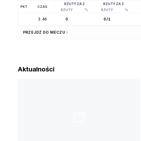
RZUTY ZA 2
RZUTY ZA 3
PKT
CZAS
RZUTY
%
RZUTY
%
3:46
0
0
/
1
PRZEJDŹ DO MECZU
Aktualności