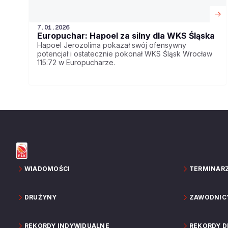
7.01.2026
Europuchar: Hapoel za silny dla WKS Śląska
Hapoel Jerozolima pokazał swój ofensywny
potencjał i ostatecznie pokonał WKS Śląsk Wrocław
115:72 w Europucharze.
WIADOMOŚCI
TERMINAR
DRUŻYNY
ZAWODNIC
REKORDY INDYWIDUALNE
REKORDY 