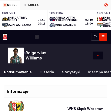
MECZE
TABELA
1 KOLEJKA
1 KOLEJKA
1 KOLEJKA
ENERGA TREFL
ARRIVA LOTTO
ENEA 
SOPOT
02.10
TWARDE PIERNIKI
03.10
ASTO
TORUŃ
ZAST
20:15
15:00
DZIKI WARSZAWA
KING SZCZECIN
GÓRA
Reigarvius
6
Williams
Podsumowanie
Historia
Statystyki
Mecz po me
Informacje
WKS Śląsk Wrocław