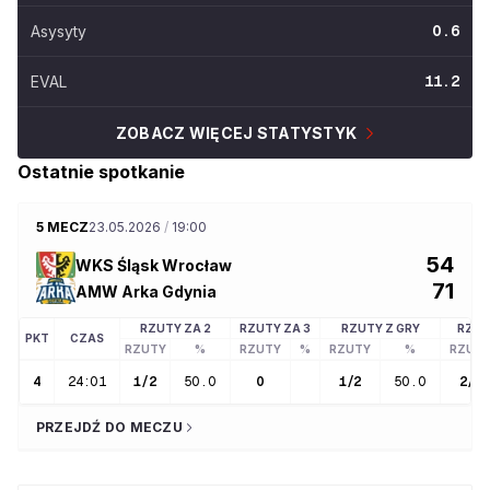
Asysyty
0.6
EVAL
11.2
ZOBACZ WIĘCEJ STATYSTYK
Ostatnie spotkanie
5 MECZ
23.05.2026
/
19:00
54
WKS Śląsk Wrocław
71
AMW Arka Gdynia
RZUTY ZA 2
RZUTY ZA 3
RZUTY Z GRY
RZUT
PKT
CZAS
RZUTY
%
RZUTY
%
RZUTY
%
RZUT
4
24:01
1
/
2
50.0
0
1
/
2
50.0
2
/
3
PRZEJDŹ DO MECZU