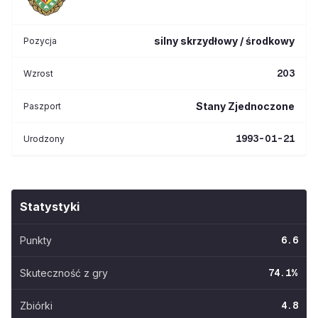
silny skrzydłowy / środkowy
Pozycja
203
Wzrost
Stany Zjednoczone
Paszport
1993-01-21
Urodzony
Statystyki
Punkty
6.6
Skuteczność z gry
74.1
%
Zbiórki
4.8