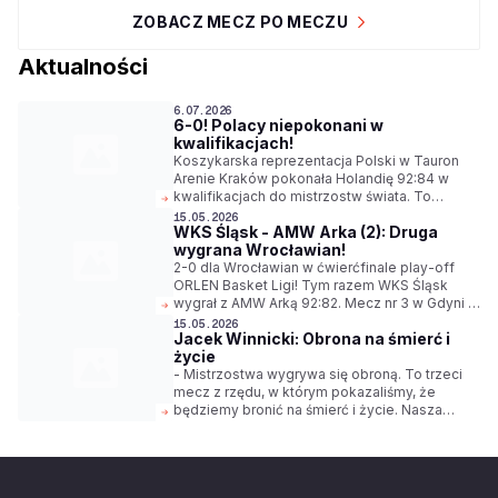
ZOBACZ MECZ PO MECZU
Aktualności
6.07.2026
6-0! Polacy niepokonani w
kwalifikacjach!
Koszykarska reprezentacja Polski w Tauron
Arenie Kraków pokonała Holandię 92:84 w
kwalifikacjach do mistrzostw świata. To
oznacza, że Biało-Czerwoni pozostali
15.05.2026
WKS Śląsk - AMW Arka (2): Druga
niepokonani w pierwszej fazie walki o awansu
wygrana Wrocławian!
do turnieju, który w 2027 odbędzie się w
Katarze.
2-0 dla Wrocławian w ćwierćfinale play-off
ORLEN Basket Ligi! Tym razem WKS Śląsk
wygrał z AMW Arką 92:82. Mecz nr 3 w Gdyni w
poniedziałek o godz. 18:00.
15.05.2026
Jacek Winnicki: Obrona na śmierć i
życie
- Mistrzostwa wygrywa się obroną. To trzeci
mecz z rzędu, w którym pokazaliśmy, że
będziemy bronić na śmierć i życie. Nasza
determinacja jest na bardzo wysokim
poziomie - mówi Jacek Winnicki, trener WKS
Śląska Wrocław.