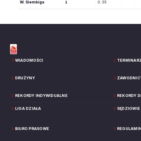
W
. 
Siembiga
1
0:35
WIADOMOŚCI
TERMINAR
DRUŻYNY
ZAWODNIC
REKORDY INDYWIDUALNE
REKORDY 
LIGA DZIAŁA
SĘDZIOWIE
BIURO PRASOWE
REGULAMI