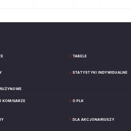
ZE
TABELE
Y
STATYSTYKI INDYWIDUALNE
DRUŻYNOWE
 I KOMISARZE
O PLK
NY
DLA AKCJONARIUSZY