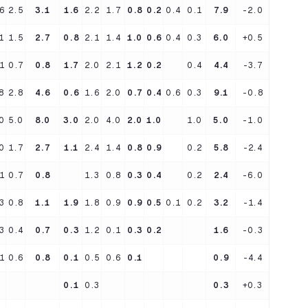
6
2.5
3.1
1.6
2.2
1.7
0.8
0.2
0.4
0.1
7.9
-2.0
1
1.5
2.7
0.8
2.1
1.4
1.0
0.6
0.4
0.3
6.0
+0.5
1
0.7
0.8
1.7
2.0
2.1
1.2
0.2
0.4
4.4
-3.7
8
2.8
4.6
0.6
1.6
2.0
0.7
0.4
0.6
0.3
9.1
-0.8
0
5.0
8.0
3.0
2.0
4.0
2.0
1.0
1.0
5.0
-1.0
0
1.7
2.7
1.1
2.4
1.4
0.8
0.9
0.2
5.8
-2.4
1
0.7
0.8
1.3
0.8
0.3
0.4
0.2
2.4
-6.0
3
0.8
1.1
1.9
1.8
0.9
0.9
0.5
0.1
0.2
3.2
-1.4
3
0.4
0.7
0.3
1.2
0.1
0.3
0.2
1.6
-0.3
1
0.6
0.8
0.1
0.5
0.6
0.1
0.9
-4.4
0.1
0.3
0.3
+0.3