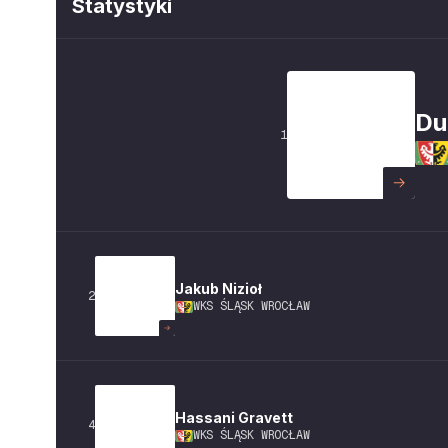
Statystyki
Du
1
Jakub
Nizioł
2
WKS ŚLĄSK WROCŁAW
Hassani
Gravett
4
WKS ŚLĄSK WROCŁAW