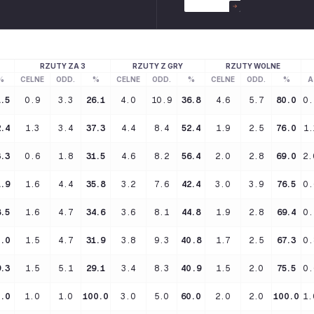
RZUTY ZA 3
RZUTY Z GRY
RZUTY WOLNE
%
CELNE
ODD.
%
CELNE
ODD.
%
CELNE
ODD.
%
A
1.5
0.9
3.3
26.1
4.0
10.9
36.8
4.6
5.7
80.0
0.
2.4
1.3
3.4
37.3
4.4
8.4
52.4
1.9
2.5
76.0
1.
3.3
0.6
1.8
31.5
4.6
8.2
56.4
2.0
2.8
69.0
2.
1.9
1.6
4.4
35.8
3.2
7.6
42.4
3.0
3.9
76.5
0.
8.5
1.6
4.7
34.6
3.6
8.1
44.8
1.9
2.8
69.4
0.
0.0
1.5
4.7
31.9
3.8
9.3
40.8
1.7
2.5
67.3
0.
9.3
1.5
5.1
29.1
3.4
8.3
40.9
1.5
2.0
75.5
0.
0.0
1.0
1.0
100.0
3.0
5.0
60.0
2.0
2.0
100.0
1.