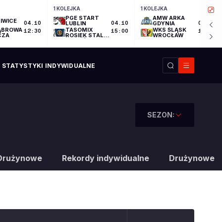
1 KOLEJKA
1 KOLEJKA
PGE START
AMW ARKA
IWICE
04.10
LUBLIN
04.10
GDYNIA
04.10
ĄBROWA
TASOMIX
WKS ŚLĄSK
12:30
15:00
17:30
CZA
ROSIEK STAL
WROCŁAW
OSTRÓW
WIELKOPOLSKI
STATYSTYKI INDYWIDUALNE
SEZON:
Drużynowe
Rekordy indywidualne
Drużynowe