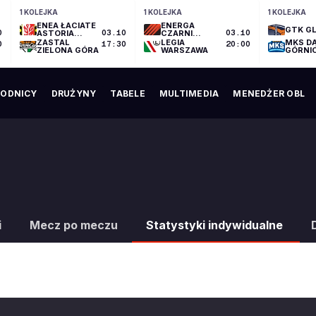
1 KOLEJKA
1 KOLEJKA
1 KOLEJKA
ENEA ŁACIATE
ENERGA
GTK GL
0
ASTORIA
03.10
CZARNI
03.10
BYDGOSZCZ
SŁUPSK
ZASTAL
LEGIA
MKS D
0
17:30
20:00
ZIELONA GÓRA
WARSZAWA
GÓRNI
ODNICY
DRUŻYNY
TABELE
MULTIMEDIA
MENEDŻER OBL
i
Mecz po meczu
Statystyki indywidualne