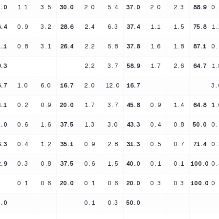
0.0
1.1
3.5
30.0
2.0
5.4
37.0
2.0
2.3
88.9
0.
6.4
0.9
3.2
28.6
2.4
6.3
37.4
1.1
1.5
75.8
1.
1.1
0.8
3.1
26.4
2.2
5.8
37.8
1.6
1.8
87.1
0.
9.3
2.2
3.7
58.9
1.7
2.6
64.7
1.
6.7
1.0
6.0
16.7
2.0
12.0
16.7
3.
4.1
0.2
0.9
20.0
1.7
3.7
45.8
0.9
1.4
64.8
1.
0.0
0.6
1.6
37.5
1.3
3.0
43.3
0.4
0.8
50.0
0.
8.3
0.4
1.2
35.1
0.9
2.8
31.3
0.5
0.7
71.4
0.
2.9
0.3
0.8
37.5
0.6
1.5
40.0
0.1
0.1
100.0
0.
0.1
0.6
20.0
0.1
0.6
20.0
0.3
0.3
100.0
0.
0.0
0.1
0.3
50.0