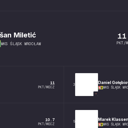
šan
Miletić
11
PKT/
WKS ŚLĄSK WROCŁAW
Daniel
Gołębio
11
3
PKT/MECZ
WKS ŚLĄSK WR
Marek
Klasse
10.7
5
PKT/MECZ
WKS ŚLĄSK WR