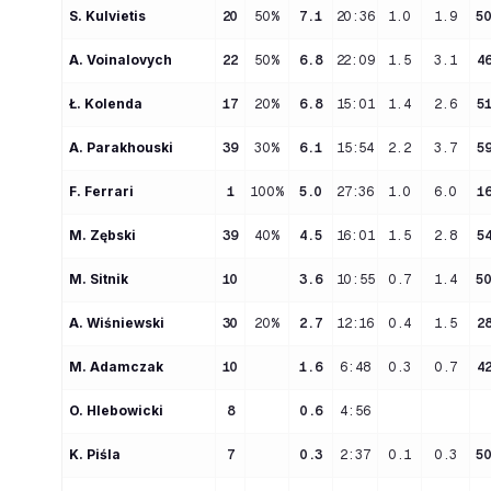
S
. 
Kulvietis
20
50%
7.1
20:36
1.0
1.9
5
A
. 
Voinalovych
22
50%
6.8
22:09
1.5
3.1
4
Ł
. 
Kolenda
17
20%
6.8
15:01
1.4
2.6
5
A
. 
Parakhouski
39
30%
6.1
15:54
2.2
3.7
5
F
. 
Ferrari
1
100%
5.0
27:36
1.0
6.0
1
M
. 
Zębski
39
40%
4.5
16:01
1.5
2.8
5
M
. 
Sitnik
10
3.6
10:55
0.7
1.4
5
A
. 
Wiśniewski
30
20%
2.7
12:16
0.4
1.5
2
M
. 
Adamczak
10
1.6
6:48
0.3
0.7
4
O
. 
Hlebowicki
8
0.6
4:56
K
. 
Piśla
7
0.3
2:37
0.1
0.3
5