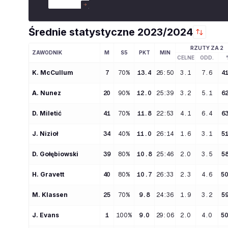
Średnie statystyczne
2023/2024
RZUTY ZA 2
ZAWODNIK
M
S5
PKT
MIN
CELNE
ODD.
K
. 
McCullum
7
70%
13.4
26:50
3.1
7.6
4
A
. 
Nunez
20
90%
12.0
25:39
3.2
5.1
6
D
. 
Miletić
41
70%
11.8
22:53
4.1
6.4
6
J
. 
Nizioł
34
40%
11.0
26:14
1.6
3.1
5
D
. 
Gołębiowski
39
80%
10.8
25:46
2.0
3.5
5
H
. 
Gravett
40
80%
10.7
26:33
2.3
4.6
5
M
. 
Klassen
25
70%
9.8
24:36
1.9
3.2
5
J
. 
Evans
1
100%
9.0
29:06
2.0
4.0
5