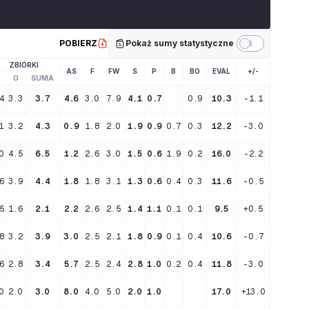
POBIERZ
Pokaż sumy statystyczne
ZBIÓRKI
AS
F
FW
S
P
B
BO
EVAL
+/-
O
SUMA
4
3.3
3.7
4.6
3.0
7.9
4.1
0.7
0.9
10.3
-1.1
1
3.2
4.3
0.9
1.8
2.0
1.9
0.9
0.7
0.3
12.2
-3.0
0
4.5
6.5
1.2
2.6
3.0
1.5
0.6
1.9
0.2
16.0
-2.2
6
3.9
4.4
1.8
1.8
3.1
1.3
0.6
0.4
0.3
11.6
-0.5
5
1.6
2.1
2.2
2.6
2.5
1.4
1.1
0.1
0.1
9.5
+0.5
8
3.2
3.9
3.0
2.5
2.1
1.8
0.9
0.1
0.4
10.6
-0.7
6
2.8
3.4
5.7
2.5
2.4
2.8
1.0
0.2
0.4
11.8
-3.0
0
2.0
3.0
8.0
4.0
5.0
2.0
1.0
17.0
+13.0