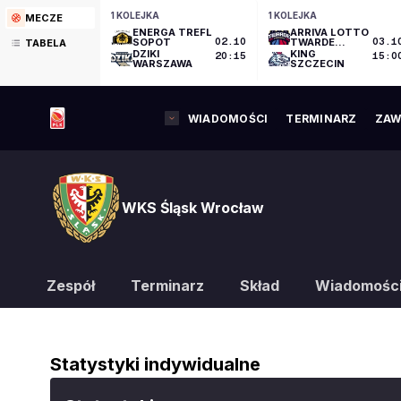
1 KOLEJKA
1 KOLEJKA
MECZE
ENERGA TREFL
ARRIVA LOTTO
SOPOT
02.10
TWARDE
03.1
TABELA
PIERNIKI
DZIKI
KING
20:15
15:0
TORUŃ
WARSZAWA
SZCZECIN
WIADOMOŚCI
TERMINARZ
ZAW
WKS Śląsk Wrocław
Zespół
Terminarz
Skład
Wiadomośc
Statystyki indywidualne