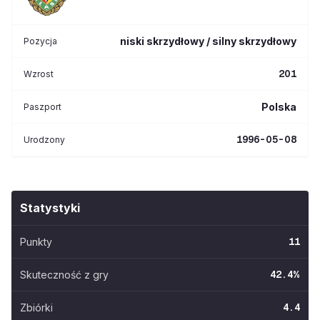
niski skrzydłowy / silny skrzydłowy
Pozycja
201
Wzrost
Polska
Paszport
1996-05-08
Urodzony
Statystyki
Punkty
11
Skuteczność z gry
42.4
%
Zbiórki
4.4