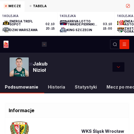
MECZE
TABELA
1 KOLEJKA
1 KOLEJKA
1 KOLEJKA
ENERGA TREFL
ARRIVA LOTTO
ENEA 
SOPOT
02.10
TWARDE PIERNIKI
03.10
ASTO
TORUŃ
ZAST
20:15
15:00
DZIKI WARSZAWA
KING SZCZECIN
GÓRA
Jakub
35
Nizioł
Podsumowanie
Historia
Statystyki
Mecz po me
Informacje
WKS Śląsk Wrocław