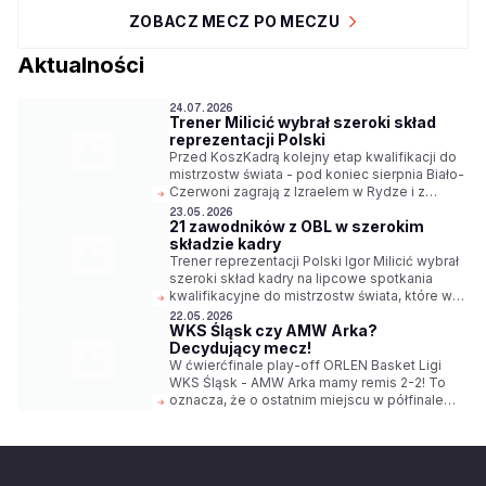
ZOBACZ MECZ PO MECZU
Aktualności
24.07.2026
Trener Milicić wybrał szeroki skład
reprezentacji Polski
Przed KoszKadrą kolejny etap kwalifikacji do
mistrzostw świata - pod koniec sierpnia Biało-
Czerwoni zagrają z Izraelem w Rydze i z
Niemcami w Ergo Arenie. Trener Igor Milicić
23.05.2026
21 zawodników z OBL w szerokim
wybrał szeroki skład reprezentacji na te
składzie kadry
spotkania.
Trener reprezentacji Polski Igor Milicić wybrał
szeroki skład kadry na lipcowe spotkania
kwalifikacyjne do mistrzostw świata, które w
2027 roku odbędą się w Katarze. Na liście
22.05.2026
WKS Śląsk czy AMW Arka?
powołanych jest aż 21 zawodników z klubów
Decydujący mecz!
ORLEN Basket Ligi.
W ćwierćfinale play-off ORLEN Basket Ligi
WKS Śląsk - AMW Arka mamy remis 2-2! To
oznacza, że o ostatnim miejscu w półfinale
zadecyduje mecz nr 5 we Wrocławiu.
Początek spotkania w sobotę o godz. 19:00.
Transmisja w Polsat Sport 3.