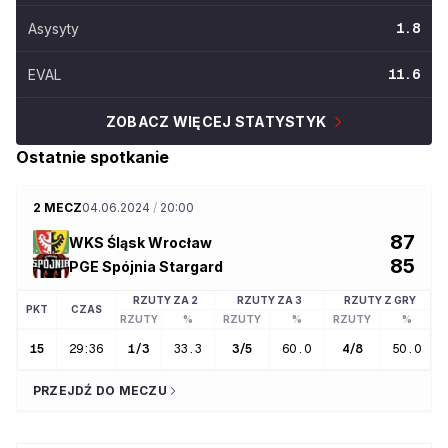
Asysyty
1.8
EVAL
11.6
ZOBACZ WIĘCEJ STATYSTYK
Ostatnie spotkanie
2 MECZ
04.06.2024
/
20:00
87
WKS Śląsk Wrocław
85
PGE Spójnia Stargard
RZUTY ZA 2
RZUTY ZA 3
RZUTY Z GRY
PKT
CZAS
RZUTY
%
RZUTY
%
RZUTY
%
15
29:36
1
/
3
33.3
3
/
5
60.0
4
/
8
50.0
PRZEJDŹ DO MECZU