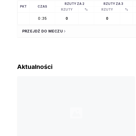
RZUTY ZA 2
RZUTY ZA 3
PKT
CZAS
RZUTY
%
RZUTY
%
0:35
0
0
PRZEJDŹ DO MECZU
Aktualności