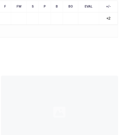
F
FW
S
P
B
BO
EVAL
+/-
+2