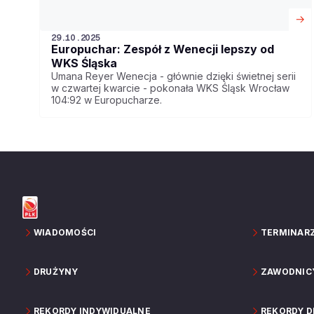
29.10.2025
Europuchar: Zespół z Wenecji lepszy od
WKS Śląska
Umana Reyer Wenecja - głównie dzięki świetnej serii
w czwartej kwarcie - pokonała WKS Śląsk Wrocław
104:92 w Europucharze.
WIADOMOŚCI
TERMINAR
DRUŻYNY
ZAWODNIC
REKORDY INDYWIDUALNE
REKORDY 