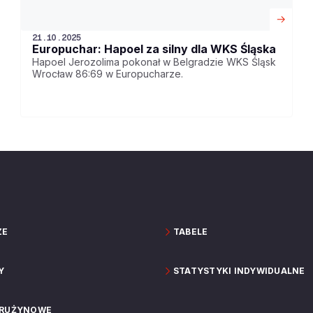
21.10.2025
Europuchar: Hapoel za silny dla WKS Śląska
Hapoel Jerozolima pokonał w Belgradzie WKS Śląsk
Wrocław 86:69 w Europucharze.
ZE
TABELE
Y
STATYSTYKI INDYWIDUALNE
DRUŻYNOWE