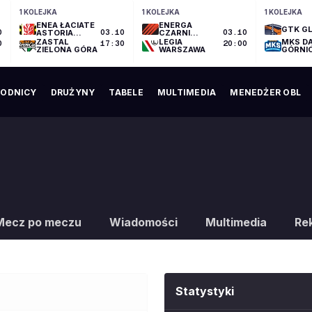
1 KOLEJKA
1 KOLEJKA
1 KOLEJKA
ENEA ŁACIATE
ENERGA
GTK GL
0
ASTORIA
03.10
CZARNI
03.10
BYDGOSZCZ
SŁUPSK
ZASTAL
LEGIA
MKS D
0
17:30
20:00
ZIELONA GÓRA
WARSZAWA
GÓRNI
ODNICY
DRUŻYNY
TABELE
MULTIMEDIA
MENEDŻER OBL
Mecz po meczu
Wiadomości
Multimedia
Re
Statystyki