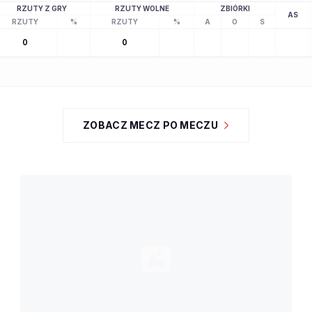
RZUTY Z GRY
RZUTY WOLNE
ZBIÓRKI
AS
RZUTY
%
RZUTY
%
A
O
S
0
0
ZOBACZ MECZ PO MECZU