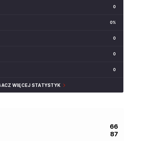
0
0
%
0
0
0
BACZ WIĘCEJ STATYSTYK
66
87