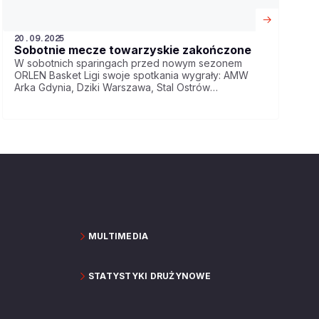
20.09.2025
Sobotnie mecze towarzyskie zakończone
W sobotnich sparingach przed nowym sezonem
ORLEN Basket Ligi swoje spotkania wygrały: AMW
Arka Gdynia, Dziki Warszawa, Stal Ostrów
Wielkopolski oraz Legia Warszawa.
MULTIMEDIA
STATYSTYKI DRUŻYNOWE