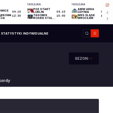
1 KOLEJKA
1 KOLEJKA
PGE START
AMW ARKA
IWICE
04.10
LUBLIN
04.10
GDYNIA
04.10
ĄBROWA
TASOMIX
WKS ŚLĄSK
12:30
15:00
17:30
CZA
ROSIEK STAL
WROCŁAW
OSTRÓW
WIELKOPOLSKI
STATYSTYKI INDYWIDUALNE
SEZON:
kordy