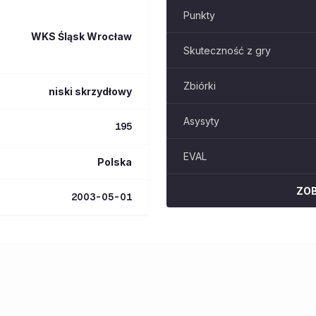
Punkty
WKS Śląsk Wrocław
Skuteczność z gry
Zbiórki
niski skrzydłowy
Asysyty
195
EVAL
Polska
ZO
2003-05-01