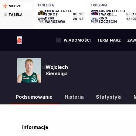
1 KOLEJKA
1 KOLEJKA
MECZE
ENERGA TREFL
ARRIVA LOTTO
SOPOT
02.10
TWARDE
03.1
TABELA
PIERNIKI
DZIKI
KING
20:15
15:0
TORUŃ
WARSZAWA
SZCZECIN
WIADOMOŚCI
TERMINARZ
ZAW
Wojciech
26
Siembiga
Podsumowanie
Historia
Statystyki
Informacje