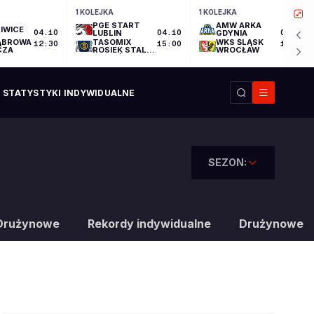
1 KOLEJKA
1 KOLEJKA
PGE START
AMW ARKA
IWICE
04.10
LUBLIN
04.10
GDYNIA
04.10
ĄBROWA
TASOMIX
WKS ŚLĄSK
12:30
15:00
17:30
CZA
ROSIEK STAL
WROCŁAW
OSTRÓW
WIELKOPOLSKI
STATYSTYKI INDYWIDUALNE
SEZON:
Drużynowe
Rekordy indywidualne
Drużynowe