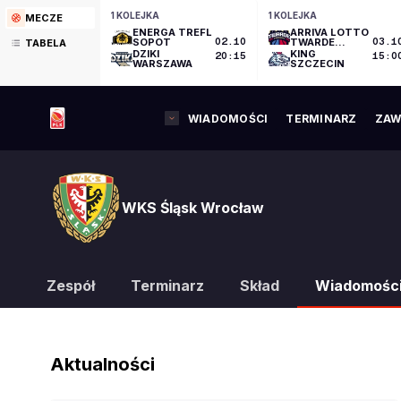
1 KOLEJKA
1 KOLEJKA
MECZE
ENERGA TREFL
ARRIVA LOTTO
SOPOT
02.10
TWARDE
03.1
TABELA
PIERNIKI
DZIKI
KING
20:15
15:0
TORUŃ
WARSZAWA
SZCZECIN
WIADOMOŚCI
TERMINARZ
ZAW
WKS Śląsk Wrocław
Zespół
Terminarz
Skład
Wiadomośc
Aktualności