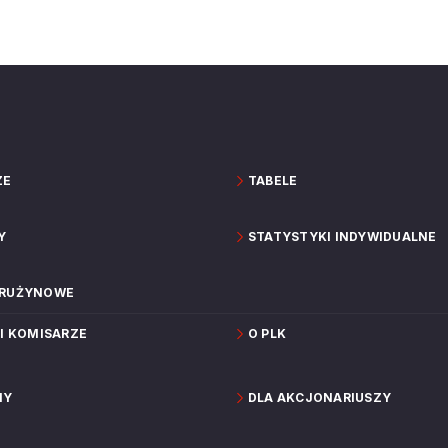
ZE
TABELE
Y
STATYSTYKI INDYWIDUALNE
DRUŻYNOWE
 I KOMISARZE
O PLK
NY
DLA AKCJONARIUSZY