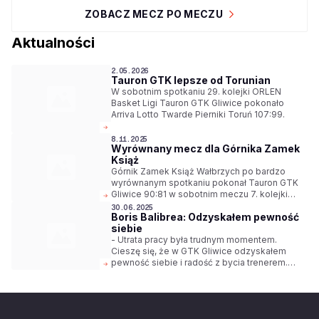
ZOBACZ MECZ PO MECZU
Aktualności
2.05.2026
Tauron GTK lepsze od Torunian
W sobotnim spotkaniu 29. kolejki ORLEN
Basket Ligi Tauron GTK Gliwice pokonało
Arriva Lotto Twarde Pierniki Toruń 107:99.
8.11.2025
Wyrównany mecz dla Górnika Zamek
Książ
Górnik Zamek Książ Wałbrzych po bardzo
wyrównanym spotkaniu pokonał Tauron GTK
Gliwice 90:81 w sobotnim meczu 7. kolejki
ORLEN Basket Ligi.
30.06.2025
Boris Balibrea: Odzyskałem pewność
siebie
- Utrata pracy była trudnym momentem.
Cieszę się, że w GTK Gliwice odzyskałem
pewność siebie i radość z bycia trenerem.
Dziękuję wszystkim ludziom, którzy sprawili,
że znów wróciłem na odpowiednią drogę. Nie
mogę doczekać się początku nowego sezonu
- mówi Boris Balibrea, trener Tauron GTK