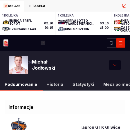
MECZE
TABELA
1 KOLEJKA
1 KOLEJKA
1 KOLEJKA
ENERGA TREFL
ARRIVA LOTTO
ENEA 
SOPOT
02.10
TWARDE PIERNIKI
03.10
ASTO
TORUŃ
ZAST
20:15
15:00
DZIKI WARSZAWA
KING SZCZECIN
GÓRA
Michał
34
Jodłowski
Podsumowanie
Historia
Statystyki
Mecz po me
Informacje
Tauron GTK Gliwice