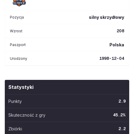
silny skrzydłowy
Pozycja
208
Wzrost
Polska
Paszport
1998-12-04
Urodzony
Statystyki
Punkty
2.9
Skuteczność z gry
45.2
%
Zbiórki
2.2