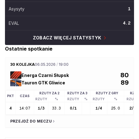
Asysyty
1
EVAL
4.2
ZOBACZ WIĘCEJ STATYSTYK
Ostatnie spotkanie
30 KOLEJKA
06.05.2026
/
19:00
80
Energa Czarni Słupsk
89
Tauron GTK Gliwice
RZUTY ZA 2
RZUTY ZA 3
RZUTY Z GRY
RZUT
PKT
CZAS
RZUTY
%
RZUTY
%
RZUTY
%
RZUTY
4
14:07
1
/
3
33.3
0
/
1
1
/
4
25.0
2
/
2
PRZEJDŹ DO MECZU