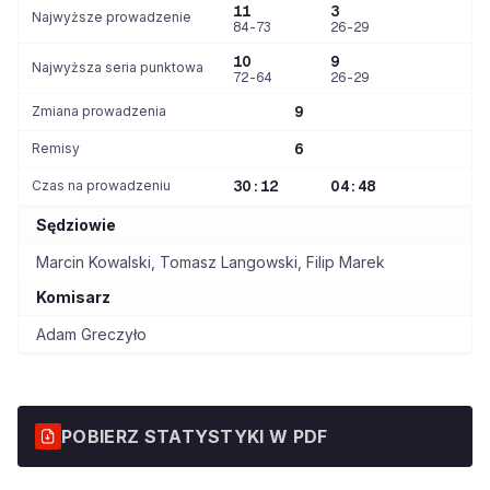
11
3
Najwyższe prowadzenie
84-73
26-29
10
9
Najwyższa seria punktowa
72-64
26-29
Zmiana prowadzenia
9
Remisy
6
Czas na prowadzeniu
30:12
04:48
Sędziowie
Marcin Kowalski
,
Tomasz Langowski
,
Filip Marek
Komisarz
Adam Greczyło
POBIERZ STATYSTYKI W PDF