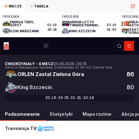
MECZE
TABELA
1 KOLEJKA
1 KOLEJKA
1 KOLEJKA
ENERGA TREFL
ARRIVA LOTTO
ENEA 
SOPOT
02.10
TWARDE PIERNIKI
03.10
ASTO
TORUŃ
ZAST
20:15
15:00
DZIKI WARSZAWA
KING SZCZECIN
GÓRA
ĆWIERĆFINAŁY
-
4 MECZ
20.05.2026
/
20:15
Centrum Rekreacyjno-Sportowe
,
Sulechowska 41
,
65-022
Zielona Góra
86
ORLEN Zastal Zielona Góra
80
King Szczecin
23
:
18
/
24
:
25
/
15
:
21
/
24
:
16
86
:
80
Podsumowanie
Statystyki
Mapa rzutów
Akcja po
Transmisja TV: