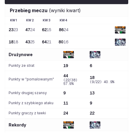
Przebieg meczu
(wyniki kwart)
KW
1
KW
2
KW
3
KW
4
23
23
47
24
62
15
86
24
18
18
43
25
64
21
80
16
Drużynowe
Punkty ze strat
19
6
44
18
Punkty w "pomalowanym"
(22/38)
(9/22) 40.9%
57.9%
Punkty drugiej szansy
9
13
Punkty z szybkiego ataku
11
9
Punkty graczy z ławki
24
22
Rekordy