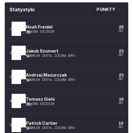
Statystyki
PUNKTY
Noah
Freidel
25
1
PKT
KING SZCZECIN
Jakub
Szumert
23
2
PKT
ORLEN ZASTAL ZIELONA GÓRA
Andrzej
Mazurczak
23
3
PKT
ORLEN ZASTAL ZIELONA GÓRA
Tomasz
Gielo
16
4
PKT
KING SZCZECIN
Patrick
Cartier
10
5
PKT
ORLEN ZASTAL ZIELONA GÓRA