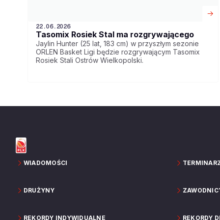
22.06.2026
Tasomix Rosiek Stal ma rozgrywającego
Jaylin Hunter (25 lat, 183 cm) w przyszłym sezonie
ORLEN Basket Ligi będzie rozgrywającym Tasomix
Rosiek Stali Ostrów Wielkopolski.
WIADOMOŚCI
TERMINAR
DRUŻYNY
ZAWODNIC
REKORDY INDYWIDUALNE
REKORDY 