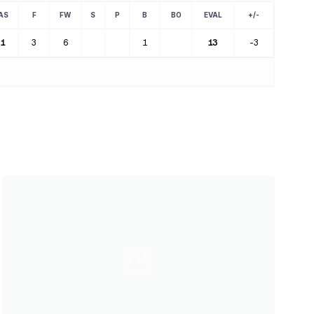
AS
F
FW
S
P
B
BO
EVAL
+/-
1
3
6
1
13
-3