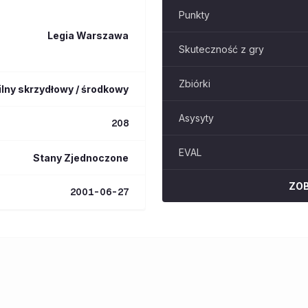
Punkty
Legia Warszawa
Skuteczność z gry
Zbiórki
ilny skrzydłowy / środkowy
Asysyty
208
EVAL
Stany Zjednoczone
ZO
2001-06-27