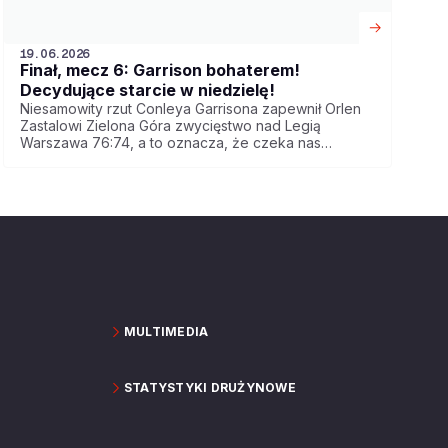
19.06.2026
Finał, mecz 6: Garrison bohaterem!
Decydujące starcie w niedzielę!
Niesamowity rzut Conleya Garrisona zapewnił Orlen
Zastalowi Zielona Góra zwycięstwo nad Legią
Warszawa 76:74, a to oznacza, że czeka nas
decydujący, siódmy mecz finałowy! Gramy już w
niedzielę o godz. 19:00, transmisja w Polsat Sport 1.
MULTIMEDIA
STATYSTYKI DRUŻYNOWE