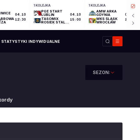
1 KOLEJKA
1 KOLEJKA
PGE START
AMW ARKA
IWICE
04.10
LUBLIN
04.10
GDYNIA
04.10
ĄBROWA
TASOMIX
WKS ŚLĄSK
12:30
15:00
17:30
CZA
ROSIEK STAL
WROCŁAW
OSTRÓW
WIELKOPOLSKI
STATYSTYKI INDYWIDUALNE
SEZON:
kordy