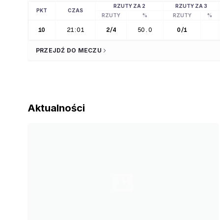
RZUTY ZA 2
RZUTY ZA 3
PKT
CZAS
RZUTY
%
RZUTY
%
10
21:01
2
/
4
50.0
0
/
1
PRZEJDŹ DO MECZU
Aktualności