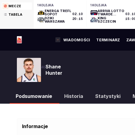
1 KOLEJKA
1 KOLEJKA
MECZE
ENERGA TREFL
ARRIVA LOTTO
SOPOT
02.10
TWARDE
03.1
TABELA
PIERNIKI
DZIKI
KING
20:15
15:0
TORUŃ
WARSZAWA
SZCZECIN
WIADOMOŚCI
TERMINARZ
ZAW
Shane
40
Hunter
Podsumowanie
Historia
Statystyki
Informacje