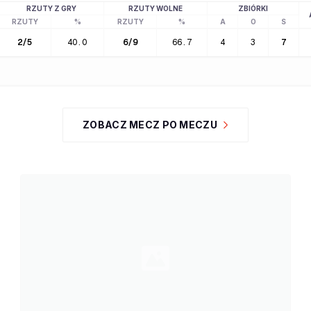
RZUTY Z GRY
RZUTY WOLNE
ZBIÓRKI
RZUTY
%
RZUTY
%
A
O
S
2
/
5
40.0
6
/
9
66.7
4
3
7
ZOBACZ MECZ PO MECZU