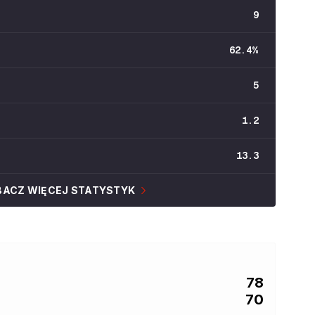
9
62.4
%
5
1.2
13.3
BACZ WIĘCEJ STATYSTYK
78
70