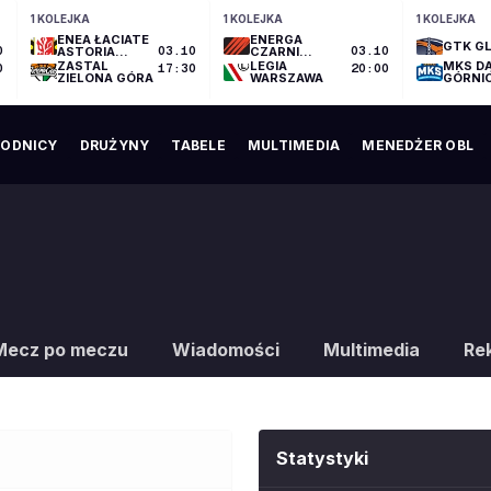
1 KOLEJKA
1 KOLEJKA
1 KOLEJKA
ENEA ŁACIATE
ENERGA
GTK GL
0
ASTORIA
03.10
CZARNI
03.10
BYDGOSZCZ
SŁUPSK
ZASTAL
LEGIA
MKS D
0
17:30
20:00
ZIELONA GÓRA
WARSZAWA
GÓRNI
ODNICY
DRUŻYNY
TABELE
MULTIMEDIA
MENEDŻER OBL
Mecz po meczu
Wiadomości
Multimedia
Re
Statystyki