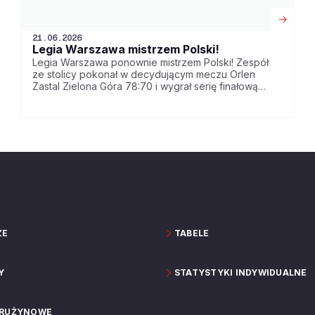
21.06.2026
Legia Warszawa mistrzem Polski!
Legia Warszawa ponownie mistrzem Polski! Zespół
ze stolicy pokonał w decydującym meczu Orlen
Zastal Zielona Góra 78:70 i wygrał serię finałową
ORLEN Basket Ligi 4-3!
ZE
TABELE
Y
STATYSTYKI INDYWIDUALNE
DRUŻYNOWE