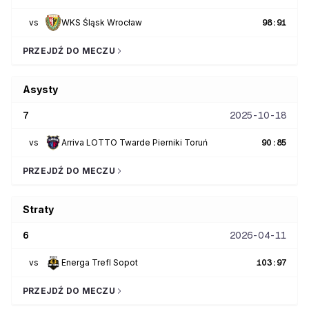
vs
WKS Śląsk Wrocław
98
:
91
PRZEJDŹ DO MECZU
Asysty
7
2025-10-18
vs
Arriva LOTTO Twarde Pierniki Toruń
90
:
85
PRZEJDŹ DO MECZU
Straty
6
2026-04-11
vs
Energa Trefl Sopot
103
:
97
PRZEJDŹ DO MECZU