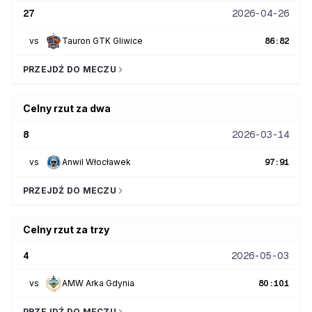
27
2026-04-26
vs
Tauron GTK Gliwice
86
:
82
PRZEJDŹ DO MECZU
Celny rzut za dwa
8
2026-03-14
vs
Anwil Włocławek
97
:
91
PRZEJDŹ DO MECZU
Celny rzut za trzy
4
2026-05-03
vs
AMW Arka Gdynia
80
:
101
PRZEJDŹ DO MECZU