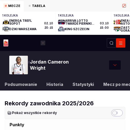
MECZE
TABELA
1 KOLEJKA
1 KOLEJKA
1 KOLEJKA
ENERGA TREFL
ARRIVA LOTTO
ENEA 
SOPOT
02.10
TWARDE PIERNIKI
03.10
ASTO
TORUŃ
ZAST
20:15
15:00
DZIKI WARSZAWA
KING SZCZECIN
GÓRA
Jordan Cameron
6
Wright
Podsumowanie
Historia
Statystyki
Mecz po me
Rekordy zawodnika
2025/2026
Pokaż wszystkie rekordy
Punkty