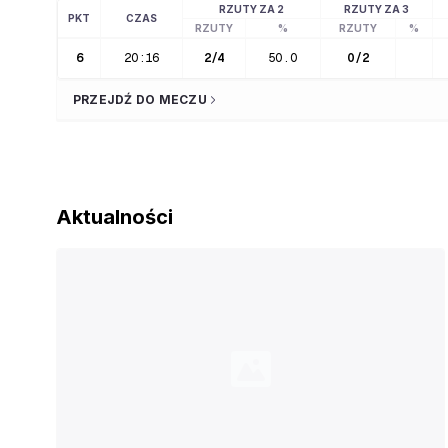
RZUTY ZA 2
RZUTY ZA 3
PKT
CZAS
RZUTY
%
RZUTY
%
6
20:16
2
/
4
50.0
0
/
2
PRZEJDŹ DO MECZU
Aktualności