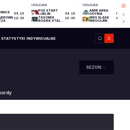
1 KOLEJKA
1 KOLEJKA
PGE START
AMW ARKA
IWICE
04.10
LUBLIN
04.10
GDYNIA
04.10
ĄBROWA
TASOMIX
WKS ŚLĄSK
12:30
15:00
17:30
CZA
ROSIEK STAL
WROCŁAW
OSTRÓW
WIELKOPOLSKI
STATYSTYKI INDYWIDUALNE
SEZON:
kordy