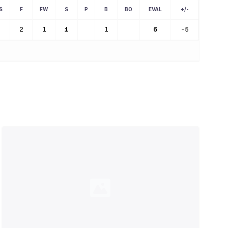
S
F
FW
S
P
B
BO
EVAL
+/-
2
1
1
1
6
-5