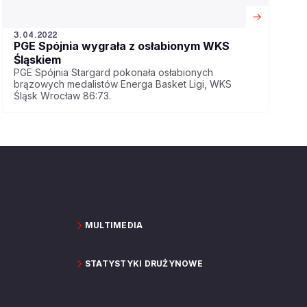
3.04.2022
PGE Spójnia wygrała z osłabionym WKS
Śląskiem
PGE Spójnia Stargard pokonała osłabionych
brązowych medalistów Energa Basket Ligi, WKS
Śląsk Wrocław 86:73.
MULTIMEDIA
STATYSTYKI DRUŻYNOWE