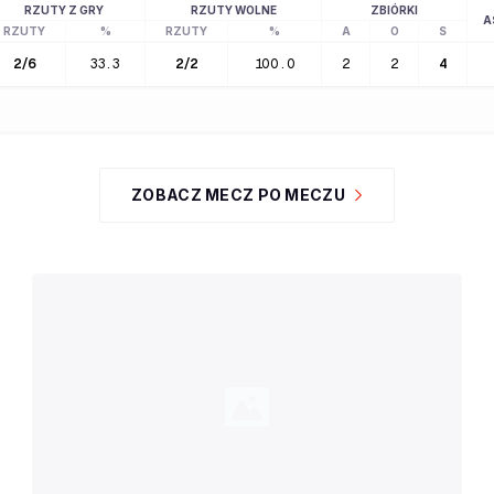
RZUTY Z GRY
RZUTY WOLNE
ZBIÓRKI
A
RZUTY
%
RZUTY
%
A
O
S
2
/
6
33.3
2
/
2
100.0
2
2
4
ZOBACZ MECZ PO MECZU