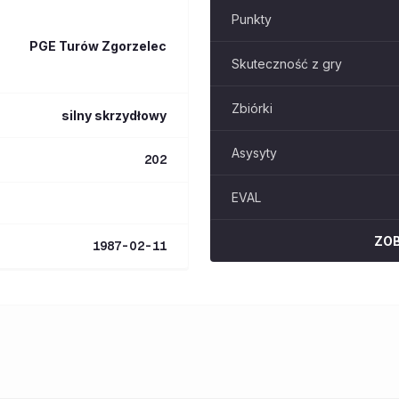
Punkty
PGE Turów Zgorzelec
Skuteczność z gry
Zbiórki
silny skrzydłowy
Asysyty
202
EVAL
ZO
1987-02-11