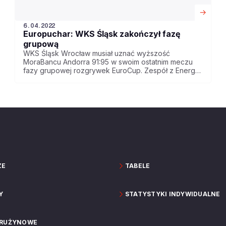
6.04.2022
Europuchar: WKS Śląsk zakończył fazę
grupową
WKS Śląsk Wrocław musiał uznać wyższość
MoraBancu Andorra 91:95 w swoim ostatnim meczu
fazy grupowej rozgrywek EuroCup. Zespół z Energa
Basket Ligi w play-off zagra z Gran Canarią.
ZE
TABELE
Y
STATYSTYKI INDYWIDUALNE
DRUŻYNOWE