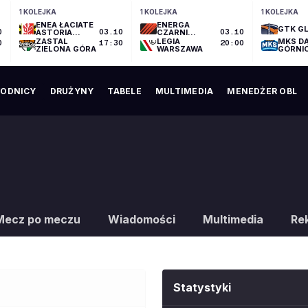
1 KOLEJKA
1 KOLEJKA
1 KOLEJKA
ENEA ŁACIATE
ENERGA
GTK GL
0
ASTORIA
03.10
CZARNI
03.10
BYDGOSZCZ
SŁUPSK
ZASTAL
LEGIA
MKS D
0
17:30
20:00
ZIELONA GÓRA
WARSZAWA
GÓRNI
ODNICY
DRUŻYNY
TABELE
MULTIMEDIA
MENEDŻER OBL
Mecz po meczu
Wiadomości
Multimedia
Re
Statystyki