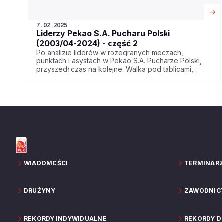
7.02.2025
Liderzy Pekao S.A. Pucharu Polski
(2003/04-2024) - część 2
Po analizie liderów w rozegranych meczach,
punktach i asystach w Pekao S.A. Pucharze Polski,
przyszedł czas na kolejne. Walka pod tablicami,
przechwyty i bloki to statystyki, które często
decydują o końcowym sukcesie drużyny, choć nie
zawsze przykuwają taką uwagę jak zdobywane
punkty.
WIADOMOŚCI
TERMINAR
DRUŻYNY
ZAWODNIC
REKORDY INDYWIDUALNE
REKORDY 