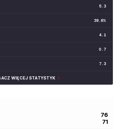
5.3
39.6
%
4.1
0.7
7.3
BACZ WIĘCEJ STATYSTYK
76
71