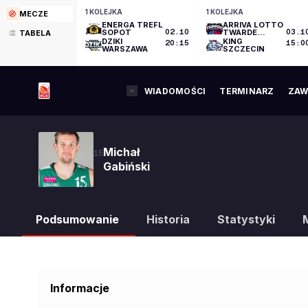
1 KOLEJKA
1 KOLEJKA
MECZE
ENERGA TREFL
ARRIVA LOTTO
SOPOT
02.10
TWARDE
03.1
TABELA
PIERNIKI
DZIKI
KING
20:15
15:0
TORUŃ
WARSZAWA
SZCZECIN
WIADOMOŚCI
TERMINARZ
ZAW
Michał
15
Gabiński
Podsumowanie
Historia
Statystyki
Informacje