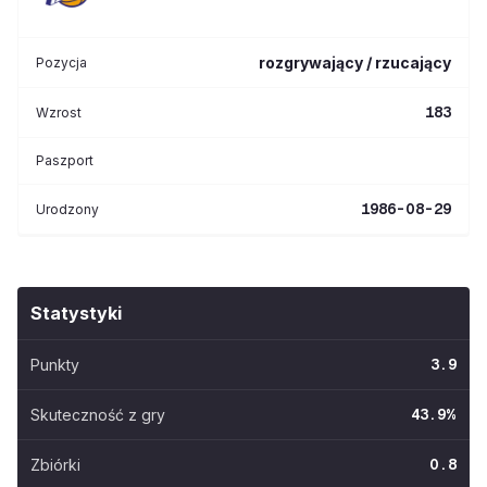
rozgrywający / rzucający
Pozycja
183
Wzrost
Paszport
1986-08-29
Urodzony
Statystyki
Punkty
3.9
Skuteczność z gry
43.9
%
Zbiórki
0.8