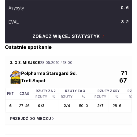
Asysyty
0.6
EVAL
3.2
ZOBACZ WIĘCEJ STATYSTYK
Ostatnie spotkanie
3. O 3. MIEJSCE
28.05.2010
/
18:00
71
Polpharma Starogard Gd.
67
Trefl Sopot
RZUTY ZA 2
RZUTY ZA 3
RZUTY Z GRY
RZUT
PKT
CZAS
RZUTY
%
RZUTY
%
RZUTY
%
RZU
6
27:46
0
/
3
2
/
4
50.0
2
/
7
28.6
0
PRZEJDŹ DO MECZU