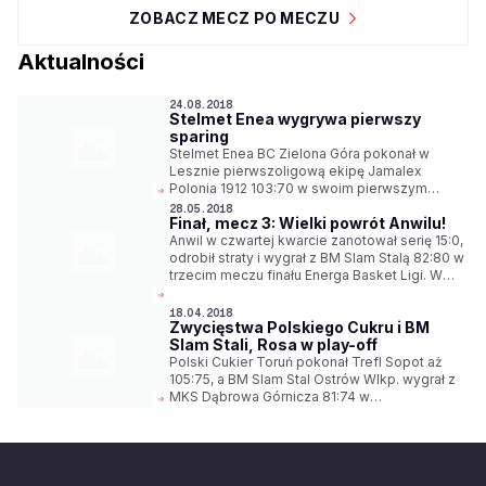
ZOBACZ MECZ PO MECZU
Aktualności
24.08.2018
Stelmet Enea wygrywa pierwszy
sparing
Stelmet Enea BC Zielona Góra pokonał w
Lesznie pierwszoligową ekipę Jamalex
Polonia 1912 103:70 w swoim pierwszym
sparingu przed sezonem 2018/2019 Energa
28.05.2018
Finał, mecz 3: Wielki powrót Anwilu!
Basket Ligi.
Anwil w czwartej kwarcie zanotował serię 15:0,
odrobił straty i wygrał z BM Slam Stalą 82:80 w
trzecim meczu finału Energa Basket Ligi. W
serii do czterech zwycięstw prowadzi 2-1.
Transmisja spotkania nr 4 w środę od 20.00 w
18.04.2018
Zwycięstwa Polskiego Cukru i BM
Polsacie Sport Extra.
Slam Stali, Rosa w play-off
Polski Cukier Toruń pokonał Trefl Sopot aż
105:75, a BM Slam Stal Ostrów Wlkp. wygrał z
MKS Dąbrowa Górnicza 81:74 w
najważniejszych środowych spotkaniach
Energa Basket Ligi. Udział w play-off
zapewniła sobie drużyna Rosy Radom, która
zwyciężyła w Warszawie z Legią 98:89.