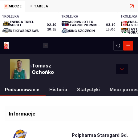
MECZE
TABELA
1 KOLEJKA
1 KOLEJKA
1 KOLEJKA
ENERGA TREFL
ARRIVA LOTTO
ENEA 
SOPOT
02.10
TWARDE PIERNIKI
03.10
ASTO
TORUŃ
ZAST
20:15
15:00
DZIKI WARSZAWA
KING SZCZECIN
GÓRA
Tomasz
6
Ochońko
Podsumowanie
Historia
Statystyki
Mecz po me
Informacje
Polpharma Starogard Gd.