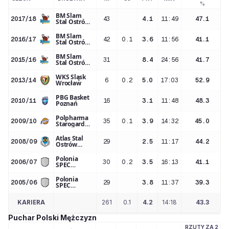
%
BM Slam
2017/18
43
4.1
11:49
47.1
Stal Ostrów
Wielkopolski
BM Slam
2016/17
42
0.1
3.6
11:56
41.1
Stal Ostrów
Wielkopolski
BM Slam
2015/16
31
8.4
24:56
41.7
Stal Ostrów
Wielkopolski
WKS Śląsk
2013/14
6
0.2
5.0
17:03
52.9
Wrocław
PBG Basket
2010/11
16
3.1
11:48
48.3
Poznań
Polpharma
2009/10
35
0.1
3.9
14:32
45.0
Starogard
Gd.
Atlas Stal
2008/09
29
2.5
11:17
44.2
Ostrów
Wlkp.
Polonia
2006/07
30
0.2
3.5
16:13
41.1
SPEC
Warszawa
Polonia
2005/06
29
3.8
11:37
39.3
SPEC
Warszawa
KARIERA
261
0.1
4.2
14:18
43.3
Puchar Polski Mężczyzn
RZUTY ZA 2