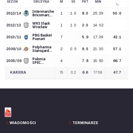
SEZON
DRUŻYNA
M
S5
PKT
MIN
%
Intermarche
2013/14
1
1.0
8.0
25:39
50.0
Bricomarche
BM SlamStal
Ostrów
WKS Śląsk
2012/13
1
1.0
2.0
14:02
Wrocław
PBG Basket
2010/11
7
5.9
17:39
42.1
Poznań
Polpharma
2009/10
2
0.5
8.5
21:30
57.1
Starogard
Gd.
Polonia
2005/06
4
7.8
15:50
66.7
SPEC
Warszawa
KARIERA
15
0.2
6.6
17:58
47.7
WIADOMOŚCI
TERMINARZE