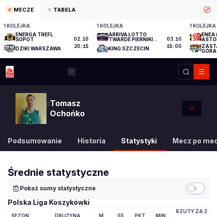
MECZE
TABELA
1 KOLEJKA
1 KOLEJKA
1 KOLEJKA
ENERGA TREFL
ARRIVA LOTTO
ENEA 
SOPOT
02.10
TWARDE PIERNIKI
03.10
ASTO
TORUŃ
ZAST
20:15
15:00
DZIKI WARSZAWA
KING SZCZECIN
GÓRA
Tomasz
6
Ochońko
Podsumowanie
Historia
Statystyki
Mecz po me
Średnie statystyczne
Pokaż sumy statystyczne
Polska Liga Koszykówki
RZUTY ZA 2
SEZON
DRUŻYNA
M
S5
PKT
MIN