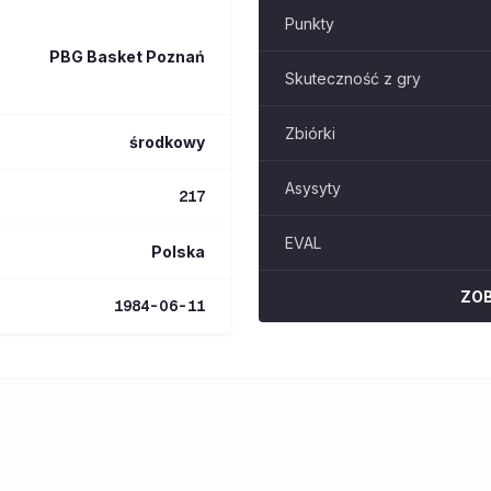
Punkty
PBG Basket Poznań
Skuteczność z gry
Zbiórki
środkowy
Asysyty
217
EVAL
Polska
ZO
1984-06-11