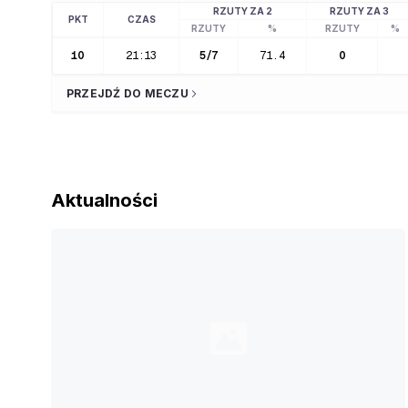
RZUTY ZA 2
RZUTY ZA 3
PKT
CZAS
RZUTY
%
RZUTY
%
10
21:13
5
/
7
71.4
0
PRZEJDŹ DO MECZU
Aktualności