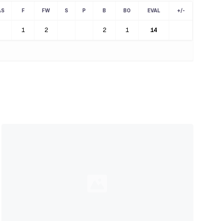
AS
F
FW
S
P
B
BO
EVAL
+/-
1
2
2
1
14