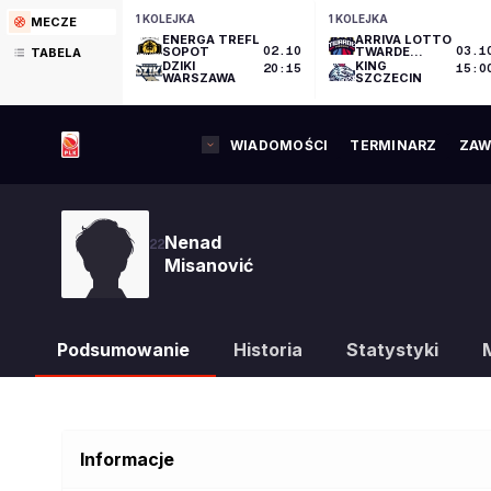
1 KOLEJKA
1 KOLEJKA
MECZE
ENERGA TREFL
ARRIVA LOTTO
SOPOT
02.10
TWARDE
03.1
TABELA
PIERNIKI
DZIKI
KING
20:15
15:0
TORUŃ
WARSZAWA
SZCZECIN
WIADOMOŚCI
TERMINARZ
ZAW
Nenad
22
Misanović
Podsumowanie
Historia
Statystyki
Informacje