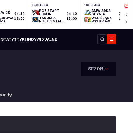
1 KOLEJKA
1 KOLEJKA
PGE START
AMW ARKA
IWICE
04.10
LUBLIN
04.10
GDYNIA
04.10
ĄBROWA
TASOMIX
WKS ŚLĄSK
12:30
15:00
17:30
CZA
ROSIEK STAL
WROCŁAW
OSTRÓW
WIELKOPOLSKI
STATYSTYKI INDYWIDUALNE
SEZON:
kordy