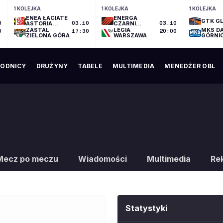
1 KOLEJKA
1 KOLEJKA
1 KOLEJKA
ENEA ŁACIATE
ENERGA
GTK GL
0
ASTORIA
03.10
CZARNI
03.10
BYDGOSZCZ
SŁUPSK
ZASTAL
LEGIA
MKS D
0
17:30
20:00
ZIELONA GÓRA
WARSZAWA
GÓRNI
ODNICY
DRUŻYNY
TABELE
MULTIMEDIA
MENEDŻER OBL
Mecz po meczu
Wiadomości
Multimedia
Re
Statystyki