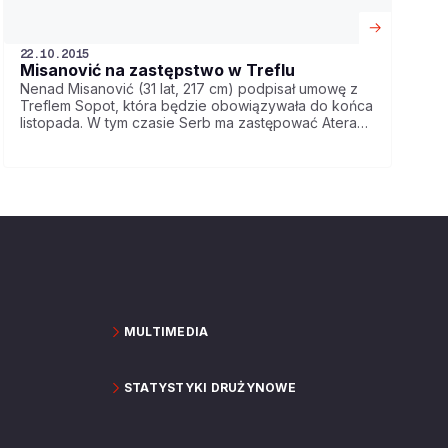
22.10.2015
Misanović na zastępstwo w Treflu
Nenad Misanović (31 lat, 217 cm) podpisał umowę z
Treflem Sopot, która będzie obowiązywała do końca
listopada. W tym czasie Serb ma zastępować Atera
Majoka.
MULTIMEDIA
STATYSTYKI DRUŻYNOWE