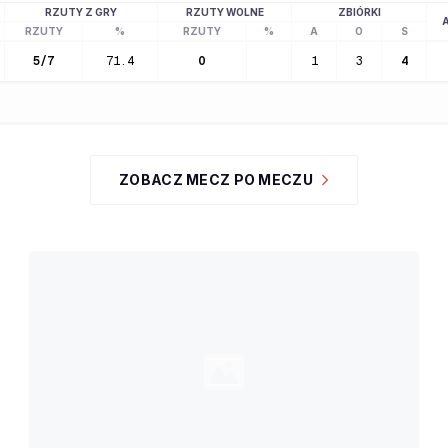
RZUTY Z GRY
RZUTY WOLNE
ZBIÓRKI
RZUTY
%
RZUTY
%
A
O
S
5
/
7
71.4
0
1
3
4
ZOBACZ MECZ PO MECZU