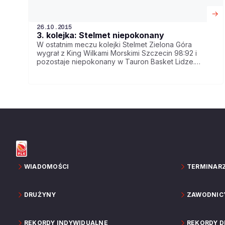
26.10.2015
3. kolejka: Stelmet niepokonany
W ostatnim meczu kolejki Stelmet Zielona Góra
wygrał z King Wilkami Morskimi Szczecin 98:92 i
pozostaje niepokonany w Tauron Basket Lidze.
Ogromne emocje w końcówce niedzielnego meczu
w Sopocie - ostatecznie Śląsk pokonał Trefl 65:64.
Asseco nie przestaje zaskakiwać - tym razem
wygrało w Toruniu z Polskim Cukrem 83:79. W
sobotę Anwil pokonał po dogrywce PGE Turów
87:84, a aż 39 punktów rzucił reprezentant Czech
David Jelinek.
WIADOMOŚCI
TERMINAR
DRUŻYNY
ZAWODNIC
REKORDY INDYWIDUALNE
REKORDY 