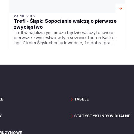
23.10.2015
Trefl - Śląsk: Sopocianie walczą o pierwsze
zwycięstwo
Trefl w najbliższym meczu będzie walczył o swoje
pierwsze zwycięstwo w tym sezonie Tauron Basket
Ligi. Z kolei Śląsk chce udowodnić, że dobra gra
tego zespołu przeciwko mistrzom Polski nie była
przypadkowa. Komu uda się zrealizować cel?
Transmisja spotkania w niedzielę od godz. 19.50 w
Polsacie Sport News.
ZE
TABELE
Y
STATYSTYKI INDYWIDUALNE
DRUŻYNOWE