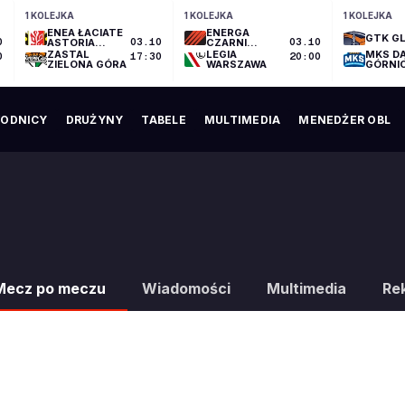
1 KOLEJKA
1 KOLEJKA
1 KOLEJKA
ENEA ŁACIATE
ENERGA
GTK GL
0
ASTORIA
03.10
CZARNI
03.10
BYDGOSZCZ
SŁUPSK
ZASTAL
LEGIA
MKS D
0
17:30
20:00
ZIELONA GÓRA
WARSZAWA
GÓRNI
ODNICY
DRUŻYNY
TABELE
MULTIMEDIA
MENEDŻER OBL
Mecz po meczu
Wiadomości
Multimedia
Re