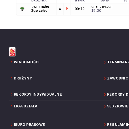
DRUŻYNA
WYNIK
DATA
S5
LOGO DRUŻYNY
PGE Turów
2010-01-20
w
P
99
:
70
Zgorzelec
18:30
WIADOMOŚCI
TERMINAR
DRUŻYNY
ZAWODNIC
REKORDY INDYWIDUALNE
REKORDY 
LIGA DZIAŁA
SĘDZIOWIE
BIURO PRASOWE
REGULAMI