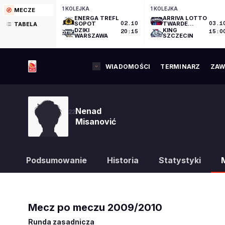
1 KOLEJKA
1 KOLEJKA
MECZE
ENERGA TREFL
ARRIVA LOTTO
SOPOT
02.10
TWARDE
03.1
TABELA
PIERNIKI
DZIKI
KING
20:15
15:0
TORUŃ
WARSZAWA
SZCZECIN
WIADOMOŚCI
TERMINARZ
ZAW
Nenad
22
Misanović
Podsumowanie
Historia
Statystyki
Mecz po meczu
2009/2010
Runda zasadnicza