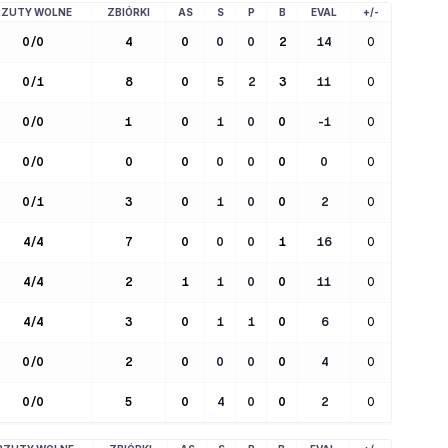
RZUTY WOLNE
ZBIÓRKI
AS
S
P
B
EVAL
+/-
0
/
0
4
0
0
0
2
14
0
0
/
1
8
0
5
2
3
11
0
0
/
0
1
0
1
0
0
-1
0
0
/
0
0
0
0
0
0
0
0
0
/
1
3
0
1
0
0
2
0
4
/
4
7
0
0
0
1
16
0
4
/
4
2
1
1
0
0
11
0
4
/
4
3
0
1
1
0
6
0
0
/
0
2
0
0
0
0
4
0
0
/
0
5
0
4
0
0
2
0