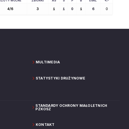
RZUTY WOLNE
ZBIÓRKI
AS
S
P
B
EVAL
+/-
4
/
6
3
1
1
0
1
6
0
MULTIMEDIA
STATYSTYKI DRUŻYNOWE
STANDARDY OCHRONY MAŁOLETNICH
PZKOSZ
KONTAKT