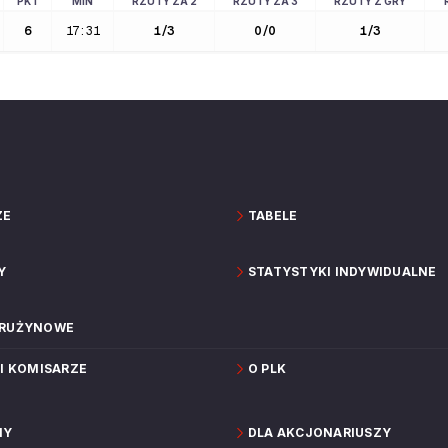
PKT
MIN
RZUTY ZA 2
RZUTY ZA 3
RZUTY Z GRY
6
17:31
1
/
3
0
/
0
1
/
3
ZE
TABELE
Y
STATYSTYKI INDYWIDUALNE
DRUŻYNOWE
 I KOMISARZE
O PLK
NY
DLA AKCJONARIUSZY