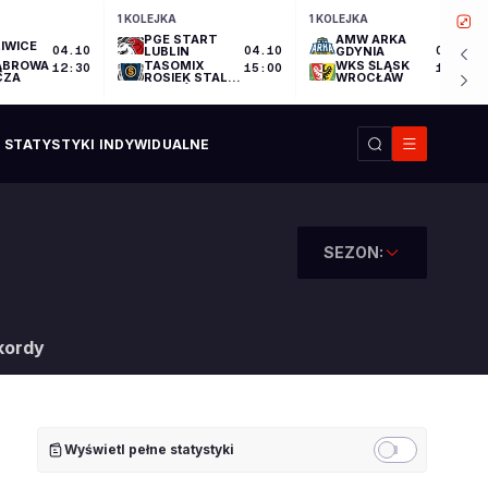
1 KOLEJKA
1 KOLEJKA
PGE START
AMW ARKA
IWICE
04.10
LUBLIN
04.10
GDYNIA
04.10
ĄBROWA
TASOMIX
WKS ŚLĄSK
12:30
15:00
17:30
CZA
ROSIEK STAL
WROCŁAW
OSTRÓW
WIELKOPOLSKI
STATYSTYKI INDYWIDUALNE
SEZON:
kordy
Wyświetl pełne statystyki