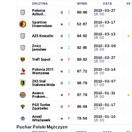
DRUŻYNA
WYNIK
DATA
S5
LOGO DRUŻYNY
Polonia
2010-03-27
d
Z
69
:
66
Azbud
18:00
Warszawa
Sportino
2010-03-17
w
Z
52
:
87
Inowrocław
18:00
2010-03-13
AZS Koszalin
d
Z
94
:
92
18:00
Znicz
2010-03-06
w
Z
82
:
85
Jarosław
18:00
2010-02-27
Trefl Sopot
w
P
89
:
83
18:00
Polonia 2011
2010-02-14
w
Z
67
:
72
Warszawa
18:00
ZKS Stal
2010-02-07
d
Z
98
:
76
Stalowa Wola
17:00
Asseco
2010-01-31
w
P
87
:
79
Prokom
18:00
Gdynia
PGE Turów
2010-01-17
d
P
86
:
94
Zgorzelec
17:00
Anwil
2010-01-10
w
P
78
:
56
Włocławek
18:00
Puchar Polski Mężczyzn