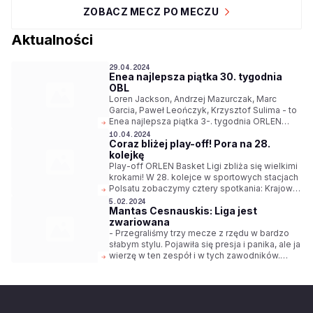
ZOBACZ MECZ PO MECZU
Aktualności
29.04.2024
Enea najlepsza piątka 30. tygodnia
OBL
Loren Jackson, Andrzej Mazurczak, Marc
Garcia, Paweł Leończyk, Krzysztof Sulima - to
Enea najlepsza piątka 3-. tygodnia ORLEN
Basket Ligi w sezonie 2023/24.
10.04.2024
Coraz bliżej play-off! Pora na 28.
kolejkę
Play-off ORLEN Basket Ligi zbliża się wielkimi
krokami! W 28. kolejce w sportowych stacjach
Polsatu zobaczymy cztery spotkania: Krajowa
Grupa Spożywcza Arka - Dziki, Polski Cukier
5.02.2024
Mantas Cesnauskis: Liga jest
Start - PGE Spójnia, King - Legia oraz Arged
zwariowana
BM Stal - Anwil. Pozostałe mecze będą
dostępne w serwisie Emocje.TV
- Przegraliśmy trzy mecze z rzędu w bardzo
słabym stylu. Pojawiła się presja i panika, ale ja
wierzę w ten zespół i w tych zawodników.
Wierzę w naszą pracę. Wygraliśmy teraz dwa
spotkania w bardzo dobrym stylu. Zwycięstwo
z Treflem Sopot jest istotne dla układu w
tabeli, ale też pod względem mentalnym -
mówi Mantas Cesnauskis, trener Icon Sea