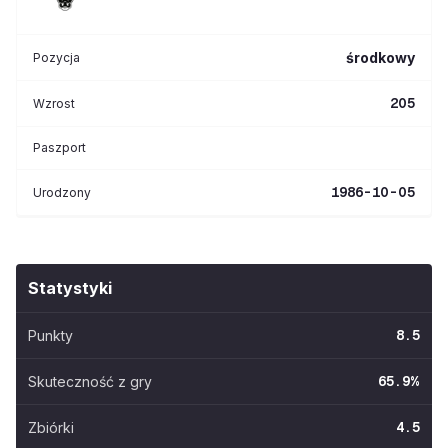
środkowy
Pozycja
205
Wzrost
Paszport
1986-10-05
Urodzony
Statystyki
Punkty
8.5
Skuteczność z gry
65.9
%
Zbiórki
4.5