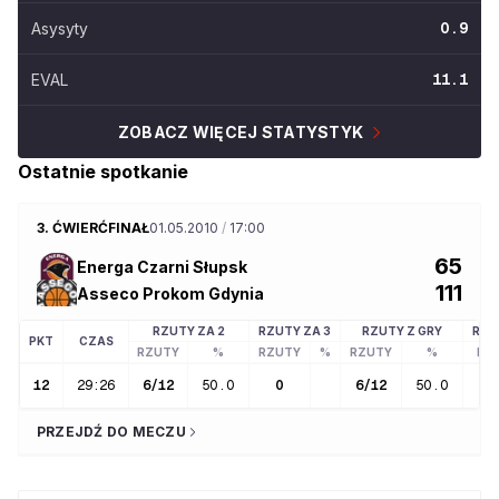
Asysyty
0.9
EVAL
11.1
ZOBACZ WIĘCEJ STATYSTYK
Ostatnie spotkanie
3. ĆWIERĆFINAŁ
01.05.2010
/
17:00
65
Energa Czarni Słupsk
111
Asseco Prokom Gdynia
RZUTY ZA 2
RZUTY ZA 3
RZUTY Z GRY
RZU
PKT
CZAS
RZUTY
%
RZUTY
%
RZUTY
%
RZ
12
29:26
6
/
12
50.0
0
6
/
12
50.0
PRZEJDŹ DO MECZU