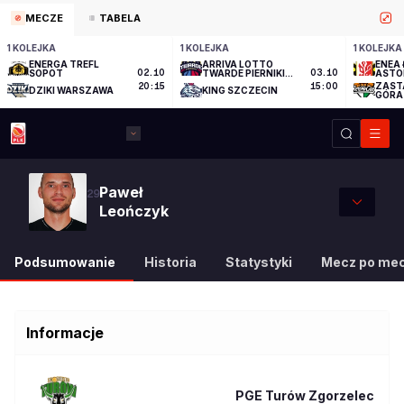
MECZE
TABELA
1 KOLEJKA
1 KOLEJKA
1 KOLEJKA
ENERGA TREFL
ARRIVA LOTTO
ENEA 
SOPOT
02.10
TWARDE PIERNIKI
03.10
ASTO
TORUŃ
ZAST
20:15
15:00
DZIKI WARSZAWA
KING SZCZECIN
GÓRA
Paweł
29
Leończyk
Podsumowanie
Historia
Statystyki
Mecz po me
Informacje
PGE Turów Zgorzelec