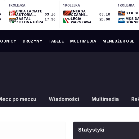
1 KOLEJKA
1 KOLEJKA
1 KOLEJKA
ENEA ŁACIATE
ENERGA
GTK GL
0
ASTORIA
03.10
CZARNI
03.10
BYDGOSZCZ
SŁUPSK
ZASTAL
LEGIA
MKS D
0
17:30
20:00
ZIELONA GÓRA
WARSZAWA
GÓRNI
ODNICY
DRUŻYNY
TABELE
MULTIMEDIA
MENEDŻER OBL
Mecz po meczu
Wiadomości
Multimedia
Re
Statystyki