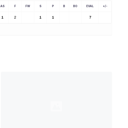
AS
F
FW
S
P
B
BO
EVAL
+/-
1
2
1
1
7