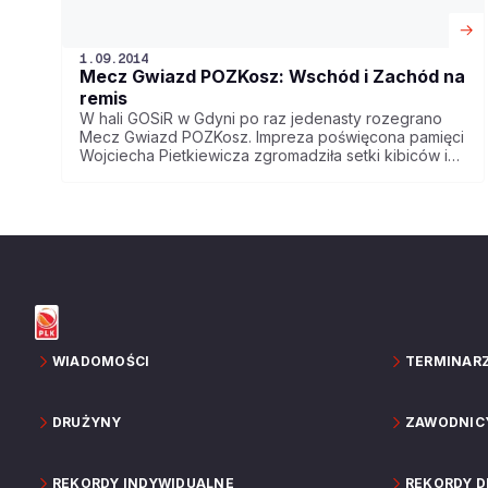
1.09.2014
Mecz Gwiazd POZKosz: Wschód i Zachód na
remis
W hali GOSiR w Gdyni po raz jedenasty rozegrano
Mecz Gwiazd POZKosz. Impreza poświęcona pamięci
Wojciecha Pietkiewicza zgromadziła setki kibiców i
sympatyków koszykówki. Warto odnotować dość
sensacyjne zwycięstwo sędziów nad trenerami w
pojedynku określanym mianem "świętej wojny".
WIADOMOŚCI
TERMINAR
DRUŻYNY
ZAWODNIC
REKORDY INDYWIDUALNE
REKORDY 