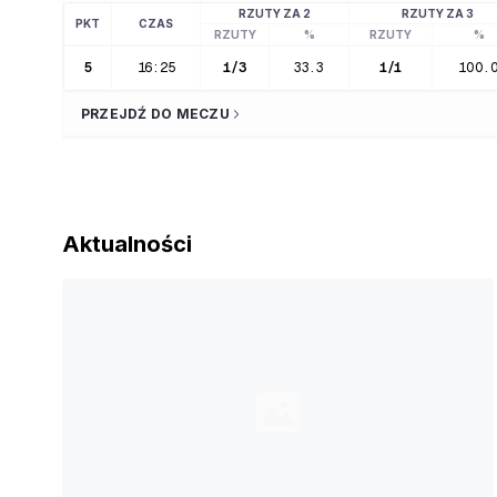
RZUTY ZA 2
RZUTY ZA 3
PKT
CZAS
RZUTY
%
RZUTY
%
5
16:25
1
/
3
33.3
1
/
1
100.
PRZEJDŹ DO MECZU
Aktualności