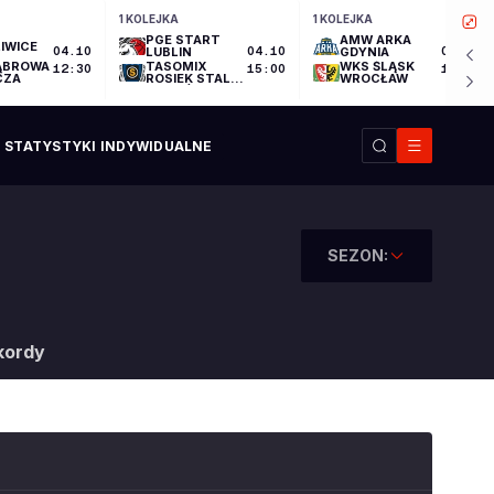
1 KOLEJKA
1 KOLEJKA
PGE START
AMW ARKA
IWICE
04.10
LUBLIN
04.10
GDYNIA
04.10
ĄBROWA
TASOMIX
WKS ŚLĄSK
12:30
15:00
17:30
CZA
ROSIEK STAL
WROCŁAW
OSTRÓW
WIELKOPOLSKI
STATYSTYKI INDYWIDUALNE
SEZON:
kordy