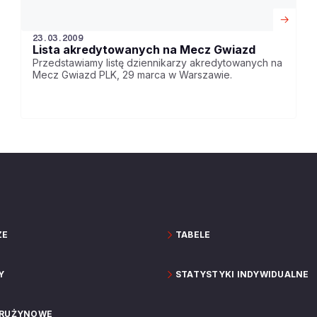
23.03.2009
Lista akredytowanych na Mecz Gwiazd
Przedstawiamy listę dziennikarzy akredytowanych na
Mecz Gwiazd PLK, 29 marca w Warszawie.
ZE
TABELE
Y
STATYSTYKI INDYWIDUALNE
DRUŻYNOWE