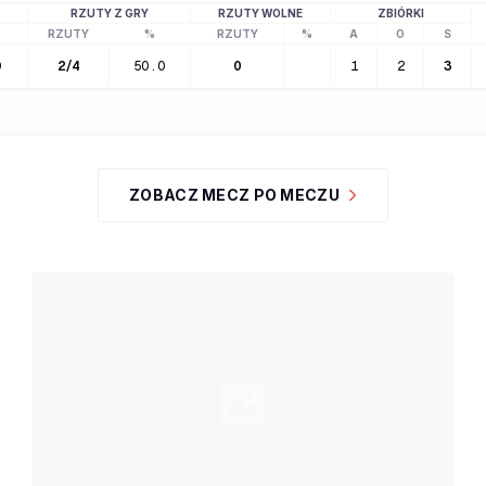
RZUTY Z GRY
RZUTY WOLNE
ZBIÓRKI
RZUTY
%
RZUTY
%
A
O
S
0
2
/
4
50.0
0
1
2
3
ZOBACZ MECZ PO MECZU