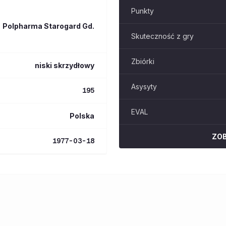
Punkty
Polpharma Starogard Gd.
Skuteczność z gry
Zbiórki
niski skrzydłowy
Asysyty
195
EVAL
Polska
ZO
1977-03-18