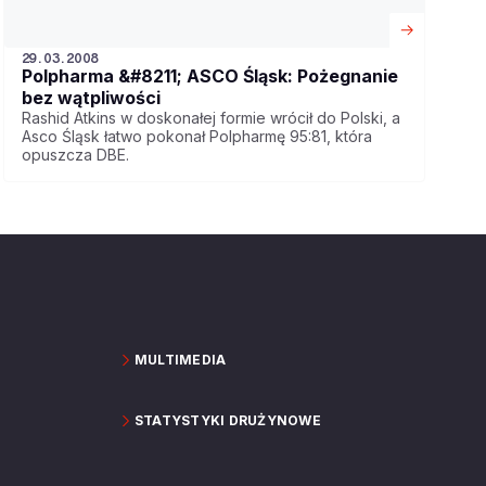
29.03.2008
Polpharma &#8211; ASCO Śląsk: Pożegnanie
bez wątpliwości
Rashid Atkins w doskonałej formie wrócił do Polski, a
Asco Śląsk łatwo pokonał Polpharmę 95:81, która
opuszcza DBE.
MULTIMEDIA
STATYSTYKI DRUŻYNOWE