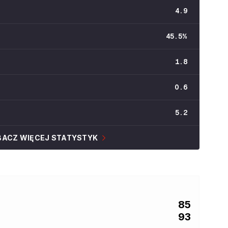
4.9
45.5
%
1.8
0.6
5.2
BACZ WIĘCEJ STATYSTYK
85
93