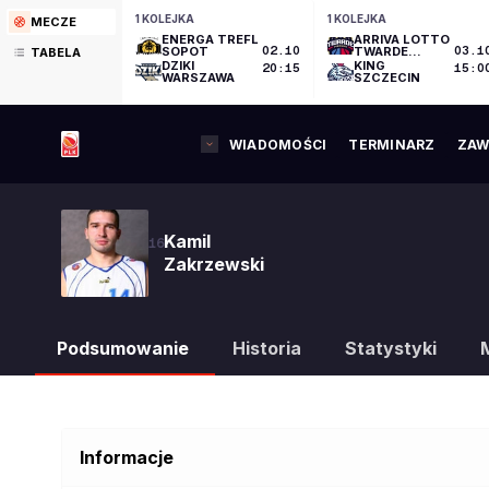
1 KOLEJKA
1 KOLEJKA
MECZE
ENERGA TREFL
ARRIVA LOTTO
SOPOT
02.10
TWARDE
03.1
TABELA
PIERNIKI
DZIKI
KING
20:15
15:0
TORUŃ
WARSZAWA
SZCZECIN
WIADOMOŚCI
TERMINARZ
ZAW
Kamil
16
Zakrzewski
Podsumowanie
Historia
Statystyki
Informacje