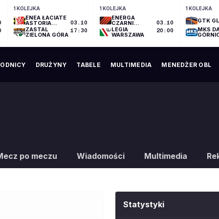
1 KOLEJKA
1 KOLEJKA
1 KOLEJKA
ENEA ŁACIATE
ENERGA
GTK GL
0
ASTORIA
03.10
CZARNI
03.10
BYDGOSZCZ
SŁUPSK
ZASTAL
LEGIA
MKS D
0
17:30
20:00
ZIELONA GÓRA
WARSZAWA
GÓRNI
ODNICY
DRUŻYNY
TABELE
MULTIMEDIA
MENEDŻER OBL
Mecz po meczu
Wiadomości
Multimedia
Re
Statystyki