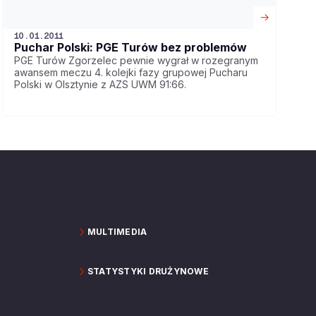
10.01.2011
Puchar Polski: PGE Turów bez problemów
PGE Turów Zgorzelec pewnie wygrał w rozegranym
awansem meczu 4. kolejki fazy grupowej Pucharu
Polski w Olsztynie z AZS UWM 91:66.
MULTIMEDIA
STATYSTYKI DRUŻYNOWE