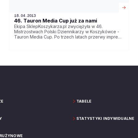
18.04.2013
46. Tauron Media Cup już za nami
Ekipa SklepKoszykarza.pl zwyciężyła w 46.
Mistrzostwach Polski Dziennikarzy w Koszykówce -
Tauron Media Cup. Po trzech latach przerwy impreza
wróciła do wyremontowanego COS-OPO w
Zakopanem. Wzięło w niej udział ponad 100
dziennikarzy z całej Polski.
ZE
TABELE
Y
STATYSTYKI INDYWIDUALNE
DRUŻYNOWE