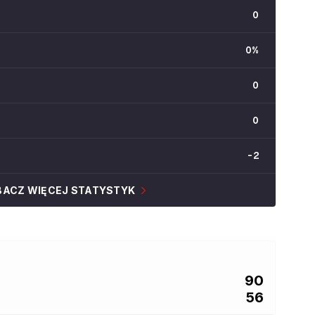
0
0
%
0
0
-2
BACZ WIĘCEJ STATYSTYK
90
56