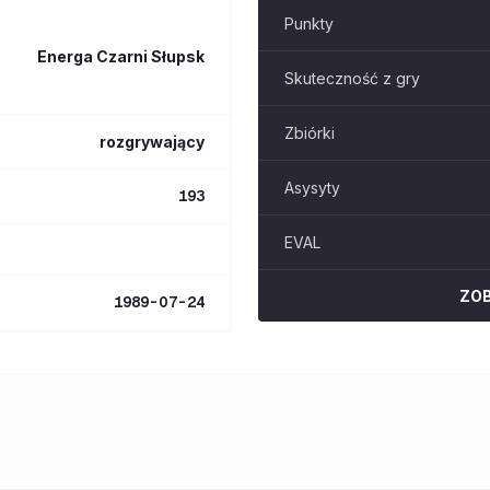
Punkty
Energa Czarni Słupsk
Skuteczność z gry
Zbiórki
rozgrywający
Asysyty
193
EVAL
ZO
1989-07-24