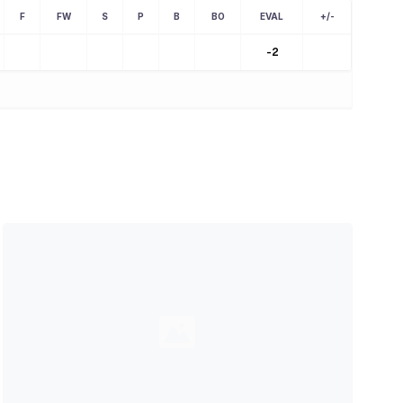
F
FW
S
P
B
BO
EVAL
+/-
-2