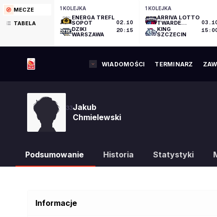
1 KOLEJKA
1 KOLEJKA
MECZE
ENERGA TREFL
ARRIVA LOTTO
SOPOT
02.10
TWARDE
03.1
TABELA
PIERNIKI
DZIKI
KING
20:15
15:0
TORUŃ
WARSZAWA
SZCZECIN
WIADOMOŚCI
TERMINARZ
ZAW
Jakub
33
Chmielewski
Podsumowanie
Historia
Statystyki
Informacje