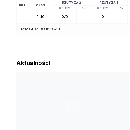
RZUTY ZA 2
RZUTY ZA 3
PKT
CZAS
RZUTY
%
RZUTY
%
2:40
0
/
2
0
PRZEJDŹ DO MECZU
Aktualności