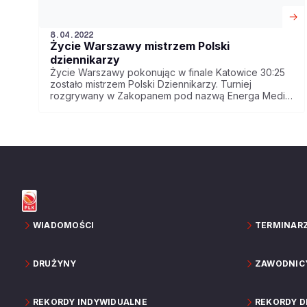
8.04.2022
Życie Warszawy mistrzem Polski
dziennikarzy
Życie Warszawy pokonując w finale Katowice 30:25
zostało mistrzem Polski Dziennikarzy. Turniej
rozgrywany w Zakopanem pod nazwą Energa Media
Cup 2022 warszawiacy wygrali drugi raz z rzędu. 12
punktów dla wygranych zdobył Michał Kowalski.
WIADOMOŚCI
TERMINAR
DRUŻYNY
ZAWODNIC
REKORDY INDYWIDUALNE
REKORDY 