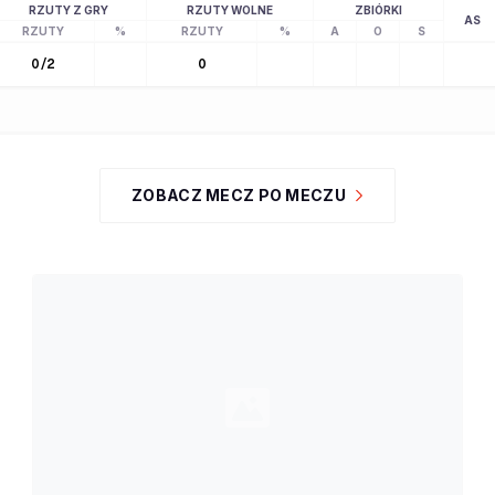
RZUTY Z GRY
RZUTY WOLNE
ZBIÓRKI
AS
RZUTY
%
RZUTY
%
A
O
S
0
/
2
0
ZOBACZ MECZ PO MECZU