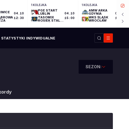
1 KOLEJKA
1 KOLEJKA
PGE START
AMW ARKA
IWICE
04.10
LUBLIN
04.10
GDYNIA
04.10
ĄBROWA
TASOMIX
WKS ŚLĄSK
12:30
15:00
17:30
CZA
ROSIEK STAL
WROCŁAW
OSTRÓW
WIELKOPOLSKI
STATYSTYKI INDYWIDUALNE
SEZON:
kordy