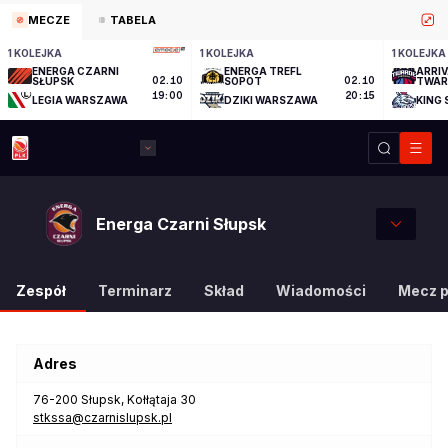
MECZE
TABELA
1 KOLEJKA
1 KOLEJKA
1 KOLEJKA
ENERGA CZARNI
ENERGA TREFL
ARRI
SŁUPSK
02.10
SOPOT
02.10
TWARD
TORU
19:00
20:15
LEGIA WARSZAWA
DZIKI WARSZAWA
KING
Energa Czarni Słupsk
Zespół
Terminarz
Skład
Wiadomości
Mecz 
Adres
76-200
Słupsk
,
Kołłątaja 30
stkssa@czarnislupsk.pl