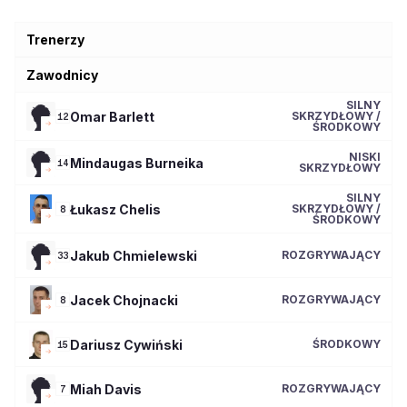
Trenerzy
Zawodnicy
SILNY
Omar
Barlett
SKRZYDŁOWY /
12
ŚRODKOWY
NISKI
Mindaugas
Burneika
14
SKRZYDŁOWY
SILNY
Łukasz
Chelis
SKRZYDŁOWY /
8
ŚRODKOWY
Jakub
Chmielewski
ROZGRYWAJĄCY
33
Jacek
Chojnacki
ROZGRYWAJĄCY
8
Dariusz
Cywiński
ŚRODKOWY
15
Miah
Davis
ROZGRYWAJĄCY
7