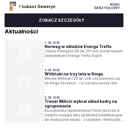
NISKI
Łukasz
Seweryn
9
SKRZYDŁOWY
ZOBACZ SZCZEGÓŁY
Aktualności
7.08.2026
Norweg w składzie Energa Trefla
Tobias Rotegard (26 lat, 201 cm) został nowym
zawodnikiem Energa Trefla Sopot.
4.08.2026
Witliński na trzy lata w Kingu
Mikołaj Witliński (30 lat, 208 cm) przenosi się
do Kinga Szczecin - i to od razu na trzy lata!
2.08.2026
Trener Milicić wybrał skład kadry na
zgrupowanie
Koszykarska reprezentacja Polski jeszcze w
sierpniu rozegra dwa spotkania kwalifikacyjne
do mistrzostw świata - z Izraelem i Niemcami.
Trener Igor Milicić wybrał skład kadry na