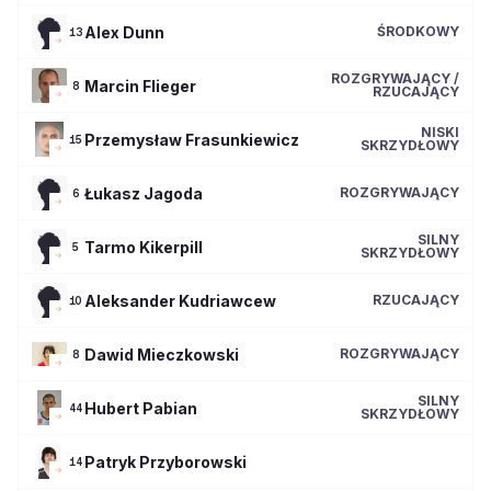
Alex
Dunn
ŚRODKOWY
13
ROZGRYWAJĄCY /
Marcin
Flieger
8
RZUCAJĄCY
NISKI
Przemysław
Frasunkiewicz
15
SKRZYDŁOWY
Łukasz
Jagoda
ROZGRYWAJĄCY
6
SILNY
Tarmo
Kikerpill
5
SKRZYDŁOWY
Aleksander
Kudriawcew
RZUCAJĄCY
10
Dawid
Mieczkowski
ROZGRYWAJĄCY
8
SILNY
Hubert
Pabian
44
SKRZYDŁOWY
Patryk
Przyborowski
14