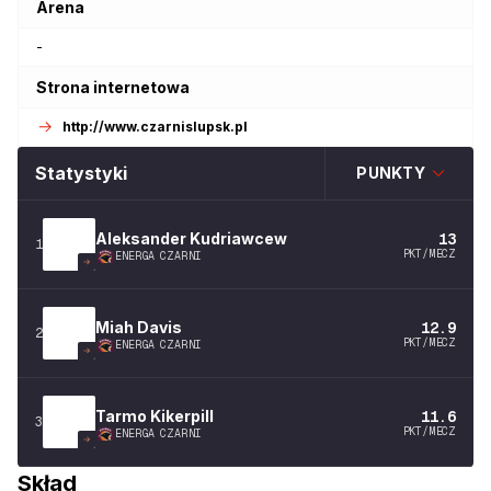
Arena
-
Strona internetowa
http://www.czarnislupsk.pl
Statystyki
PUNKTY
Aleksander
Kudriawcew
13
1
PKT/MECZ
ENERGA CZARNI
Miah
Davis
12.9
2
PKT/MECZ
ENERGA CZARNI
Tarmo
Kikerpill
11.6
3
PKT/MECZ
ENERGA CZARNI
Skład