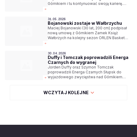
Górnikiem i tu kontynuować swoją karierę.
Szybko doszliśmy do porozumienia, dlatego
też nie było ofert z innych ekip grających w
ORLEN Basket Lidze - mówi Maciej
31.05.2026
Bojanowski zostaje w Wałbrzychu
Bojanowski, zawodnik Górnika Zamek Książ
Wałbrzych.
Maciej Bojanowski (30 lat, 200 cm) podpisał
nową umowę z Górnikiem Zamek Książ
Wałbrzych na kolejny sezon ORLEN Basket
Ligi.
30.04.2026
Duffy i Tomczak poprowadzili Energa
Czarnych do wygranej
Jorden Duffy oraz Szymon Tomczak
poprowadzili Energa Czarnych Słupsk do
wyjazdowego zwycięstwa nad Górnikiem
Zamek Książ Wałbrzych 107:90 w ramach 29.
kolejki ORLEN Basket Ligi.
WCZYTAJ KOLEJNE