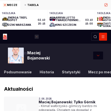
MECZE
TABELA
1 KOLEJKA
1 KOLEJKA
1 KOLEJKA
ENERGA TREFL
ARRIVA LOTTO
ENEA 
SOPOT
02.10
TWARDE PIERNIKI
03.10
ASTO
TORUŃ
ZAST
20:15
15:00
DZIKI WARSZAWA
KING SZCZECIN
GÓRA
Maciej
21
Bojanowski
Podsumowanie
Historia
Statystyki
Mecz po me
Aktualności
2.06.2026
Maciej Bojanowski: Tylko Górnik
- Klimat wałbrzysko-górniczy bardzo mi
odpowiada. Chciałem się dogadać z