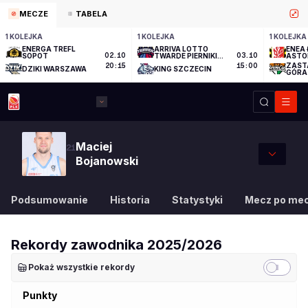
MECZE
TABELA
1 KOLEJKA
1 KOLEJKA
1 KOLEJKA
ENERGA TREFL
ARRIVA LOTTO
ENEA 
SOPOT
02.10
TWARDE PIERNIKI
03.10
ASTO
TORUŃ
ZAST
20:15
15:00
DZIKI WARSZAWA
KING SZCZECIN
GÓRA
Maciej
21
Bojanowski
Podsumowanie
Historia
Statystyki
Mecz po me
Rekordy zawodnika
2025/2026
Pokaż wszystkie rekordy
Punkty