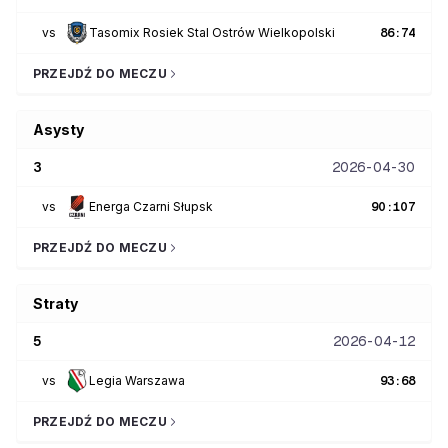
vs
Tasomix Rosiek Stal Ostrów Wielkopolski
86
:
74
PRZEJDŹ DO MECZU
Asysty
3
2026-04-30
vs
Energa Czarni Słupsk
90
:
107
PRZEJDŹ DO MECZU
Straty
5
2026-04-12
vs
Legia Warszawa
93
:
68
PRZEJDŹ DO MECZU