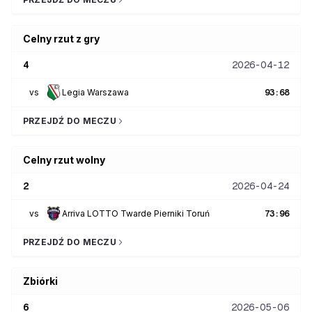
Celny rzut z gry
4
2026-04-12
vs
Legia Warszawa
93
:
68
PRZEJDŹ DO MECZU
Celny rzut wolny
2
2026-04-24
vs
Arriva LOTTO Twarde Pierniki Toruń
73
:
96
PRZEJDŹ DO MECZU
Zbiórki
6
2026-05-06