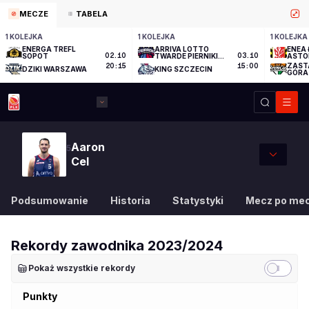
MECZE
TABELA
1 KOLEJKA
1 KOLEJKA
1 KOLEJKA
ENERGA TREFL
ARRIVA LOTTO
ENEA 
SOPOT
02.10
TWARDE PIERNIKI
03.10
ASTO
TORUŃ
ZAST
20:15
15:00
DZIKI WARSZAWA
KING SZCZECIN
GÓRA
Aaron
5
Cel
Podsumowanie
Historia
Statystyki
Mecz po me
Rekordy zawodnika
2023/2024
Pokaż wszystkie rekordy
Punkty