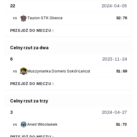
22
2024-04-05
vs
Tauron GTK Gliwice
92
:
76
PRZEJDŹ DO MECZU
Celny rzut za dwa
6
2023-11-24
vs
Muszynianka Domelo Sokół Łańcut
81
:
69
PRZEJDŹ DO MECZU
Celny rzut za trzy
3
2024-04-27
vs
Anwil Włocławek
91
:
70
PRZEJDŹ DO MECZU