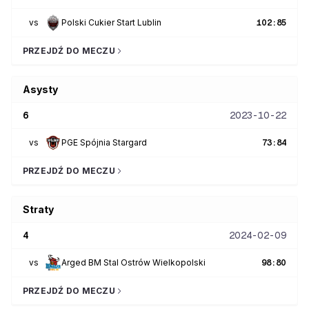
vs
Polski Cukier Start Lublin
102
:
85
PRZEJDŹ DO MECZU
Asysty
6
2023-10-22
vs
PGE Spójnia Stargard
73
:
84
PRZEJDŹ DO MECZU
Straty
4
2024-02-09
vs
Arged BM Stal Ostrów Wielkopolski
98
:
80
PRZEJDŹ DO MECZU