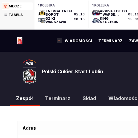
1 KOLEJKA
1 KOLEJKA
MECZE
ENERGA TREFL
ARRIVA LOTTO
SOPOT
02.10
TWARDE
03.1
TABELA
PIERNIKI
DZIKI
KING
20:15
15:0
TORUŃ
WARSZAWA
SZCZECIN
WIADOMOŚCI
TERMINARZ
ZAW
Polski Cukier Start Lublin
Zespół
Terminarz
Skład
Wiadomośc
Adres