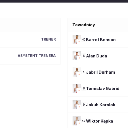
Zawodnicy
Barret
Benson
TRENER
40
Alan
Duda
ASYSTENT TRENERA
6
Jabril
Durham
1
Tomislav
Gabrić
8
Jakub
Karolak
9
Wiktor
Kępka
17