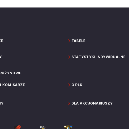
Kenny Goins, zawodnik Górnika Zamek Książ
Wałbrzych.
ZE
TABELE
Y
STATYSTYKI INDYWIDUALNE
DRUŻYNOWE
 I KOMISARZE
O PLK
NY
DLA AKCJONARIUSZY