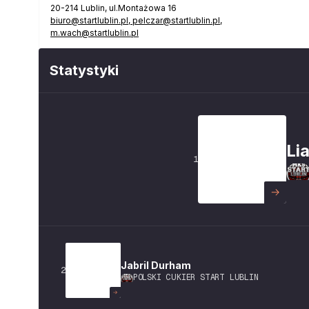
20-214
Lublin
,
ul.Montażowa 16
biuro@startlublin.pl, pelczar@startlublin.pl,
m.wach@startlublin.pl
Statystyki
Li
1
Jabril
Durham
2
POLSKI CUKIER START LUBLIN