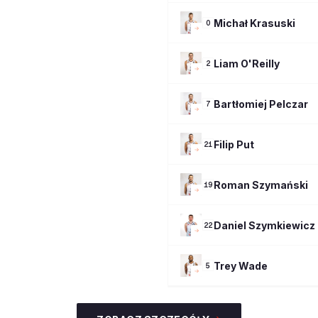
Michał
Krasuski
0
Liam
O'Reilly
2
Bartłomiej
Pelczar
7
Filip
Put
21
Roman
Szymański
19
Daniel
Szymkiewicz
22
Trey
Wade
5