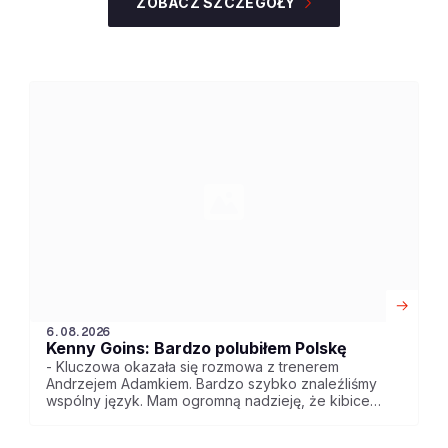
ZOBACZ SZCZEGÓŁY
6.08.2026
Kenny Goins: Bardzo polubiłem Polskę
- Kluczowa okazała się rozmowa z trenerem
Andrzejem Adamkiem. Bardzo szybko znaleźliśmy
wspólny język. Mam ogromną nadzieję, że kibice
szybko dostrzegą we mnie pasję do koszykówki.
Pasję, która jest równie silna jak ich własna - mówi