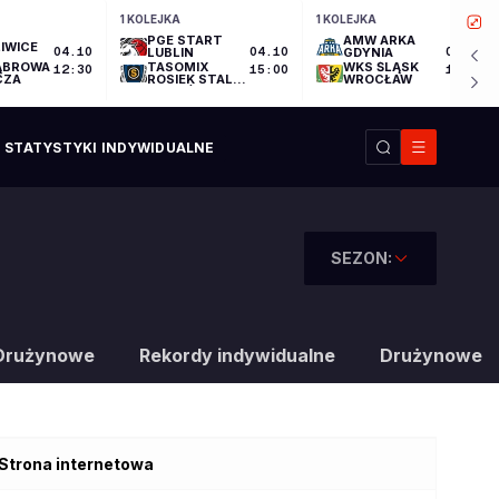
1 KOLEJKA
1 KOLEJKA
PGE START
AMW ARKA
IWICE
04.10
LUBLIN
04.10
GDYNIA
04.10
ĄBROWA
TASOMIX
WKS ŚLĄSK
12:30
15:00
17:30
CZA
ROSIEK STAL
WROCŁAW
OSTRÓW
WIELKOPOLSKI
STATYSTYKI INDYWIDUALNE
SEZON:
Drużynowe
Rekordy indywidualne
Drużynowe
Strona internetowa