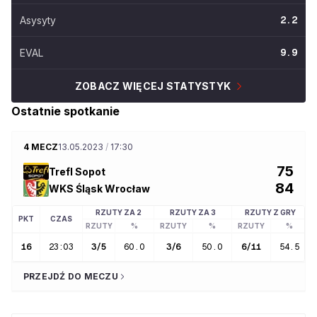
Asysyty
2.2
EVAL
9.9
ZOBACZ WIĘCEJ STATYSTYK
Ostatnie spotkanie
4 MECZ
13.05.2023
/
17:30
75
Trefl Sopot
84
WKS Śląsk Wrocław
RZUTY ZA 2
RZUTY ZA 3
RZUTY Z GRY
PKT
CZAS
RZUTY
%
RZUTY
%
RZUTY
%
16
23:03
3
/
5
60.0
3
/
6
50.0
6
/
11
54.5
PRZEJDŹ DO MECZU