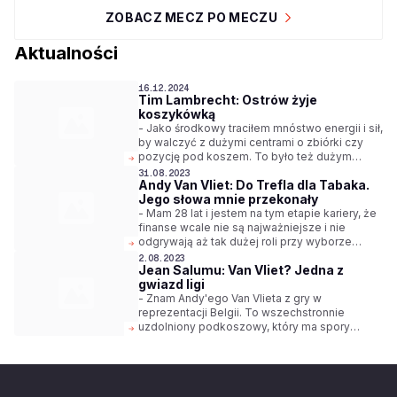
ZOBACZ MECZ PO MECZU
Aktualności
16.12.2024
Tim Lambrecht: Ostrów żyje
koszykówką
- Jako środkowy traciłem mnóstwo energii i sił,
by walczyć z dużymi centrami o zbiórki czy
pozycję pod koszem. To było też dużym
wyzwaniem sportowym. Jako “czwórka” tego
31.08.2023
Andy Van Vliet: Do Trefla dla Tabaka.
kontaktu z przeciwnikami masz po prostu
Jego słowa mnie przekonały
mniej. Mogę też znacznie częściej być na
obwodzie. To mi odpowiada, bo nie ukrywam,
- Mam 28 lat i jestem na tym etapie kariery, że
że lubię oddawać rzucać z dystansu - mówi
finanse wcale nie są najważniejsze i nie
Tim Lambrecht, zawodnik Tasomix Rosiek
odgrywają aż tak dużej roli przy wyborze
Stali Ostrów Wielkopolski.
klubu. Chcę budować siebie jako zawodnika,
2.08.2023
Jean Salumu: Van Vliet? Jedna z
poprawiać swoje umiejętności i tym samym
gwiazd ligi
wskoczyć na wyższy poziom. Jestem
przekonany, że duży krok w karierze zrobię
- Znam Andy'ego Van Vlieta z gry w
właśnie pod wodzą trenera Żana Tabaka w
reprezentacji Belgii. To wszechstronnie
Treflu Sopot - mówi Andy Van Vliet.
uzdolniony podkoszowy, który ma spory
repertuar zagrań. Myślę, że bardzo pasuje do
trenera Żana Tabaka. Będzie jedną z gwiazd
Orlen Basket Ligi - mówi Jean Salumu.