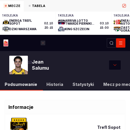
MECZE
TABELA
1 KOLEJKA
1 KOLEJKA
1 KOLEJKA
ENERGA TREFL
ARRIVA LOTTO
ENEA 
SOPOT
02.10
TWARDE PIERNIKI
03.10
ASTO
TORUŃ
ZAST
20:15
15:00
DZIKI WARSZAWA
KING SZCZECIN
GÓRA
Jean
13
Salumu
Podsumowanie
Historia
Statystyki
Mecz po me
Informacje
Trefl Sopot