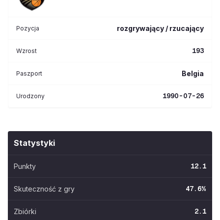
rozgrywający / rzucający
Pozycja
193
Wzrost
Belgia
Paszport
1990-07-26
Urodzony
Statystyki
Punkty
12.1
Skuteczność z gry
47.6
%
Zbiórki
2.1