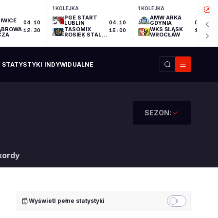
1 KOLEJKA
1 KOLEJKA
PGE START
AMW ARKA
IWICE
04.10
LUBLIN
04.10
GDYNIA
04.10
ĄBROWA
TASOMIX
WKS ŚLĄSK
12:30
15:00
17:30
CZA
ROSIEK STAL
WROCŁAW
OSTRÓW
WIELKOPOLSKI
STATYSTYKI INDYWIDUALNE
SEZON:
kordy
Wyświetl pełne statystyki