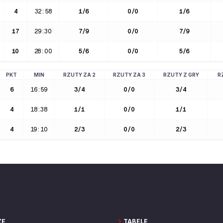
4
32:58
1
/
6
0
/
0
1
/
6
17
29:30
7
/
9
0
/
0
7
/
9
10
28:00
5
/
6
0
/
0
5
/
6
PKT
MIN
RZUTY ZA 2
RZUTY ZA 3
RZUTY Z GRY
R
6
16:59
3
/
4
0
/
0
3
/
4
4
18:38
1
/
1
0
/
0
1
/
1
4
19:10
2
/
3
0
/
0
2
/
3
ZE
TABELE