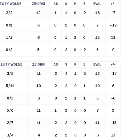
ZUTY WOLNE
ZBIÓRKI
AS
S
P
B
EVAL
+/-
2
/
2
12
1
1
0
2
16
-7
0
/
1
6
0
1
0
0
7
-12
1
/
1
6
0
1
2
0
13
11
0
/
2
5
0
2
0
2
5
9
RZUTY WOLNE
ZBIÓRKI
AS
S
P
B
EVAL
+/-
3
/
8
11
2
4
1
3
12
-17
5
/
11
10
2
2
0
1
19
6
0
/
3
3
0
1
1
1
5
-6
0
/
0
11
1
3
0
0
7
0
2
/
7
11
2
2
0
0
11
-13
3
/
4
4
2
1
0
0
6
13