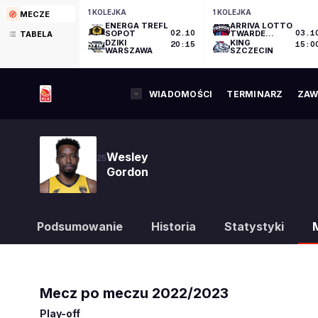
1 KOLEJKA
1 KOLEJKA
MECZE
ENERGA TREFL
ARRIVA LOTTO
SOPOT
02.10
TWARDE
03.1
TABELA
PIERNIKI
DZIKI
KING
20:15
15:0
TORUŃ
WARSZAWA
SZCZECIN
WIADOMOŚCI
TERMINARZ
ZAW
Wesley
25
Gordon
Podsumowanie
Historia
Statystyki
Mecz po meczu
2022/2023
Play-off