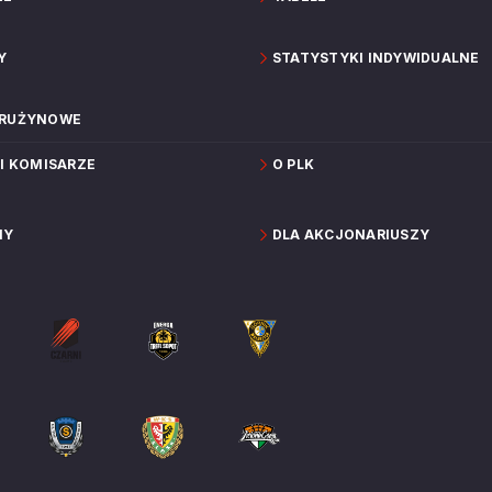
Y
STATYSTYKI INDYWIDUALNE
DRUŻYNOWE
 I KOMISARZE
O PLK
NY
DLA AKCJONARIUSZY