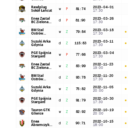
Rawlplug
2023-04-01
w
P
81
:
74
Sokół Łańcut
17:30
Enea Zastal
2023-03-26
d
P
81
:
90
BC Zielona
17:30
Góra
BM Stal
2023-03-18
w
Z
79
:
84
Ostrów
17:30
Wielkopolski
Suzuki Arka
2023-03-11
d
Z
115
:
83
Gdynia
17:30
PGE Spójnia
2023-03-04
w
P
77
:
66
Stargard
17:30
Enea Zastal
2022-11-23
w
Z
83
:
99
BC Zielona
19:00
Góra
BM Stal
2022-11-20
d
Z
93
:
78
Ostrów
17:30
Wielkopolski
Suzuki Arka
2022-11-05
w
Z
75
:
82
Gdynia
20:00
PGE Spójnia
2022-10-30
d
Z
91
:
79
Stargard
17:30
Tauron GTK
2022-10-19
w
Z
82
:
92
Gliwice
20:00
Enea
2022-10-15
d
Z
90
:
71
Abramczyk
18:00