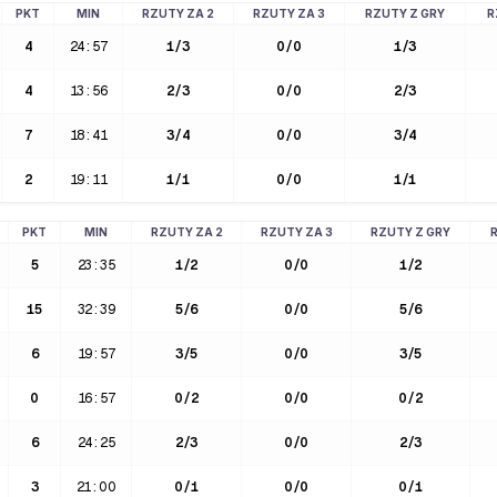
PKT
MIN
RZUTY ZA 2
RZUTY ZA 3
RZUTY Z GRY
R
4
24:57
1
/
3
0
/
0
1
/
3
4
13:56
2
/
3
0
/
0
2
/
3
7
18:41
3
/
4
0
/
0
3
/
4
2
19:11
1
/
1
0
/
0
1
/
1
PKT
MIN
RZUTY ZA 2
RZUTY ZA 3
RZUTY Z GRY
5
23:35
1
/
2
0
/
0
1
/
2
15
32:39
5
/
6
0
/
0
5
/
6
6
19:57
3
/
5
0
/
0
3
/
5
0
16:57
0
/
2
0
/
0
0
/
2
6
24:25
2
/
3
0
/
0
2
/
3
3
21:00
0
/
1
0
/
0
0
/
1