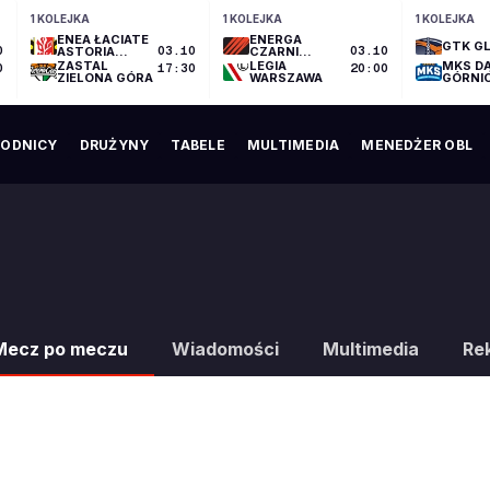
1 KOLEJKA
1 KOLEJKA
1 KOLEJKA
ENEA ŁACIATE
ENERGA
GTK GL
0
ASTORIA
03.10
CZARNI
03.10
BYDGOSZCZ
SŁUPSK
ZASTAL
LEGIA
MKS D
0
17:30
20:00
ZIELONA GÓRA
WARSZAWA
GÓRNI
ODNICY
DRUŻYNY
TABELE
MULTIMEDIA
MENEDŻER OBL
Mecz po meczu
Wiadomości
Multimedia
Re