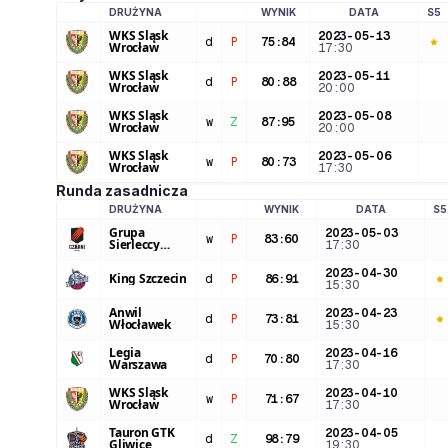
DRUŻYNA
WYNIK
DATA
S5
LOGO DRUŻYNY
WKS Śląsk
2023-05-13
d
P
75
:
84
Wrocław
17:30
WKS Śląsk
2023-05-11
d
P
80
:
88
Wrocław
20:00
WKS Śląsk
2023-05-08
w
Z
87
:
95
Wrocław
20:00
WKS Śląsk
2023-05-06
w
P
80
:
73
Wrocław
17:30
Runda zasadnicza
DRUŻYNA
WYNIK
DATA
S5
LOGO DRUŻYNY
Grupa
2023-05-03
w
P
83
:
60
Sierleccy
17:30
Czarni Słupsk
2023-04-30
King Szczecin
d
P
86
:
91
15:30
Anwil
2023-04-23
d
P
73
:
81
Włocławek
15:30
Legia
2023-04-16
d
P
70
:
80
Warszawa
17:30
WKS Śląsk
2023-04-10
w
P
71
:
67
Wrocław
17:30
Tauron GTK
2023-04-05
d
Z
98
:
79
Gliwice
19:30