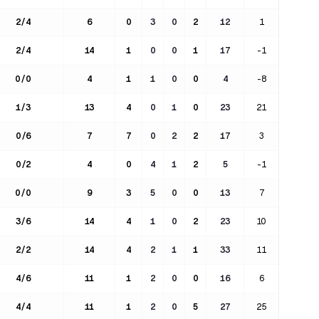
2
/
4
6
0
3
0
2
12
1
2
/
4
14
1
0
0
1
17
-1
0
/
0
4
1
1
0
0
4
-8
1
/
3
13
4
0
1
0
23
21
0
/
6
7
7
0
2
2
17
3
0
/
2
4
0
4
1
2
5
-1
0
/
0
9
3
5
0
0
13
7
3
/
6
14
4
1
0
2
23
10
2
/
2
14
4
2
1
1
33
11
4
/
6
11
1
2
0
0
16
6
4
/
4
11
1
2
0
5
27
25