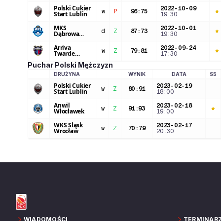
Astoria
Bydgoszcz
Polski Cukier
2022-10-09
w
P
96
:
75
Start Lublin
19:30
MKS
2022-10-01
d
Z
87
:
73
Dąbrowa
19:30
Górnicza
Arriva
2022-09-24
w
Z
79
:
81
Twarde
17:30
Pierniki
Puchar Polski Mężczyzn
Toruń
DRUŻYNA
WYNIK
DATA
S5
LOGO DRUŻYNY
Polski Cukier
2023-02-19
w
Z
80
:
91
Start Lublin
18:00
Anwil
2023-02-18
w
Z
91
:
93
Włocławek
19:00
WKS Śląsk
2023-02-17
w
Z
70
:
79
Wrocław
20:30
WIADOMOŚCI
TERMINAR