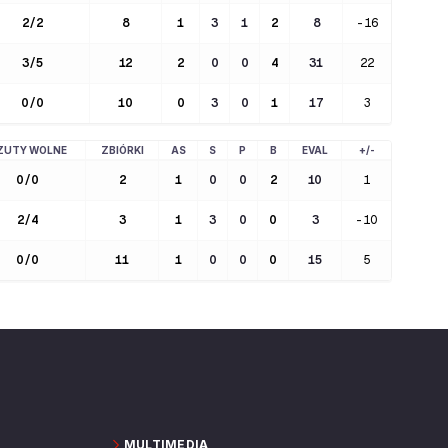
2
/
2
8
1
3
1
2
8
-16
3
/
5
12
2
0
0
4
31
22
0
/
0
10
0
3
0
1
17
3
ZUTY WOLNE
ZBIÓRKI
AS
S
P
B
EVAL
+/-
0
/
0
2
1
0
0
2
10
1
2
/
4
3
1
3
0
0
3
-10
0
/
0
11
1
0
0
0
15
5
MULTIMEDIA