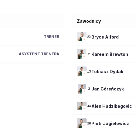
Zawodnicy
Bryce
Alford
TRENER
20
Kareem
Brewton
ASYSTENT TRENERA
2
Tobiasz
Dydak
13
Jan
Góreńczyk
3
Alen
Hadzibegovic
44
Piotr
Jagiełowicz
26