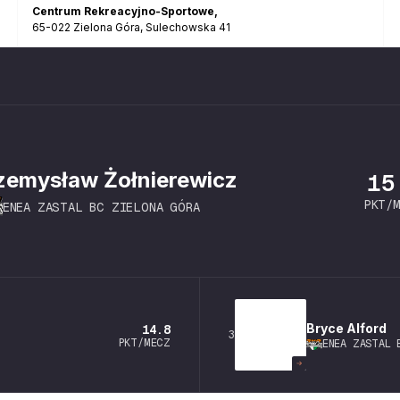
Centrum Rekreacyjno-Sportowe
,
65-022
Zielona Góra
,
Sulechowska 41
zemysław
Żołnierewicz
15
PKT/
ENEA ZASTAL BC ZIELONA GÓRA
Bryce
Alford
14.8
3
PKT/MECZ
ENEA ZASTAL 