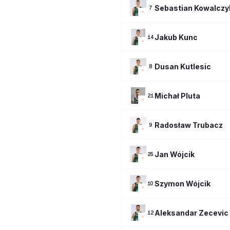
Sebastian
Kowalczy
7
Jakub
Kunc
14
Dusan
Kutlesic
8
Michał
Pluta
21
Radosław
Trubacz
9
Jan
Wójcik
25
Szymon
Wójcik
10
Aleksandar
Zecevic
12