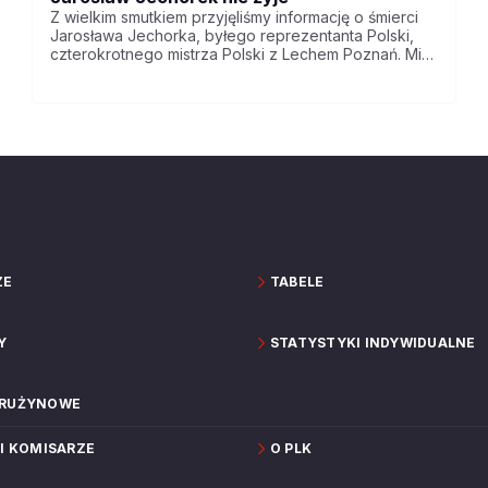
Z wielkim smutkiem przyjęliśmy informację o śmierci
Jarosława Jechorka, byłego reprezentanta Polski,
czterokrotnego mistrza Polski z Lechem Poznań. Miał
65 lat.
ZE
TABELE
Y
STATYSTYKI INDYWIDUALNE
DRUŻYNOWE
 I KOMISARZE
O PLK