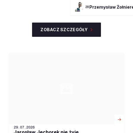
Przemysław
Żołnier
28
ZOBACZ SZCZEGÓŁY
29.07.2026
Jarosław Jechorek nie żyje