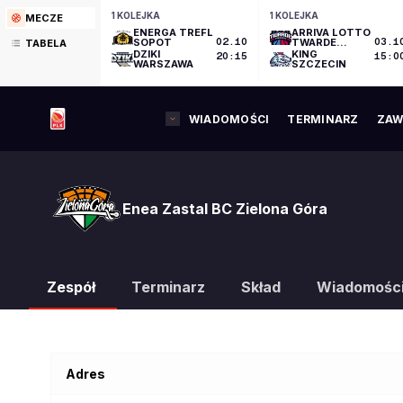
1 KOLEJKA
1 KOLEJKA
MECZE
ENERGA TREFL
ARRIVA LOTTO
SOPOT
02.10
TWARDE
03.1
TABELA
PIERNIKI
DZIKI
KING
20:15
15:0
TORUŃ
WARSZAWA
SZCZECIN
WIADOMOŚCI
TERMINARZ
ZAW
Enea Zastal BC Zielona Góra
Zespół
Terminarz
Skład
Wiadomośc
Adres