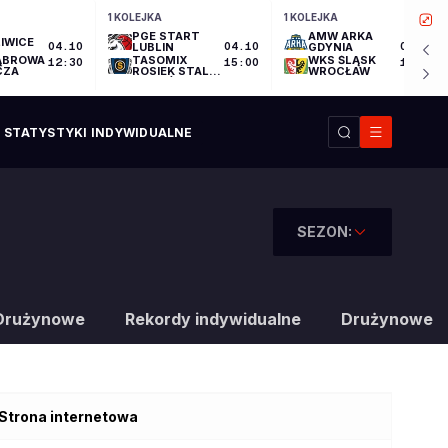
1 KOLEJKA
1 KOLEJKA
PGE START
AMW ARKA
IWICE
04.10
LUBLIN
04.10
GDYNIA
04.10
ĄBROWA
TASOMIX
WKS ŚLĄSK
12:30
15:00
17:30
CZA
ROSIEK STAL
WROCŁAW
OSTRÓW
WIELKOPOLSKI
STATYSTYKI INDYWIDUALNE
SEZON:
Drużynowe
Rekordy indywidualne
Drużynowe
Strona internetowa