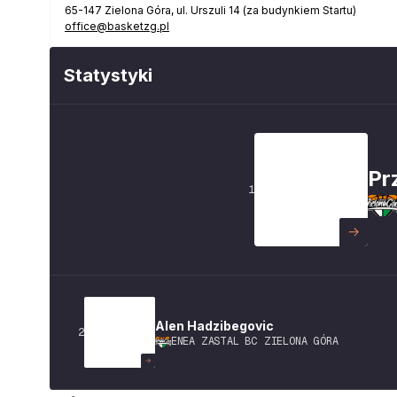
65-147
Zielona Góra
,
ul. Urszuli 14 (za budynkiem Startu)
office@basketzg.pl
Statystyki
Pr
1
Alen
Hadzibegovic
2
ENEA ZASTAL BC ZIELONA GÓRA