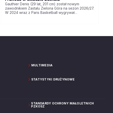
Gauthier Denis (29 lat, 201 cm) został nowym
zawodnikiem Zastalu Zielona Góra na sezon 2026/27.
W 2024 wraz z Paris Basketball wygrywał
Europuchar.
MULTIMEDIA
STATYSTYKI DRUŻYNOWE
STANDARDY OCHRONY MAŁOLETNICH
PZKOSZ