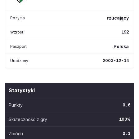
rzucający
Pozycja
192
Wzrost
Polska
Paszport
2003-12-14
Urodzony
Statystyki
Punkty
0.6
Skuteczność z gry
100
%
Zbiórki
0.1