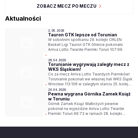
ZOBACZ MECZ PO MECZU
Aktualności
2.05.2026
Tauron GTK lepsze od Torunian
W sobotnim spotkaniu 29. kolejki ORLEN
Basket Ligi Tauron GTK Gliwice pokonało
Arriva Lotto Twarde Pierniki Toruń 107:99.
28.04.2026
Torunianie wygrywają zaległy mecz z
WKS Śląskiem!
Co za mecz Arriva Lotto Twardych Pierników!
Torunianie pokonali we własnej hali WKS Śląsk
Wrocław 113:106 w zaległym starciu 25. kolejki
ORLEN Basket Ligi.
24.04.2026
Pewna wygrana Górnika Zamek Książ
w Toruniu
Górnik Zamek Książ Wałbrzych pewnie
pokonał na wyjeździe Arriva Lotto Twarde
Pierniki Toruń 96:73 w ramach 28. kolejki
ORLEN Basket Ligi.