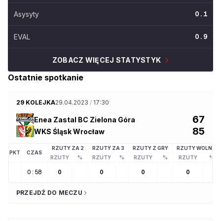
Asysyty
0.1
EVAL
0.9
ZOBACZ WIĘCEJ STATYSTYK
Ostatnie spotkanie
29 KOLEJKA
29.04.2023
/
17:30
67
Enea Zastal BC Zielona Góra
85
WKS Śląsk Wrocław
RZUTY ZA 2
RZUTY ZA 3
RZUTY Z GRY
RZUTY WOLNE
PKT
CZAS
RZUTY
%
RZUTY
%
RZUTY
%
RZUTY
%
0:58
0
0
0
0
PRZEJDŹ DO MECZU