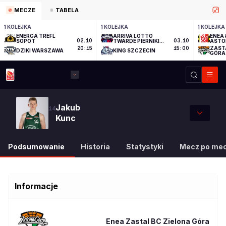
MECZE
TABELA
1 KOLEJKA
1 KOLEJKA
1 KOLEJKA
ENERGA TREFL
ARRIVA LOTTO
ENEA 
SOPOT
02.10
TWARDE PIERNIKI
03.10
ASTO
TORUŃ
ZAST
20:15
15:00
DZIKI WARSZAWA
KING SZCZECIN
GÓRA
Jakub
14
Kunc
Podsumowanie
Historia
Statystyki
Mecz po me
Informacje
Enea Zastal BC Zielona Góra