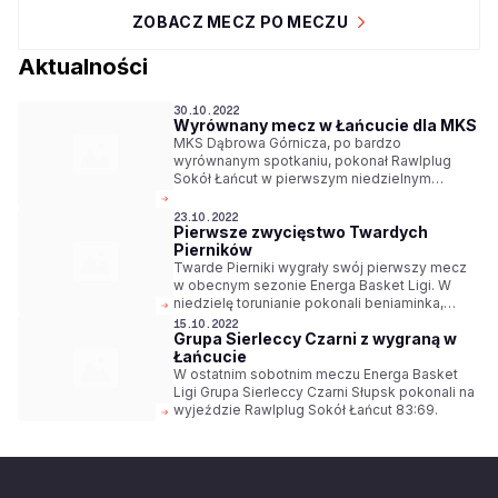
ZOBACZ MECZ PO MECZU
Aktualności
30.10.2022
Wyrównany mecz w Łańcucie dla MKS
MKS Dąbrowa Górnicza, po bardzo
wyrównanym spotkaniu, pokonał Rawlplug
Sokół Łańcut w pierwszym niedzielnym
spotkaniu Energa Basket Ligi.
23.10.2022
Pierwsze zwycięstwo Twardych
Pierników
Twarde Pierniki wygrały swój pierwszy mecz
w obecnym sezonie Energa Basket Ligi. W
niedzielę torunianie pokonali beniaminka,
Rawlplug Sokół Łańcut 72:60.
15.10.2022
Grupa Sierleccy Czarni z wygraną w
Łańcucie
W ostatnim sobotnim meczu Energa Basket
Ligi Grupa Sierleccy Czarni Słupsk pokonali na
wyjeździe Rawlplug Sokół Łańcut 83:69.