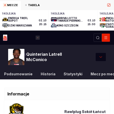
MECZE
TABELA
1 KOLEJKA
1 KOLEJKA
1 KOLEJKA
ENERGA TREFL
ARRIVA LOTTO
ENEA 
SOPOT
02.10
TWARDE PIERNIKI
03.10
ASTO
TORUŃ
ZAST
20:15
15:00
DZIKI WARSZAWA
KING SZCZECIN
GÓRA
Quinterian Latrell
5
McConico
Podsumowanie
Historia
Statystyki
Mecz po me
Informacje
Rawlplug Sokół Łańcut