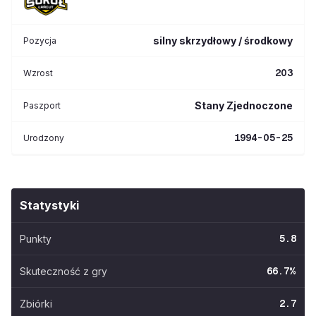
silny skrzydłowy / środkowy
Pozycja
203
Wzrost
Stany Zjednoczone
Paszport
1994-05-25
Urodzony
Statystyki
Punkty
5.8
Skuteczność z gry
66.7
%
Zbiórki
2.7