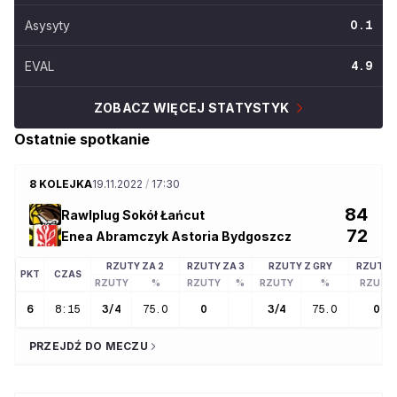
Asysyty
0.1
EVAL
4.9
ZOBACZ WIĘCEJ STATYSTYK
Ostatnie spotkanie
8 KOLEJKA
19.11.2022
/
17:30
84
Rawlplug Sokół Łańcut
72
Enea Abramczyk Astoria Bydgoszcz
RZUTY ZA 2
RZUTY ZA 3
RZUTY Z GRY
RZUTY 
PKT
CZAS
RZUTY
%
RZUTY
%
RZUTY
%
RZUTY
6
8:15
3
/
4
75.0
0
3
/
4
75.0
0
PRZEJDŹ DO MECZU