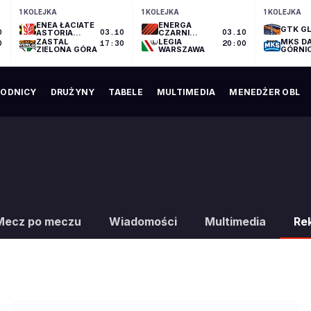
1 KOLEJKA
1 KOLEJKA
1 KOLEJKA
ENEA ŁACIATE
ENERGA
GTK GL
0
ASTORIA
03.10
CZARNI
03.10
BYDGOSZCZ
SŁUPSK
ZASTAL
LEGIA
MKS D
0
17:30
20:00
ZIELONA GÓRA
WARSZAWA
GÓRNI
ODNICY
DRUŻYNY
TABELE
MULTIMEDIA
MENEDŻER OBL
Mecz po meczu
Wiadomości
Multimedia
Re