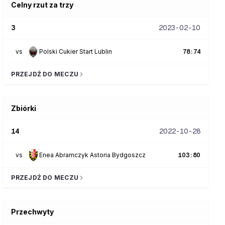
Celny rzut za trzy
3
2023-02-10
vs
Polski Cukier Start Lublin
78
:
74
PRZEJDŹ DO MECZU
Zbiórki
14
2022-10-28
vs
Enea Abramczyk Astoria Bydgoszcz
103
:
80
PRZEJDŹ DO MECZU
Przechwyty