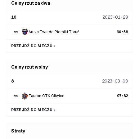
Celny rzut za dwa
10
2023-01-29
vs
Arriva Twarde Pierniki Toruń
90
:
58
PRZEJDŹ DO MECZU
Celny rzut wolny
8
2023-03-09
vs
Tauron GTK Gliwice
97
:
82
PRZEJDŹ DO MECZU
Straty