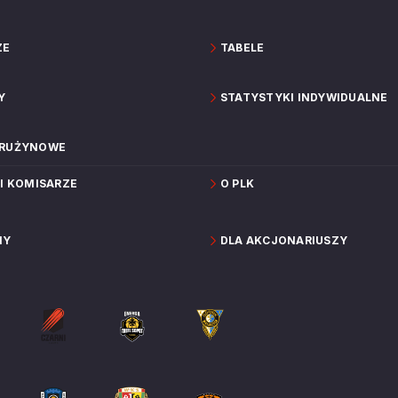
ZE
TABELE
Y
STATYSTYKI INDYWIDUALNE
DRUŻYNOWE
 I KOMISARZE
O PLK
NY
DLA AKCJONARIUSZY