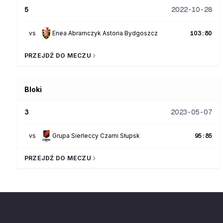
5
2022-10-28
vs
Enea Abramczyk Astoria Bydgoszcz
103
:
80
PRZEJDŹ DO MECZU
Bloki
3
2023-05-07
vs
Grupa Sierleccy Czarni Słupsk
95
:
85
PRZEJDŹ DO MECZU