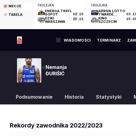
1 KOLEJKA
1 KOLEJKA
MECZE
ENERGA TREFL
ARRIVA LOTTO
SOPOT
02.10
TWARDE
03.1
TABELA
PIERNIKI
DZIKI
KING
20:15
15:0
TORUŃ
WARSZAWA
SZCZECIN
WIADOMOŚCI
TERMINARZ
ZAW
Nemanja
42
ĐURIŠIĆ
Podsumowanie
Historia
Statystyki
Rekordy zawodnika
2022/2023