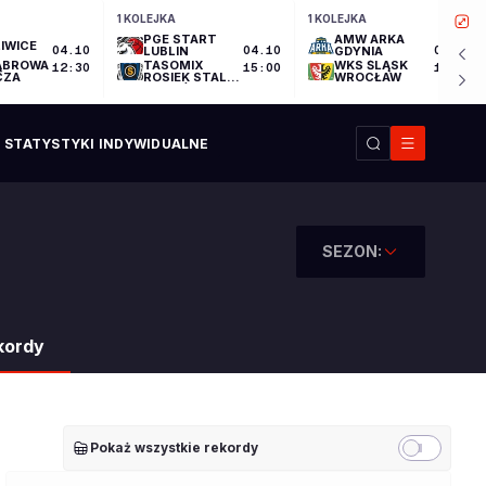
1 KOLEJKA
1 KOLEJKA
PGE START
AMW ARKA
IWICE
04.10
LUBLIN
04.10
GDYNIA
04.10
ĄBROWA
TASOMIX
WKS ŚLĄSK
12:30
15:00
17:30
CZA
ROSIEK STAL
WROCŁAW
OSTRÓW
WIELKOPOLSKI
STATYSTYKI INDYWIDUALNE
SEZON:
kordy
Pokaż wszystkie rekordy