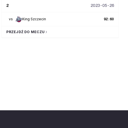
2
2023-05-26
vs
King Szczecin
92
:
60
PRZEJDŹ DO MECZU