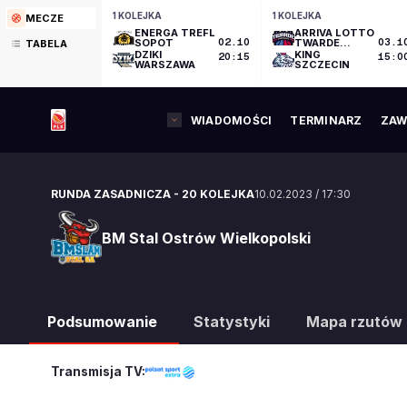
1 KOLEJKA
1 KOLEJKA
MECZE
ENERGA TREFL
ARRIVA LOTTO
SOPOT
02.10
TWARDE
03.1
TABELA
PIERNIKI
DZIKI
KING
20:15
15:0
TORUŃ
WARSZAWA
SZCZECIN
WIADOMOŚCI
TERMINARZ
ZAW
RUNDA ZASADNICZA
-
20 KOLEJKA
10.02.2023
/
17:30
BM Stal Ostrów Wielkopolski
BM Stal Ostrów Wielkopolski
Podsumowanie
Statystyki
Mapa rzutów
Transmisja TV: