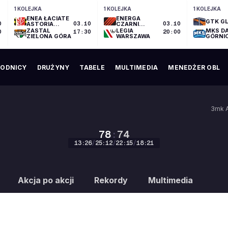
1 KOLEJKA
1 KOLEJKA
1 KOLEJKA
ENEA ŁACIATE
ENERGA
GTK GL
0
ASTORIA
03.10
CZARNI
03.10
BYDGOSZCZ
SŁUPSK
ZASTAL
LEGIA
MKS D
0
17:30
20:00
ZIELONA GÓRA
WARSZAWA
GÓRNI
ODNICY
DRUŻYNY
TABELE
MULTIMEDIA
MENEDŻER OBL
3mk A
78
:
74
13
:
26
/
25
:
12
/
22
:
15
/
18
:
21
78
:
74
Akcja po akcji
Rekordy
Multimedia