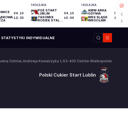
1 KOLEJKA
1 KOLEJKA
PGE START
AMW ARKA
IWICE
04.10
LUBLIN
04.10
GDYNIA
04.10
ĄBROWA
TASOMIX
WKS ŚLĄSK
12:30
15:00
17:30
CZA
ROSIEK STAL
WROCŁAW
OSTRÓW
WIELKOPOLSKI
STATYSTYKI INDYWIDUALNE
rena Ostrów
,
Andrzeja Kowalczyka 1
,
63-400
Ostrów Wielkopolski
Polski Cukier Start Lublin
Polski Cukier Start Lublin