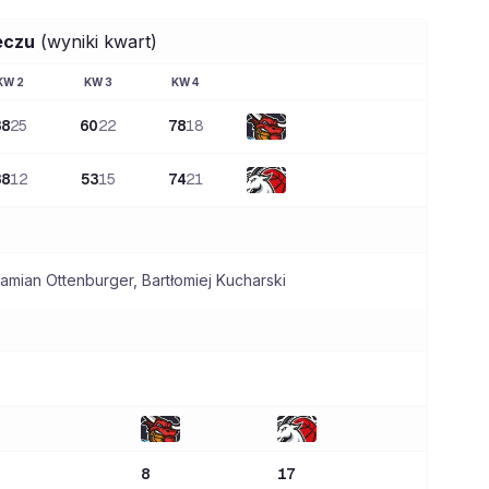
eczu
(wyniki kwart)
KW
2
KW
3
KW
4
38
25
60
22
78
18
38
12
53
15
74
21
amian Ottenburger
,
Bartłomiej Kucharski
8
17