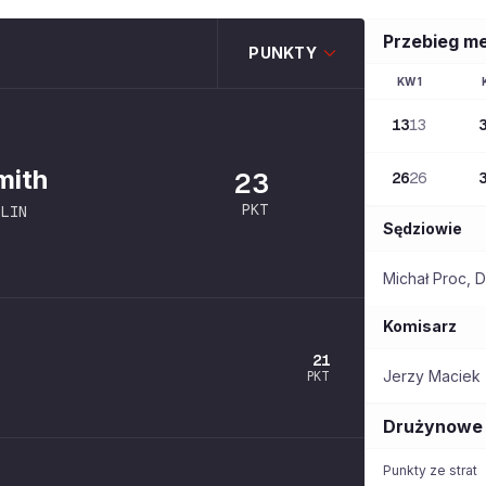
Przebieg m
PUNKTY
KW
1
13
13
mith
23
26
26
PKT
LIN
Sędziowie
Michał Proc
,
D
Komisarz
21
Jerzy Maciek
PKT
Drużynowe
Punkty ze strat