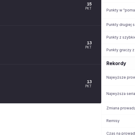
15
PKT
Punkty w "pom
Punkty drugiej 
Punkty z szybki
13
PKT
Punkty graczy z
Rekordy
Najwyższe pro
13
PKT
Najwyższa seri
Zmiana prowad
Remisy
Czas na prowad