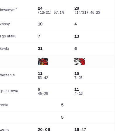
24
28
alowanym"
(12/21) 57.1%
(14/31) 45.2%
szansy
10
4
ego ataku
7
13
 ławki
31
6
11
16
wadzenie
53-42
7-23
9
11
a punktowa
45-38
4-16
zenia
5
5
zeniu
20:06
16:47