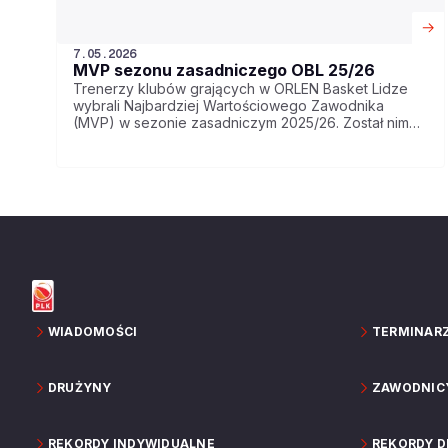
7.05.2026
MVP sezonu zasadniczego OBL 25/26
Trenerzy klubów grających w ORLEN Basket Lidze
wybrali Najbardziej Wartościowego Zawodnika
(MVP) w sezonie zasadniczym 2025/26. Został nim
Andrzej Pluta z Legii Warszawa.
WIADOMOŚCI
TERMINAR
DRUŻYNY
ZAWODNIC
REKORDY INDYWIDUALNE
REKORDY 