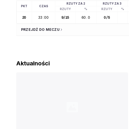
RZUTY ZA 2
RZUTY ZA 3
PKT
CZAS
RZUTY
%
RZUTY
%
20
33:00
9
/
15
60.0
0
/
5
PRZEJDŹ DO MECZU
Aktualności