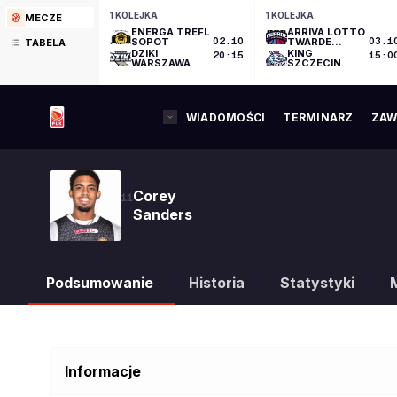
1 KOLEJKA
1 KOLEJKA
MECZE
ENERGA TREFL
ARRIVA LOTTO
SOPOT
02.10
TWARDE
03.1
TABELA
PIERNIKI
DZIKI
KING
20:15
15:0
TORUŃ
WARSZAWA
SZCZECIN
WIADOMOŚCI
TERMINARZ
ZAW
Corey
11
Sanders
Podsumowanie
Historia
Statystyki
Informacje