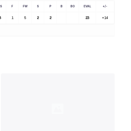
S
F
FW
S
P
B
BO
EVAL
+/-
8
1
5
2
2
23
+14