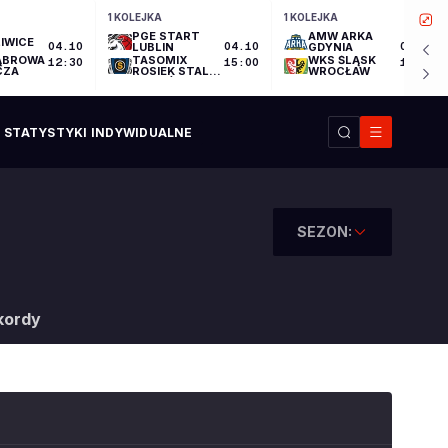
1 KOLEJKA
1 KOLEJKA
PGE START
AMW ARKA
IWICE
04.10
LUBLIN
04.10
GDYNIA
04.10
ĄBROWA
TASOMIX
WKS ŚLĄSK
12:30
15:00
17:30
CZA
ROSIEK STAL
WROCŁAW
OSTRÓW
WIELKOPOLSKI
STATYSTYKI INDYWIDUALNE
SEZON:
kordy