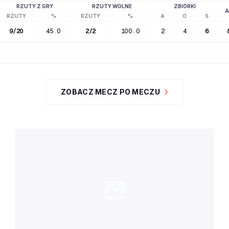
RZUTY Z GRY
RZUTY WOLNE
ZBIÓRKI
A
RZUTY
%
RZUTY
%
A
O
S
9
/
20
45.0
2
/
2
100.0
2
4
6
ZOBACZ MECZ PO MECZU