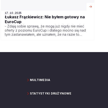
17.10.2025
Łukasz Frąckiewicz: Nie byłem gotowy na
EuroCup
- Zdaję sobie sprawę, że mogę już nigdy nie mieć
oferty z poziomu EuroCup i dlatego mocno się nad
tym zastanawiałem, ale uznałem, że na razie to
jeszcze nie jest ten moment. Zawsze miałem taki
pomysł na siebie, by wspinać się po kolei na tej
drabinie, a nie robić wielkie skoki - mówi Łukasz
Frąckiewicz, zawodnik Dzików Warszawa.
MULTIMEDIA
STATYSTYKI DRUŻYNOWE