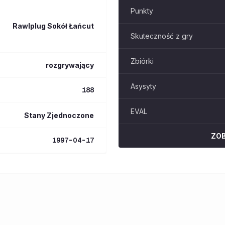
Punkty
Rawlplug Sokół Łańcut
Skuteczność z gry
Zbiórki
rozgrywający
Asysyty
188
EVAL
Stany Zjednoczone
ZO
1997-04-17