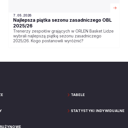
7.05.2026
Najlepsza piątka sezonu zasadniczego OBL
2025/26
Trenerzy zespołów grających w ORLEN Basket Lidze
wybrali najlepszą piątkę sezonu zasadniczego
2025/26. Kogo postanowili wyróżnić?
ZE
TABELE
Y
STATYSTYKI INDYWIDUALNE
DRUŻYNOWE