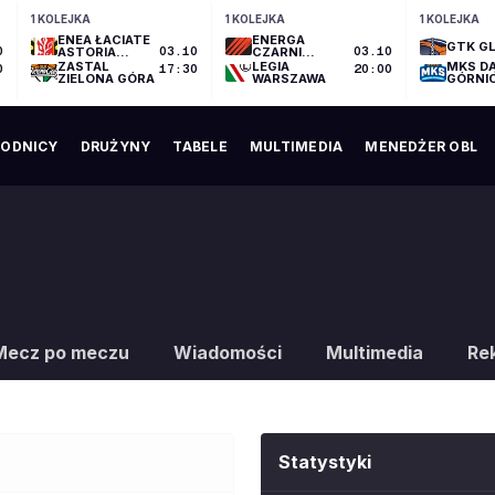
1 KOLEJKA
1 KOLEJKA
1 KOLEJKA
ENEA ŁACIATE
ENERGA
GTK GL
0
ASTORIA
03.10
CZARNI
03.10
BYDGOSZCZ
SŁUPSK
ZASTAL
LEGIA
MKS D
0
17:30
20:00
ZIELONA GÓRA
WARSZAWA
GÓRNI
ODNICY
DRUŻYNY
TABELE
MULTIMEDIA
MENEDŻER OBL
Mecz po meczu
Wiadomości
Multimedia
Re
Statystyki