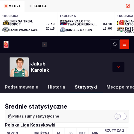
MECZE
TABELA
1 KOLEJKA
1 KOLEJKA
1 KOLEJKA
ENERGA TREFL
ARRIVA LOTTO
ENEA 
SOPOT
02.10
TWARDE PIERNIKI
03.10
ASTO
TORUŃ
ZAST
20:15
15:00
DZIKI WARSZAWA
KING SZCZECIN
GÓRA
Jakub
3
Karolak
Podsumowanie
Historia
Statystyki
Mecz po me
Średnie statystyczne
Pokaż sumy statystyczne
Polska Liga Koszykówki
RZUTY ZA 2
RZ
SEZON
DRUŻYNA
M
S5
PKT
MIN