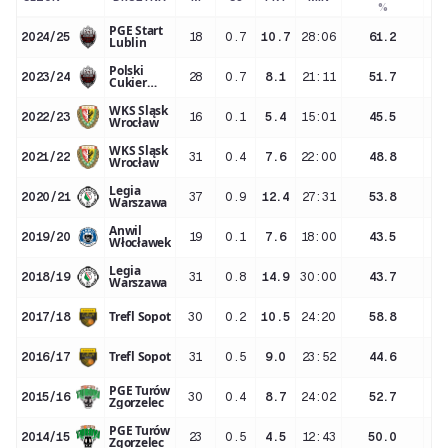
%
PGE Start
2024/25
18
0.7
10.7
28:06
61.2
Lublin
Polski
2023/24
28
0.7
8.1
21:11
51.7
Cukier
Start
Lublin
WKS Śląsk
2022/23
16
0.1
5.4
15:01
45.5
Wrocław
WKS Śląsk
2021/22
31
0.4
7.6
22:00
48.8
Wrocław
Legia
2020/21
37
0.9
12.4
27:31
53.8
Warszawa
Anwil
2019/20
19
0.1
7.6
18:00
43.5
Włocławek
Legia
2018/19
31
0.8
14.9
30:00
43.7
Warszawa
Trefl Sopot
2017/18
30
0.2
10.5
24:20
58.8
Trefl Sopot
2016/17
31
0.5
9.0
23:52
44.6
PGE Turów
2015/16
30
0.4
8.7
24:02
52.7
Zgorzelec
PGE Turów
2014/15
23
0.5
4.5
12:43
50.0
Zgorzelec