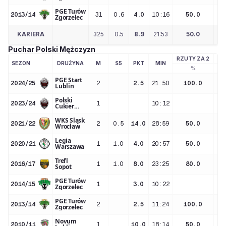
PGE Turów
2013/14
31
0.6
4.0
10:16
50.0
Zgorzelec
KARIERA
325
0.5
8.9
21:53
50.0
Puchar Polski Mężczyzn
RZUTY ZA 2
RZ
SEZON
DRUŻYNA
M
S5
PKT
MIN
%
PGE Start
2024/25
2
2.5
21:50
100.0
Lublin
Polski
2023/24
1
10:12
Cukier
Start
Lublin
WKS Śląsk
2021/22
2
0.5
14.0
28:59
50.0
Wrocław
Legia
2020/21
1
1.0
4.0
20:57
50.0
Warszawa
Trefl
2016/17
1
1.0
8.0
23:25
80.0
Sopot
PGE Turów
2014/15
1
3.0
10:22
Zgorzelec
PGE Turów
2013/14
2
2.5
11:24
100.0
Zgorzelec
Novum
2010/11
1
10.0
18:14
50.0