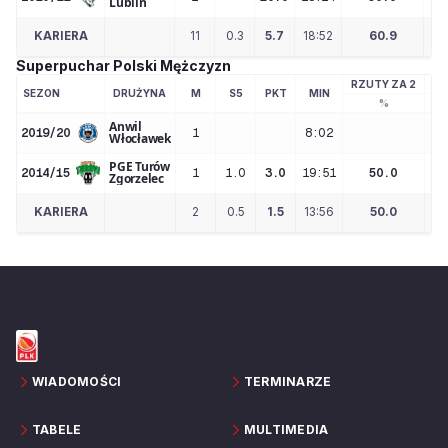
Lublin
KARIERA
11
0.3
5.7
18:52
60.9
Superpuchar Polski Mężczyzn
RZUTY ZA 2
RZ
SEZON
DRUŻYNA
M
S5
PKT
MIN
%
Anwil
2019/20
1
8:02
Włocławek
PGE Turów
2014/15
1
1.0
3.0
19:51
50.0
Zgorzelec
KARIERA
2
0.5
1.5
13:56
50.0
WIADOMOŚCI
TERMINARZE
TABELE
MULTIMEDIA