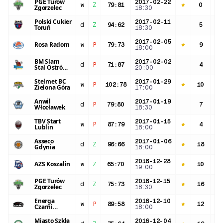
PGE Turów
2017-02-22
w
Z
79
:
81
0
28
Zgorzelec
18:30
Polski Cukier
2017-02-11
d
Z
94
:
62
5
19
Toruń
18:30
2017-02-05
Rosa Radom
w
P
79
:
73
9
24
18:00
BM Slam
2017-02-02
d
P
71
:
87
4
18
Stal Ostrów
20:00
Wielkopolski
Stelmet BC
2017-01-29
w
P
102
:
78
10
22
Zielona Góra
17:00
Anwil
2017-01-19
d
P
79
:
80
7
28
Włocławek
18:30
TBV Start
2017-01-15
w
P
87
:
79
4
25
Lublin
18:00
Asseco
2017-01-06
d
Z
96
:
66
18
33
Gdynia
18:00
2016-12-28
AZS Koszalin
w
Z
65
:
70
10
32
19:00
PGE Turów
2016-12-15
d
Z
75
:
73
16
30
Zgorzelec
18:30
Energa
2016-12-10
w
P
89
:
58
12
34
Czarni
18:00
Słupsk
Miasto Szkła
2016-12-04