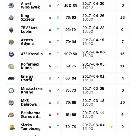
Anwil
2017-04-30
w
P
102
:
89
8
19
Włocławek
12:40
King
2017-04-26
w
Z
76
:
93
18
24
Szczecin
18:00
TBV Start
2017-04-22
d
Z
92
:
70
0
12
Lublin
18:00
Asseco
2017-04-15
w
Z
79
:
94
7
21
Gdynia
18:00
2017-04-08
AZS Koszalin
d
Z
107
:
80
15
22
18:00
Polfarmex
2017-04-05
w
Z
59
:
75
11
22
Kutno
18:00
Energa
2017-04-01
d
P
80
:
84
4
26
Czarni
18:00
Słupsk
Miasto Szkła
2017-03-25
w
P
75
:
73
6
17
Krosno
18:00
MKS
2017-03-18
d
Z
79
:
68
19
24
Dąbrowa
16:00
Górnicza
Polpharma
2017-03-11
d
P
85
:
88
5
18
Starogard
18:00
Gdański
Siarka
2017-03-04
w
Z
70
:
79
2
11
Tarnobrzeg
18:00