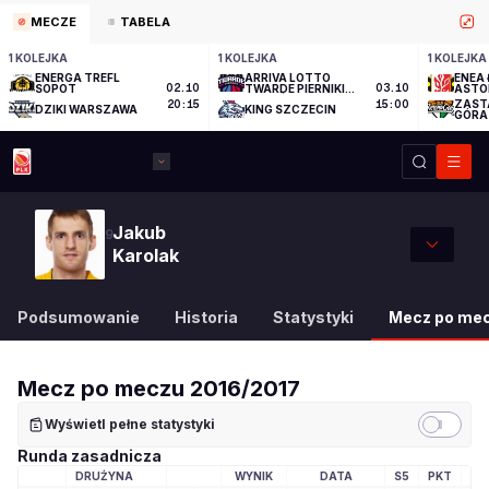
MECZE
TABELA
1 KOLEJKA
1 KOLEJKA
1 KOLEJKA
ENERGA TREFL
ARRIVA LOTTO
ENEA 
SOPOT
02.10
TWARDE PIERNIKI
03.10
ASTO
TORUŃ
ZAST
20:15
15:00
DZIKI WARSZAWA
KING SZCZECIN
GÓRA
Jakub
9
Karolak
Podsumowanie
Historia
Statystyki
Mecz po me
Mecz po meczu
2016/2017
Wyświetl pełne statystyki
Runda zasadnicza
DRUŻYNA
WYNIK
DATA
S5
PKT
M
LOGO DRUŻYNY