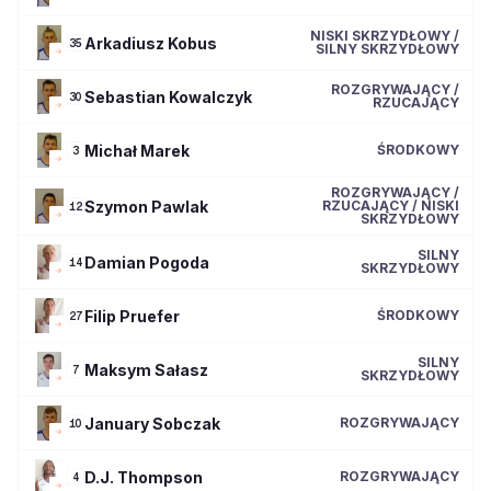
NISKI SKRZYDŁOWY /
Arkadiusz
Kobus
35
SILNY SKRZYDŁOWY
ROZGRYWAJĄCY /
Sebastian
Kowalczyk
30
RZUCAJĄCY
Michał
Marek
ŚRODKOWY
3
ROZGRYWAJĄCY /
Szymon
Pawlak
RZUCAJĄCY / NISKI
12
SKRZYDŁOWY
SILNY
Damian
Pogoda
14
SKRZYDŁOWY
Filip
Pruefer
ŚRODKOWY
27
SILNY
Maksym
Sałasz
7
SKRZYDŁOWY
January
Sobczak
ROZGRYWAJĄCY
10
D.J.
Thompson
ROZGRYWAJĄCY
4