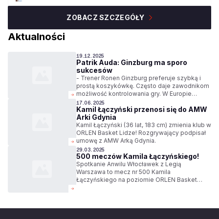
ZOBACZ SZCZEGÓŁY
Aktualności
19.12.2025
Patrik Auda: Ginzburg ma sporo
sukcesów
- Trener Ronen Ginzburg preferuje szybką i
prostą koszykówkę. Często daje zawodnikom
możliwość kontrolowania gry. W Europie
prowadził kilka drużyn, które odnosiły duże
17.06.2025
Kamil Łączyński przenosi się do AMW
sukcesy. Ma ogromne doświadczenie - mówi
Arki Gdynia
Patrik Auda, były gracz klubów ORLEN Basket
Ligi.
Kamil Łączyński (36 lat, 183 cm) zmienia klub w
ORLEN Basket Lidze! Rozgrywający podpisał
umowę z AMW Arką Gdynia.
29.03.2025
500 meczów Kamila Łączyńskiego!
Spotkanie Anwilu Włocławek z Legią
Warszawa to mecz nr 500 Kamila
Łączyńskiego na poziomie ORLEN Basket
Ligi!