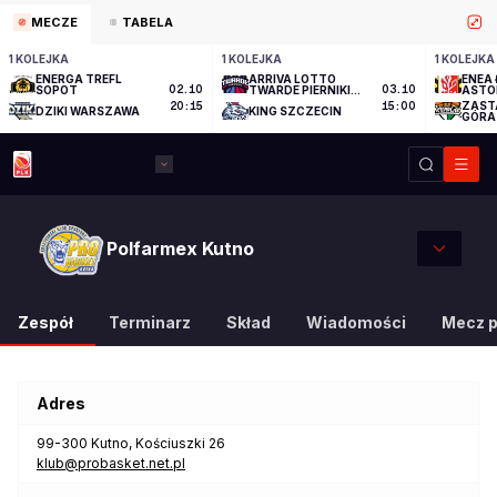
MECZE
TABELA
1 KOLEJKA
1 KOLEJKA
1 KOLEJKA
ENERGA TREFL
ARRIVA LOTTO
ENEA 
SOPOT
02.10
TWARDE PIERNIKI
03.10
ASTO
TORUŃ
ZAST
20:15
15:00
DZIKI WARSZAWA
KING SZCZECIN
GÓRA
Polfarmex Kutno
Zespół
Terminarz
Skład
Wiadomości
Mecz 
Adres
99-300
Kutno
,
Kościuszki 26
klub@probasket.net.pl