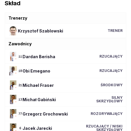
Skład
Trenerzy
Krzysztof
Szablowski
TRENER
Zawodnicy
Dardan
Berisha
RZUCAJĄCY
11
Obi
Emegano
RZUCAJĄCY
18
Michael
Fraser
ŚRODKOWY
21
SILNY
Michał
Gabiński
13
SKRZYDŁOWY
Grzegorz
Grochowski
ROZGRYWAJĄCY
77
RZUCAJĄCY / NISKI
Jacek
Jarecki
6
SKRZYDŁOWY