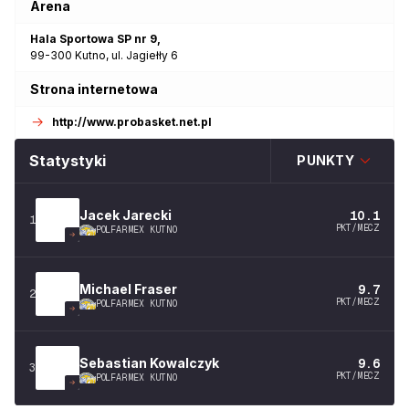
Arena
Hala Sportowa SP nr 9
,
99-300
Kutno
,
ul. Jagiełły 6
Strona internetowa
http://www.probasket.net.pl
Statystyki
PUNKTY
Jacek
Jarecki
10.1
1
PKT/MECZ
POLFARMEX KUTNO
Michael
Fraser
9.7
2
PKT/MECZ
POLFARMEX KUTNO
Sebastian
Kowalczyk
9.6
3
PKT/MECZ
POLFARMEX KUTNO