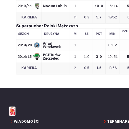
Novum Lublin
2010/11
1
10.0
18:14
KARIERA
11
0.3
5.7
18:52
Superpuchar Polski Mężczyzn
RZU
SEZON
DRUŻYNA
M
S5
PKT
MIN
Anwil
2019/20
1
8:02
Włocławek
PGE Turów
2014/15
1
1.0
3.0
19:51
Zgorzelec
KARIERA
2
0.5
1.5
13:56
WIADOMOŚCI
TERMINAR