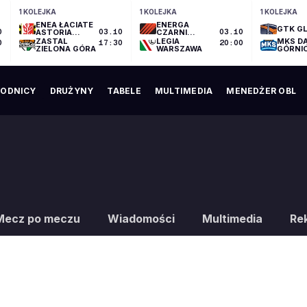
1 KOLEJKA
1 KOLEJKA
1 KOLEJKA
ENEA ŁACIATE
ENERGA
GTK GL
0
ASTORIA
03.10
CZARNI
03.10
BYDGOSZCZ
SŁUPSK
ZASTAL
LEGIA
MKS D
0
17:30
20:00
ZIELONA GÓRA
WARSZAWA
GÓRNI
ODNICY
DRUŻYNY
TABELE
MULTIMEDIA
MENEDŻER OBL
Mecz po meczu
Wiadomości
Multimedia
Re