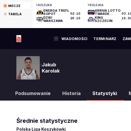
1 KOLEJKA
1 KOLEJKA
MECZE
ENERGA TREFL
ARRIVA LOTTO
SOPOT
02.10
TWARDE
03.1
TABELA
PIERNIKI
DZIKI
KING
20:15
15:0
TORUŃ
WARSZAWA
SZCZECIN
WIADOMOŚCI
TERMINARZ
ZAW
Jakub
3
Karolak
Podsumowanie
Historia
Statystyki
Średnie statystyczne
Polska Liga Koszykówki