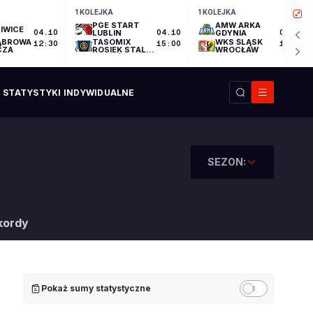
1 KOLEJKA
1 KOLEJKA
PGE START
AMW ARKA
IWICE
04.10
LUBLIN
04.10
GDYNIA
04.10
ĄBROWA
TASOMIX
WKS ŚLĄSK
12:30
15:00
17:30
CZA
ROSIEK STAL
WROCŁAW
OSTRÓW
WIELKOPOLSKI
STATYSTYKI INDYWIDUALNE
SEZON:
kordy
Pokaż sumy statystyczne