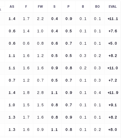
AS
F
FW
S
P
B
BO
EVAL
A
1.4
1.7
2.2
0.4
0.9
0.1
0.1
+11.1
0.6
1.4
1.0
0.4
0.5
0.1
0.1
+7.6
0.6
0.6
0.8
0.6
0.7
0.1
0.1
+5.0
1.1
1.6
1.2
0.5
0.5
0.3
0.2
+8.2
1.1
1.6
1.6
0.9
0.8
0.2
0.3
+11.0
0.7
1.2
0.7
0.5
0.7
0.1
0.3
+7.2
1.4
1.8
2.8
1.1
0.9
0.1
0.4
+11.9
1.0
1.5
1.5
0.8
0.7
0.1
0.1
+9.1
1.3
1.7
1.6
0.8
0.9
0.1
0.1
+8.2
1.3
1.6
0.9
1.1
0.8
0.1
0.2
+8.0