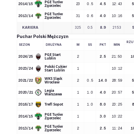
PGE Turów
2014/15
23
0.5
4.5
12:43
Zgorzelec
PGE Turów
2013/14
31
0.6
4.0
10:16
Zgorzelec
KARIERA
325
0.5
8.9
21:53
Puchar Polski Mężczyzn
RZU
SEZON
DRUŻYNA
M
S5
PKT
MIN
PGE Start
2024/25
2
2.5
21:50
1
Lublin
Polski Cukier
2023/24
1
10:12
Start Lublin
WKS Śląsk
2021/22
2
0.5
14.0
28:59
Wrocław
Legia
2020/21
1
1.0
4.0
20:57
Warszawa
Trefl Sopot
2016/17
1
1.0
8.0
23:25
PGE Turów
2014/15
1
3.0
10:22
Zgorzelec
PGE Turów
2013/14
2
2.5
11:24
1
Zgorzelec