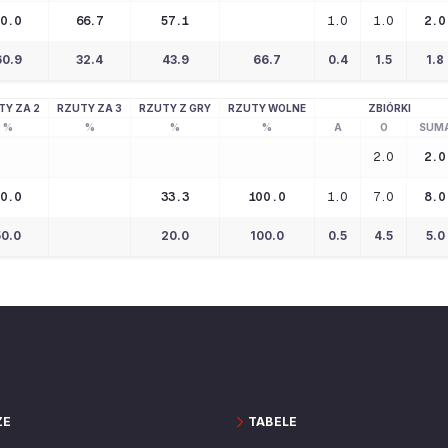
50.0
66.7
57.1
1.0
1.0
2.0
60.9
32.4
43.9
66.7
0.4
1.5
1.8
TY ZA 2
RZUTY ZA 3
RZUTY Z GRY
RZUTY WOLNE
ZBIÓRKI
%
%
%
%
A
O
SUM
2.0
2.0
50.0
33.3
100.0
1.0
7.0
8.0
50.0
20.0
100.0
0.5
4.5
5.0
ZE
TABELE