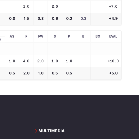
1.0
2.0
+7.0
0.8
1.5
0.8
0.9
0.2
0.3
+
4.9
AS
F
FW
S
P
B
BO
EVAL
A
1.0
4.0
2.0
1.0
1.0
+10.0
0.5
2.0
1.0
0.5
0.5
+
5.0
MULTIMEDIA