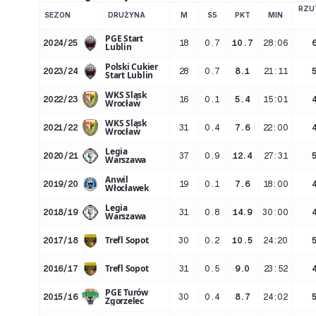
RZU
SEZON
DRUŻYNA
M
S5
PKT
MIN
PGE Start
2024/25
18
0.7
10.7
28:06
Lublin
Polski Cukier
2023/24
28
0.7
8.1
21:11
Start Lublin
WKS Śląsk
2022/23
16
0.1
5.4
15:01
Wrocław
WKS Śląsk
2021/22
31
0.4
7.6
22:00
Wrocław
Legia
2020/21
37
0.9
12.4
27:31
Warszawa
Anwil
2019/20
19
0.1
7.6
18:00
Włocławek
Legia
2018/19
31
0.8
14.9
30:00
Warszawa
Trefl Sopot
2017/18
30
0.2
10.5
24:20
Trefl Sopot
2016/17
31
0.5
9.0
23:52
PGE Turów
2015/16
30
0.4
8.7
24:02
Zgorzelec