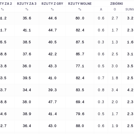
TY ZA 2
RZUTY ZA 3
RZUTY Z GRY
RZUTY WOLNE
ZBIÓRKI
%
%
%
%
A
O
SUM
61.2
35.6
44.6
80.0
0.6
2.7
3.2
51.7
41.1
44.7
82.4
0.6
1.7
2.3
45.5
38.5
40.5
87.5
0.3
1.3
1.6
48.8
37.6
42.2
85.7
0.6
2.5
3.1
53.8
36.0
43.3
77.1
0.5
3.0
3.5
43.5
39.5
41.0
82.4
0.7
1.8
2.5
43.7
34.4
39.3
83.5
0.8
3.4
4.2
58.8
38.0
47.7
69.4
0.3
2.0
2.3
44.6
38.9
41.4
79.6
0.5
1.7
2.3
52.7
36.4
43.0
88.0
0.6
1.9
2.5