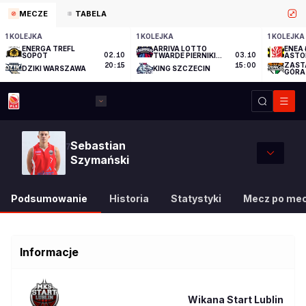
MECZE
TABELA
1 KOLEJKA
1 KOLEJKA
1 KOLEJKA
ENERGA TREFL
ARRIVA LOTTO
ENEA 
SOPOT
02.10
TWARDE PIERNIKI
03.10
ASTO
TORUŃ
ZAST
20:15
15:00
DZIKI WARSZAWA
KING SZCZECIN
GÓRA
Sebastian
7
Szymański
Podsumowanie
Historia
Statystyki
Mecz po me
Informacje
Wikana Start Lublin