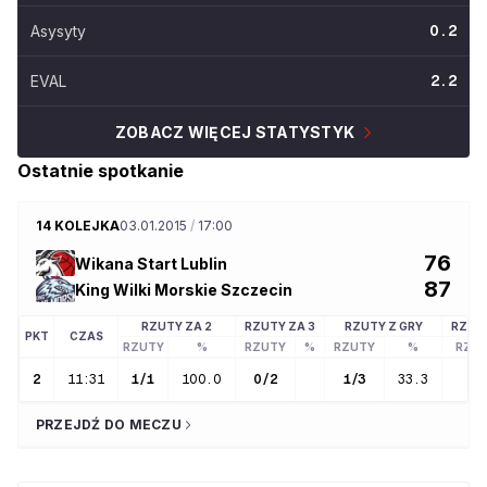
Asysyty
0.2
EVAL
2.2
ZOBACZ WIĘCEJ STATYSTYK
Ostatnie spotkanie
14 KOLEJKA
03.01.2015
/
17:00
76
Wikana Start Lublin
87
King Wilki Morskie Szczecin
RZUTY ZA 2
RZUTY ZA 3
RZUTY Z GRY
RZUT
PKT
CZAS
RZUTY
%
RZUTY
%
RZUTY
%
RZU
2
11:31
1
/
1
100.0
0
/
2
1
/
3
33.3
0
PRZEJDŹ DO MECZU