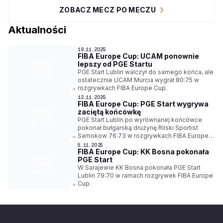
ZOBACZ MECZ PO MECZU
Aktualności
19.11.2025
FIBA Europe Cup: UCAM ponownie
lepszy od PGE Startu
PGE Start Lublin walczył do samego końca, ale
ostatecznie UCAM Murcia wygrał 80:75 w
rozgrywkach FIBA Europe Cup.
12.11.2025
FIBA Europe Cup: PGE Start wygrywa
zaciętą końcówkę
PGE Start Lublin po wyrównanej końcówce
pokonał bułgarską drużynę Rilski Sportist
Samokow 76:73 w rozgrywkach FIBA Europe
Cup.
5.11.2025
FIBA Europe Cup: KK Bosna pokonała
PGE Start
W Sarajewie KK Bosna pokonała PGE Start
Lublin 79:70 w ramach rozgrywek FIBA Europe
Cup.