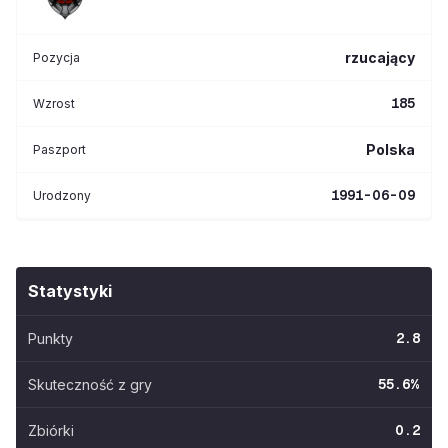
rzucający
Pozycja
185
Wzrost
Polska
Paszport
1991-06-09
Urodzony
Statystyki
Punkty
2.8
Skuteczność z gry
55.6
%
Zbiórki
0.2