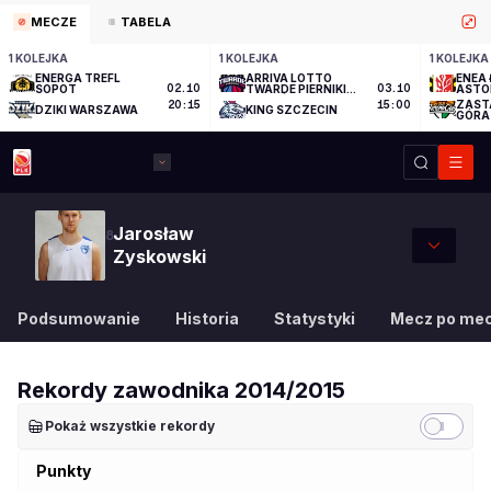
MECZE
TABELA
1 KOLEJKA
1 KOLEJKA
1 KOLEJKA
ENERGA TREFL
ARRIVA LOTTO
ENEA 
SOPOT
02.10
TWARDE PIERNIKI
03.10
ASTO
TORUŃ
ZAST
20:15
15:00
DZIKI WARSZAWA
KING SZCZECIN
GÓRA
Jarosław
8
Zyskowski
Podsumowanie
Historia
Statystyki
Mecz po me
Rekordy zawodnika
2014/2015
Pokaż wszystkie rekordy
Punkty