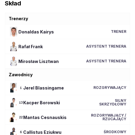
Skład
Trenerzy
Donaldas
Kairys
TRENER
Rafał
Frank
ASYSTENT TRENERA
Mirosław
Lisztwan
ASYSTENT TRENERA
Zawodnicy
Jerel
Blassingame
ROZGRYWAJĄCY
1
SILNY
Kacper
Borowski
13
SKRZYDŁOWY
ROZGRYWAJĄCY /
Mantas
Cesnauskis
22
RZUCAJĄCY
Callistus
Eziukwu
ŚRODKOWY
6