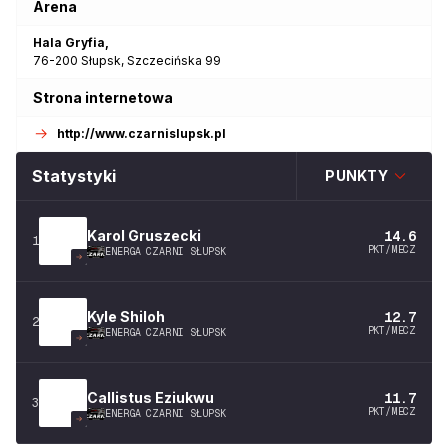
Arena
Hala Gryfia
,
76-200
Słupsk
,
Szczecińska 99
Strona internetowa
http://www.czarnislupsk.pl
Statystyki
PUNKTY
Karol
Gruszecki
14.6
1
PKT/MECZ
ENERGA CZARNI SŁUPSK
Kyle
Shiloh
12.7
2
PKT/MECZ
ENERGA CZARNI SŁUPSK
Callistus
Eziukwu
11.7
3
PKT/MECZ
ENERGA CZARNI SŁUPSK