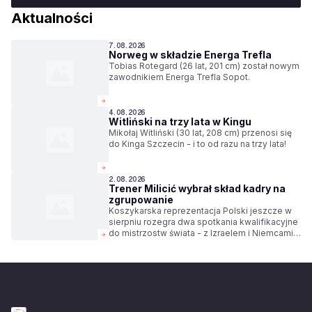
Aktualności
7.08.2026
Norweg w składzie Energa Trefla
Tobias Rotegard (26 lat, 201 cm) został nowym
zawodnikiem Energa Trefla Sopot.
4.08.2026
Witliński na trzy lata w Kingu
Mikołaj Witliński (30 lat, 208 cm) przenosi się
do Kinga Szczecin - i to od razu na trzy lata!
2.08.2026
Trener Milicić wybrał skład kadry na
zgrupowanie
Koszykarska reprezentacja Polski jeszcze w
sierpniu rozegra dwa spotkania kwalifikacyjne
do mistrzostw świata - z Izraelem i Niemcami.
Trener Igor Milicić wybrał skład kadry na
zgrupowanie.