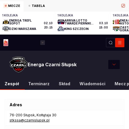
MECZE
TABELA
1 KOLEJKA
1 KOLEJKA
1 KOLEJKA
ENERGA TREFL
ARRIVA LOTTO
ENEA 
SOPOT
02.10
TWARDE PIERNIKI
03.10
ASTO
TORUŃ
ZAST
20:15
15:00
DZIKI WARSZAWA
KING SZCZECIN
GÓRA
Energa Czarni Słupsk
Zespół
Terminarz
Skład
Wiadomości
Mecz 
Adres
76-200
Słupsk
,
Kołłątaja 30
stkssa@czarnislupsk.pl