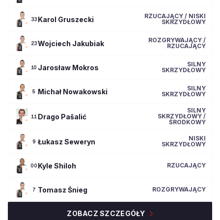
RZUCAJĄCY / NISKI
Karol
Gruszecki
33
SKRZYDŁOWY
ROZGRYWAJĄCY /
Wojciech
Jakubiak
23
RZUCAJĄCY
SILNY
Jarosław
Mokros
10
SKRZYDŁOWY
SILNY
Michał
Nowakowski
5
SKRZYDŁOWY
SILNY
Drago
Pašalić
SKRZYDŁOWY /
11
ŚRODKOWY
NISKI
Łukasz
Seweryn
9
SKRZYDŁOWY
Kyle
Shiloh
RZUCAJĄCY
00
Tomasz
Śnieg
ROZGRYWAJĄCY
7
ZOBACZ SZCZEGÓŁY