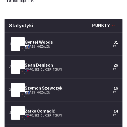
Transmisja TV:
Statystyki
PUNKTY
Qyntel
Woods
31
1
PKT
AZS KOSZALIN
Sean
Denison
26
2
PKT
POLSKI CUKIER TORUŃ
Szymon
Szewczyk
16
3
PKT
AZS KOSZALIN
Žarko
Čomagić
14
4
PKT
POLSKI CUKIER TORUŃ