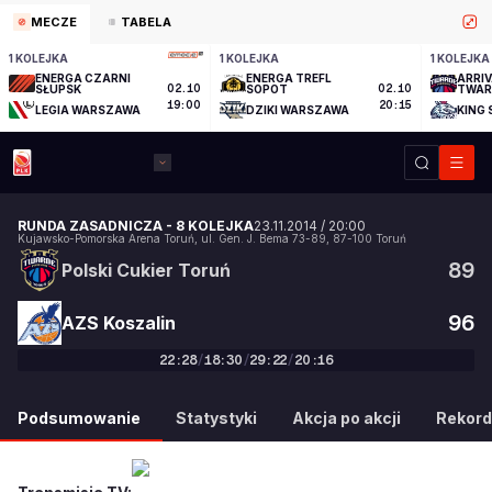
MECZE
TABELA
1 KOLEJKA
1 KOLEJKA
1 KOLEJKA
ENERGA CZARNI
ENERGA TREFL
ARRI
SŁUPSK
02.10
SOPOT
02.10
TWARD
TORU
19:00
20:15
LEGIA WARSZAWA
DZIKI WARSZAWA
KING
RUNDA ZASADNICZA
-
8 KOLEJKA
23.11.2014
/
20:00
Kujawsko-Pomorska Arena Toruń
,
ul. Gen. J. Bema 73-89
,
87-100
Toruń
89
Polski Cukier Toruń
96
AZS Koszalin
22
:
28
/
18
:
30
/
29
:
22
/
20
:
16
89
:
96
Podsumowanie
Statystyki
Akcja po akcji
Rekord