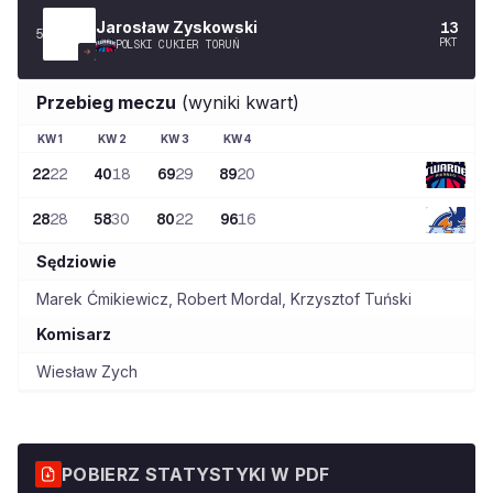
Jarosław
Zyskowski
13
5
PKT
POLSKI CUKIER TORUŃ
Przebieg meczu
(wyniki kwart)
KW
1
KW
2
KW
3
KW
4
22
22
40
18
69
29
89
20
28
28
58
30
80
22
96
16
Sędziowie
Marek Ćmikiewicz
,
Robert Mordal
,
Krzysztof Tuński
Komisarz
Wiesław Zych
POBIERZ STATYSTYKI W PDF