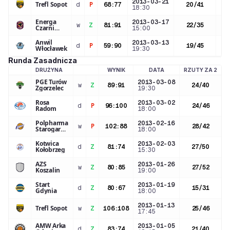
2013-03-21
Trefl Sopot
d
P
68
:
77
20
/
41
18:30
Energa
2013-03-17
w
Z
81
:
91
22
/
35
Czarni
15:00
Słupsk
Anwil
2013-03-13
d
P
59
:
90
19
/
45
Włocławek
19:30
Runda Zasadnicza
DRUŻYNA
WYNIK
DATA
RZUTY ZA 2
R
LOGO DRUŻYNY
PGE Turów
2013-03-08
w
Z
89
:
91
24
/
40
Zgorzelec
19:30
Rosa
2013-03-02
d
P
96
:
100
24
/
46
Radom
18:00
Polpharma
2013-02-16
w
P
102
:
88
28
/
42
Starogard
18:00
Gdański
Kotwica
2013-02-03
d
Z
81
:
74
27
/
50
Kołobrzeg
15:30
AZS
2013-01-26
w
Z
80
:
85
27
/
52
Koszalin
19:00
Start
2013-01-19
d
Z
80
:
67
15
/
31
Gdynia
18:00
2013-01-13
Trefl Sopot
w
Z
106
:
108
25
/
46
17:45
AMW Arka
2013-01-05
d
Z
83
:
74
21
/
40