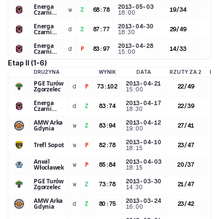
Energa
2013-05-03
w
Z
68
:
78
19
/
34
5
/
Czarni
18:00
Słupsk
Energa
2013-04-30
d
Z
87
:
77
29
/
49
4
/
Czarni
18:30
Słupsk
Energa
2013-04-28
d
P
83
:
97
14
/
33
8
/
Czarni
15:00
Słupsk
Etap II (1-6)
DRUŻYNA
WYNIK
DATA
RZUTY ZA 2
RZ
LOGO DRUŻYNY
PGE Turów
2013-04-21
d
P
73
:
102
22
/
49
Zgorzelec
15:00
Energa
2013-04-17
d
Z
83
:
74
22
/
39
Czarni
18:30
Słupsk
AMW Arka
2013-04-12
w
Z
83
:
94
27
/
41
Gdynia
19:00
2013-04-10
Trefl Sopot
w
P
82
:
78
23
/
47
18:15
Anwil
2013-04-03
w
P
85
:
84
20
/
37
Włocławek
18:15
PGE Turów
2013-03-30
w
Z
73
:
78
21
/
47
Zgorzelec
14:30
AMW Arka
2013-03-24
d
Z
80
:
75
23
/
42
Gdynia
16:00