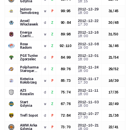
Gdynia
18:15
Jezioro
2012-12-29
w
P
99
:
95
31
/
45
Tarnobrzeg
18:00
Anwil
2012-12-22
d
Z
90
:
84
30
/
48
Włocławek
17:30
Energa
2012-12-16
w
Z
89
:
98
31
/
50
Czarni
18:00
Słupsk
Rosa
2012-12-08
w
Z
92
:
110
31
/
46
Radom
19:00
PGE Turów
2012-12-01
d
P
84
:
99
21
/
54
Zgorzelec
18:00
Polpharma
2012-11-24
d
Z
89
:
76
29
/
52
Starogard
18:00
Gdański
Kotwica
2012-11-17
w
P
85
:
73
16
/
39
Kołobrzeg
17:30
AZS
2012-11-11
d
Z
75
:
74
17
/
35
Koszalin
18:00
Start
2012-11-03
w
Z
67
:
76
22
/
49
Gdynia
18:00
2012-10-27
Trefl Sopot
d
P
72
:
84
21
/
38
17:30
AMW Arka
2012-10-21
w
P
73
:
70
22
/
41
Gdynia
18:00