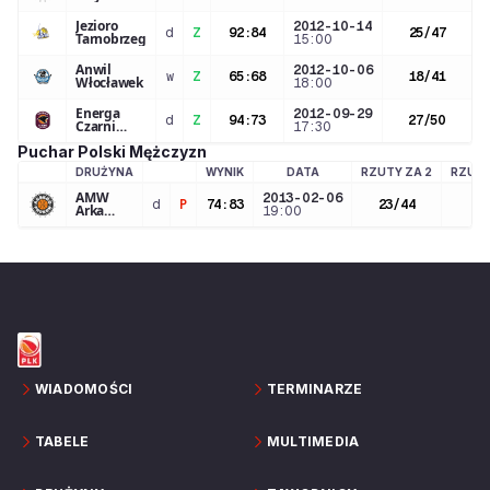
Jezioro
2012-10-14
d
Z
92
:
84
25
/
47
Tarnobrzeg
15:00
Anwil
2012-10-06
w
Z
65
:
68
18
/
41
Włocławek
18:00
Energa
2012-09-29
d
Z
94
:
73
27
/
50
Czarni
17:30
Słupsk
Puchar Polski Mężczyzn
DRUŻYNA
WYNIK
DATA
RZUTY ZA 2
RZUTY
LOGO DRUŻYNY
AMW
2013-02-06
d
P
74
:
83
23
/
44
4
/
Arka
19:00
Gdynia
WIADOMOŚCI
TERMINARZE
TABELE
MULTIMEDIA