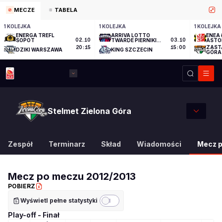
MECZE
TABELA
1 KOLEJKA
1 KOLEJKA
1 KOLEJKA
ENERGA TREFL
ARRIVA LOTTO
ENEA 
SOPOT
02.10
TWARDE PIERNIKI
03.10
ASTO
TORUŃ
ZAST
20:15
15:00
DZIKI WARSZAWA
KING SZCZECIN
GÓRA
Stelmet Zielona Góra
Zespół
Terminarz
Skład
Wiadomości
Mecz 
Mecz po meczu
2012/2013
POBIERZ
Wyświetl pełne statystyki
Play-off - Finał