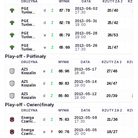
DRUŻYNA
WYNIK
DATA
RZUTY ZA 2
RZUTY
LOGO DRUŻYNY
PGE
2013-06-02
d
Z
87
:
78
20
/
40
10
Turów
17:30
Zgorzelec
PGE
2013-05-31
d
Z
82
:
78
25
/
42
6
/
Turów
19:00
Zgorzelec
PGE
2013-05-28
w
Z
65
:
79
26
/
53
4
/
Turów
19:00
Zgorzelec
PGE
2013-05-26
w
Z
65
:
69
21
/
47
3
/
Turów
17:30
Zgorzelec
Play-off - Półfinały
DRUŻYNA
WYNIK
DATA
RZUTY ZA 2
RZUTY
LOGO DRUŻYNY
AZS
2013-05-17
w
Z
66
:
96
27
/
46
9
/
Koszalin
18:45
AZS
2013-05-14
d
Z
89
:
83
24
/
47
7
/
Koszalin
19:00
AZS
2013-05-12
d
Z
85
:
80
20
/
39
11
/
Koszalin
19:00
Play-off - Ćwierćfinały
DRUŻYNA
WYNIK
DATA
RZUTY ZA 2
RZUTY
LOGO DRUŻYNY
Energa
2013-05-08
d
Z
75
:
63
21
/
36
9
/
Czarni
17:30
Słupsk
Energa
2013-05-05
w
P
90
:
76
18
/
27
7
/
Czarni
20:00
Słupsk