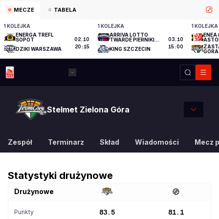
MECZE
TABELA
1 KOLEJKA
1 KOLEJKA
1 KOLEJKA
ENERGA TREFL
ARRIVA LOTTO
ENEA 
SOPOT
02.10
TWARDE PIERNIKI
03.10
ASTO
TORUŃ
ZAST
20:15
15:00
DZIKI WARSZAWA
KING SZCZECIN
GÓRA
Stelmet Zielona Góra
Zespół
Terminarz
Skład
Wiadomości
Mecz 
Statystyki drużynowe
Drużynowe
Punkty
83.5
81.1