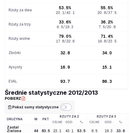
53.5%
55.5%
Rzuty za dwa
23.1
/
43.1
20.8
/
37.5
33.6%
36.2%
Rzuty za trzy
6.5
/
19.3
7.5
/
20.8
79.0%
71.4%
Rzuty wolne
17.8
/
22.6
16.8
/
23.5
Zbiórki
32.8
34.0
Aysysty
16.9
15.1
EVAL
93.7
86.3
Średnie statystyczne
2012/2013
POBIERZ
Pokaż sumy statystyczne
RZUTY ZA 2
RZUTY ZA 3
DRUŻYNA
M
PKT
CELNE
ODD.
%
CELNE
ODD.
%
CE
Zastal
Zielona
44
83.5
23.1
43.1
53.5
6.5
19.3
33.6
2