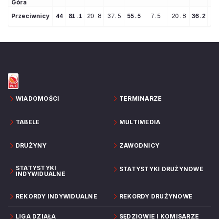
Góra
Przeciwnicy
44
81.1
20.8
37.5
55.5
7.5
20.8
36.2
2
WIADOMOŚCI
TERMINARZE
TABELE
MULTIMEDIA
DRUŻYNY
ZAWODNICY
STATYSTYKI
STATYSTYKI DRUŻYNOWE
INDYWIDUALNE
REKORDY INDYWIDUALNE
REKORDY DRUŻYNOWE
LIGA DZIAŁA
SĘDZIOWIE I KOMISARZE