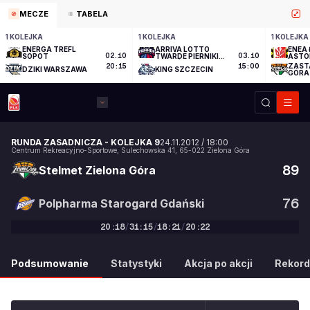
MECZE
TABELA
1 KOLEJKA
1 KOLEJKA
1 KOLEJKA
ENERGA TREFL
ARRIVA LOTTO
ENEA 
SOPOT
02.10
TWARDE PIERNIKI
03.10
ASTO
TORUŃ
ZAST
20:15
15:00
DZIKI WARSZAWA
KING SZCZECIN
GÓRA
RUNDA ZASADNICZA
-
KOLEJKA 9
24.11.2012
/
18:00
Centrum Rekreacyjno-Sportowe
,
Sulechowska 41
,
65-022
Zielona Góra
89
Stelmet Zielona Góra
76
Polpharma Starogard Gdański
20
:
18
/
31
:
15
/
18
:
21
/
20
:
22
89
:
76
Podsumowanie
Statystyki
Akcja po akcji
Rekord