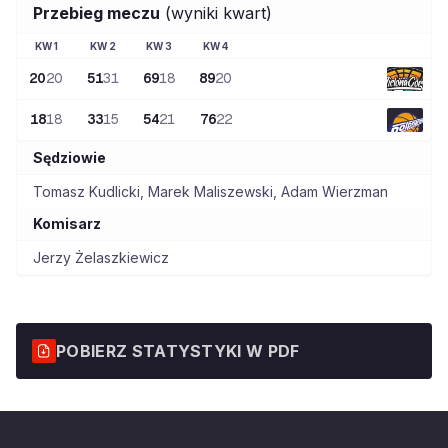
Przebieg meczu
(wyniki kwart)
KW
1
KW
2
KW
3
KW
4
20
20
51
31
69
18
89
20
18
18
33
15
54
21
76
22
Sędziowie
Tomasz Kudlicki
,
Marek Maliszewski
,
Adam Wierzman
Komisarz
Jerzy Żelaszkiewicz
POBIERZ STATYSTYKI W PDF