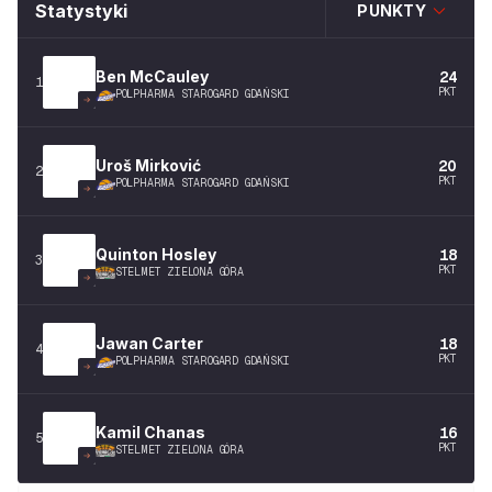
Statystyki
PUNKTY
Ben
McCauley
24
1
PKT
POLPHARMA STAROGARD GDAŃSKI
Uroš
Mirković
20
2
PKT
POLPHARMA STAROGARD GDAŃSKI
Quinton
Hosley
18
3
PKT
STELMET ZIELONA GÓRA
Jawan
Carter
18
4
PKT
POLPHARMA STAROGARD GDAŃSKI
Kamil
Chanas
16
5
PKT
STELMET ZIELONA GÓRA