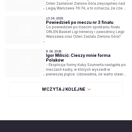
Orlen Zastalowi Zielona Góra zwycięstwo nad
Legią Warszawa 76:74, a to oznacza, że czeka
nas decydujący, siódmy mecz finałowy! Gramy
już w niedzielę o godz. 19:00, transmisja w
13.06.2026
Powiedzieli po meczu nr 3 finału
Polsat Sport 1.
Co powiedzieli po trzecim spotkaniu finału
ORLEN Basket Ligi trenerzy i zawodnicy Legii
Warszawa oraz Orlen Zastalu Zielona Góra?
8.06.2026
Igor Milicić: Cieszy mnie forma
Polaków
- Eksplozja formy Kuby Szumerta nastąpiła po
meczach kadry, w których wyszedł w
pierwszej piątce. Udowadnia, że warto stawiać
na młodzież. Andrzej Pluta gra jak profesor.
Ludzie pytają mnie o jego status i możliwości -
mówi Igor Milicić, selekcjoner reprezentacji
WCZYTAJ KOLEJNE
Polski.