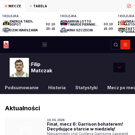
MECZE
TABELA
1 KOLEJKA
1 KOLEJKA
1 KOLEJKA
ENERGA TREFL
ARRIVA LOTTO
ENEA 
SOPOT
02.10
TWARDE PIERNIKI
03.10
ASTO
TORUŃ
ZAST
20:15
15:00
DZIKI WARSZAWA
KING SZCZECIN
GÓRA
Filip
8
Matczak
Podsumowanie
Historia
Statystyki
Mecz po me
Aktualności
19.06.2026
Finał, mecz 6: Garrison bohaterem!
Decydujące starcie w niedzielę!
Niesamowity rzut Conleya Garrisona zapewnił