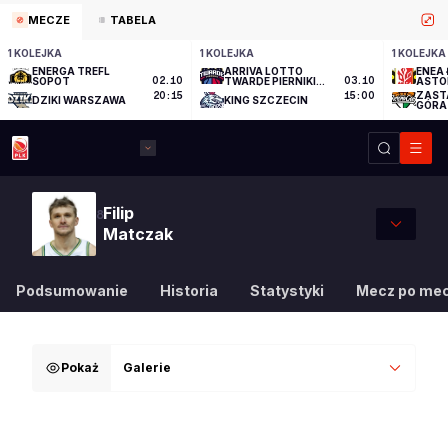
MECZE
TABELA
1 KOLEJKA
1 KOLEJKA
1 KOLEJKA
ENERGA TREFL
ARRIVA LOTTO
ENEA 
SOPOT
02.10
TWARDE PIERNIKI
03.10
ASTO
TORUŃ
ZAST
20:15
15:00
DZIKI WARSZAWA
KING SZCZECIN
GÓRA
Filip
8
Matczak
Podsumowanie
Historia
Statystyki
Mecz po me
Pokaż
Galerie