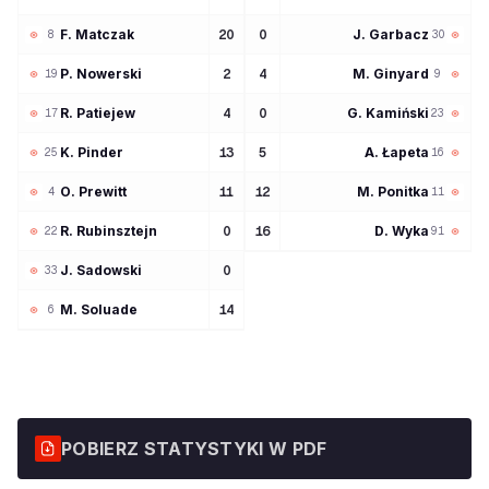
F
Matczak
J
Garbacz
20
0
8
30
P
Nowerski
M
Ginyard
2
4
19
9
R
Patiejew
G
Kamiński
4
0
17
23
K
Pinder
A
Łapeta
13
5
25
16
O
Prewitt
M
Ponitka
11
12
4
11
R
Rubinsztejn
D
Wyka
0
16
22
91
J
Sadowski
0
33
M
Soluade
14
6
POBIERZ STATYSTYKI W PDF