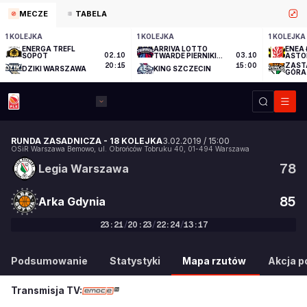
MECZE
TABELA
1 KOLEJKA
1 KOLEJKA
1 KOLEJKA
ENERGA TREFL
ARRIVA LOTTO
ENEA 
SOPOT
02.10
TWARDE PIERNIKI
03.10
ASTO
TORUŃ
ZAST
20:15
15:00
DZIKI WARSZAWA
KING SZCZECIN
GÓRA
RUNDA ZASADNICZA
-
18 KOLEJKA
3.02.2019
/
15:00
OSiR Warszawa Bemowo
,
ul. Obrońców Tobruku 40
,
01-494
Warszawa
78
Legia Warszawa
85
Arka Gdynia
23
:
21
/
20
:
23
/
22
:
24
/
13
:
17
78
:
85
Podsumowanie
Statystyki
Mapa rzutów
Akcja po
Transmisja TV: