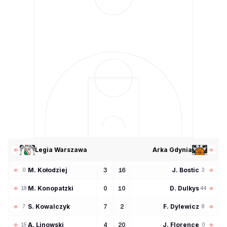
Legia Warszawa
Arka Gdynia
M
Kołodziej
J
Bostic
3
16
0
3
M
Konopatzki
D
Dulkys
0
10
18
44
S
Kowalczyk
F
Dylewicz
7
2
7
8
A
Linowski
J
Florence
4
20
15
0