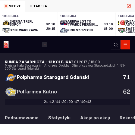
MECZE
TABELA
1 KOLEJKA
1 KOLEJKA
1 KOLEJKA
ENERGA TREFL
ARRIVA LOTTO
ENEA 
SOPOT
02.10
TWARDE PIERNIKI
03.10
ASTO
TORUŃ
ZAST
20:15
15:00
DZIKI WARSZAWA
KING SZCZECIN
GÓRA
RUNDA ZASADNICZA
-
13 KOLEJKA
7.01.2017
/
18:00
Miejska Hala Sportowa im. Andrzeja Grubby
,
Olimpijczyków Starogardzkich 1
,
83-
200
Starogard Gdański
71
Polpharma Starogard Gdański
62
Polfarmex Kutno
21
:
12
/
11
:
20
/
20
:
17
/
19
:
13
71
:
62
Podsumowanie
Statystyki
Akcja po akcji
Rekord