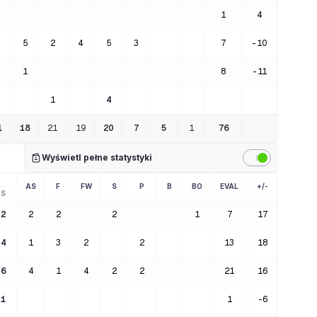
1
4
5
2
4
5
3
7
-10
1
8
-11
1
4
1
18
21
19
20
7
5
1
76
Wyświetl pełne statystyki
AS
F
FW
S
P
B
BO
EVAL
+/-
S
2
2
2
2
1
7
17
4
1
3
2
2
13
18
6
4
1
4
2
2
21
16
1
1
-6