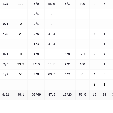
1
/
1
100
5
/
9
55.6
3
/
3
100
2
5
0
/
1
0
0
/
1
0
0
/
1
0
1
/
5
20
2
/
6
33.3
1
1
1
/
3
33.3
1
0
/
1
0
4
/
8
50
3
/
8
37.5
2
4
2
/
6
33.3
4
/
13
30.8
2
/
2
100
1
1
/
2
50
4
/
6
66.7
0
/
2
0
1
5
2
1
8
/
21
38.1
33
/
69
47.8
13
/
23
56.5
15
24