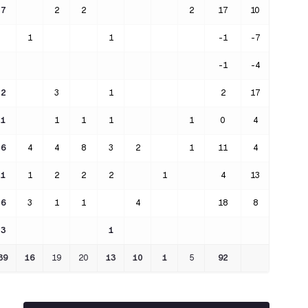
7
2
2
2
17
10
1
1
-1
-7
-1
-4
2
3
1
2
17
1
1
1
1
1
0
4
6
4
4
8
3
2
1
11
4
1
1
2
2
2
1
4
13
6
3
1
1
4
18
8
3
1
39
16
19
20
13
10
1
5
92