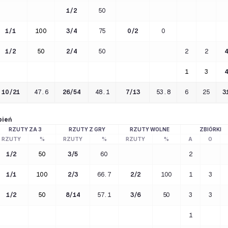
1
/
2
50
1
/
1
100
3
/
4
75
0
/
2
0
1
/
2
50
2
/
4
50
2
2
4
1
3
4
10
/
21
47.6
26
/
54
48.1
7
/
13
53.8
6
25
3
pień
RZUTY ZA 3
RZUTY Z GRY
RZUTY WOLNE
ZBIÓRKI
RZUTY
%
RZUTY
%
RZUTY
%
A
O
1
/
2
50
3
/
5
60
2
1
/
1
100
2
/
3
66.7
2
/
2
100
1
3
1
/
2
50
8
/
14
57.1
3
/
6
50
3
3
1