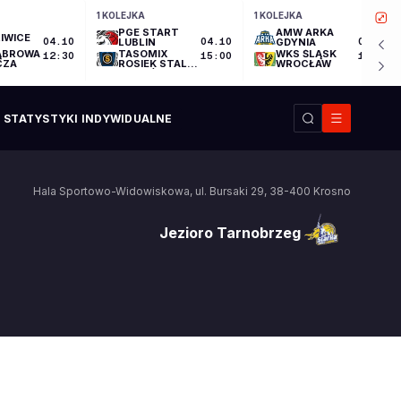
1 KOLEJKA
1 KOLEJKA
PGE START
AMW ARKA
IWICE
04.10
LUBLIN
04.10
GDYNIA
04.10
ĄBROWA
TASOMIX
WKS ŚLĄSK
12:30
15:00
17:30
CZA
ROSIEK STAL
WROCŁAW
OSTRÓW
WIELKOPOLSKI
STATYSTYKI INDYWIDUALNE
Hala Sportowo-Widowiskowa
,
ul. Bursaki 29
,
38-400
Krosno
Jezioro Tarnobrzeg
Jezioro Tarnobrzeg