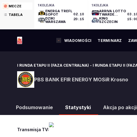
1 KOLEJKA
1 KOLEJKA
MECZE
ENERGA TREFL
ARRIVA LOTTO
SOPOT
02.10
TWARDE
03.1
TABELA
PIERNIKI
DZIKI
KING
20:15
15:0
TORUŃ
WARSZAWA
SZCZECIN
WIADOMOŚCI
TERMINARZ
ZAW
I RUNDA ETAPU II (FAZA CENTRALNA)
-
I RUNDA ETAPU II (FA
PBS BANK EFIR ENERGY MOSiR Krosno
PBS BANK EFIR ENERGY MOSiR Krosno
Podsumowanie
Statystyki
Akcja po akcji
Transmisja TV: