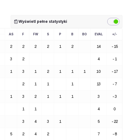
Wyświetl pełne statystyki
AS
F
FW
S
P
B
BO
EVAL
+/-
2
2
2
2
1
2
14
-15
3
2
4
-1
1
3
1
2
1
1
1
10
-17
2
1
1
1
13
-7
1
3
2
1
1
1
3
-3
1
1
4
0
3
4
3
1
5
-22
5
2
4
2
7
-8