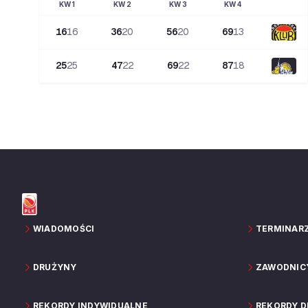
KW
1
KW
2
KW
3
KW
4
16
16
36
20
56
20
69
13
25
25
47
22
69
22
87
18
WIADOMOŚCI
TERMINAR
DRUŻYNY
ZAWODNIC
REKORDY INDYWIDUALNE
REKORDY 