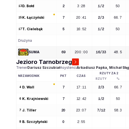
D
. 
Bołd
2
3:28
1
/
2
50
13
K
. 
Łączyński
7
20:41
2
/
3
66.7
15
T
. 
Cielebąk
5
16:52
1
/
2
50
17
Drużyna
SUMA
69
200
:
00
16
/
33
48.5
Jezioro Tarnobrzeg
Trener
Dariusz
Szczubiał
Asystenci
Arkadiusz
Papka
,
Michał
Stę
RZUTY ZA 2
NR
ZAWODNIK
PKT
CZAS
RZUTY
%
D
. 
Wall
7
17:11
2
/
3
66.7
4
K
. 
Krajniewski
7
12:42
1
/
2
50
6
J
. 
Tiller
20
23:07
7
/
12
58.3
7
B
. 
Szczytyński
0
2:55
8