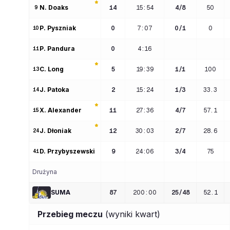
N
. 
Doaks
14
15:54
4
/
8
50
9
P
. 
Pyszniak
0
7:07
0
/
1
0
10
P
. 
Pandura
0
4:16
11
C
. 
Long
5
19:39
1
/
1
100
13
J
. 
Patoka
2
15:24
1
/
3
33.3
14
X
. 
Alexander
11
27:36
4
/
7
57.1
15
J
. 
Dłoniak
12
30:03
2
/
7
28.6
24
D
. 
Przybyszewski
9
24:06
3
/
4
75
41
Drużyna
SUMA
87
200
:
00
25
/
48
52.1
Przebieg meczu
(wyniki kwart)