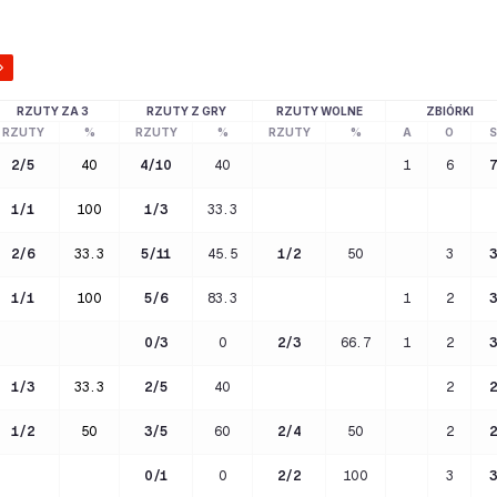
RZUTY ZA 3
RZUTY Z GRY
RZUTY WOLNE
ZBIÓRKI
RZUTY
%
RZUTY
%
RZUTY
%
A
O
S
2
/
5
40
4
/
10
40
1
6
7
1
/
1
100
1
/
3
33.3
2
/
6
33.3
5
/
11
45.5
1
/
2
50
3
3
1
/
1
100
5
/
6
83.3
1
2
3
0
/
3
0
2
/
3
66.7
1
2
3
1
/
3
33.3
2
/
5
40
2
2
1
/
2
50
3
/
5
60
2
/
4
50
2
2
0
/
1
0
2
/
2
100
3
3