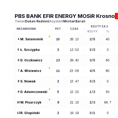
PBS BANK EFIR ENERGY MOSiR Krosno
Trener
Dušan
Radović
Asystent
Michał
Baran
RZUTY ZA 2
NR
ZAWODNIK
PKT
CZAS
RZUTY
%
M
. 
Salamonik
10
26:13
2
/
5
40
4
Ł
. 
Szczypka
3
12:02
0
/
2
0
5
D
. 
Oczkowicz
13
29:43
3
/
5
60
6
A
. 
Misiewicz
11
23:08
4
/
5
80
7
S
. 
Nowak
2
13:47
0
/
3
0
8
D
. 
Adamczewski
5
13:32
1
/
2
50
9
W
. 
Pisarczyk
9
21:15
2
/
3
66.7
10
R
. 
Glapiński
2
19:19
0
/
1
0
12