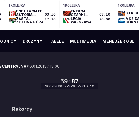
1 KOLEJKA
1 KOLEJKA
1 KOLEJKA
ENEA ŁACIATE
ENERGA
GTK GL
0
ASTORIA
03.10
CZARNI
03.10
BYDGOSZCZ
SŁUPSK
ZASTAL
LEGIA
MKS D
0
17:30
20:00
ZIELONA GÓRA
WARSZAWA
GÓRNI
ODNICY
DRUŻYNY
TABELE
MULTIMEDIA
MENEDŻER OBL
ZA CENTRALNA)
16.01.2013
/
18:00
69
:
87
16
:
25
/
20
:
22
/
20
:
22
/
13
:
18
69
:
87
Rekordy