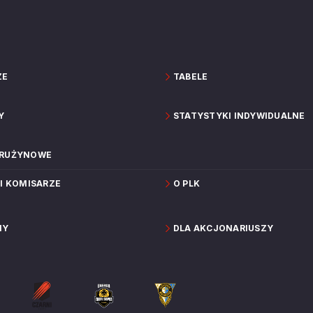
ZE
TABELE
Y
STATYSTYKI INDYWIDUALNE
DRUŻYNOWE
 I KOMISARZE
O PLK
NY
DLA AKCJONARIUSZY