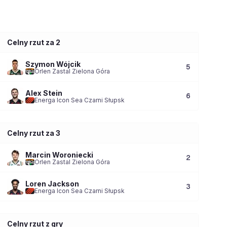
Celny rzut za 2
Szymon Wójcik
5
Orlen Zastal Zielona Góra
Alex Stein
6
Energa Icon Sea Czarni Słupsk
Celny rzut za 3
Marcin Woroniecki
2
Orlen Zastal Zielona Góra
Loren Jackson
3
Energa Icon Sea Czarni Słupsk
Celny rzut z gry