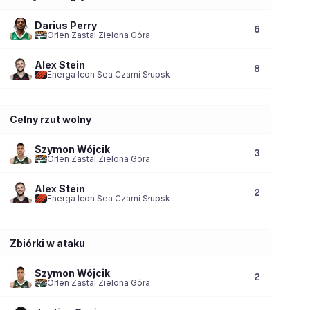
Darius Perry
6
Orlen Zastal Zielona Góra
Alex Stein
8
Energa Icon Sea Czarni Słupsk
Celny rzut wolny
Szymon Wójcik
3
Orlen Zastal Zielona Góra
Alex Stein
2
Energa Icon Sea Czarni Słupsk
Zbiórki w ataku
Szymon Wójcik
2
Orlen Zastal Zielona Góra