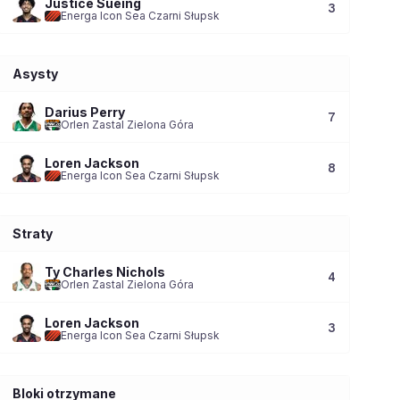
Justice Sueing
3
Energa Icon Sea Czarni Słupsk
Asysty
Darius Perry
7
Orlen Zastal Zielona Góra
Loren Jackson
8
Energa Icon Sea Czarni Słupsk
Straty
Ty Charles Nichols
4
Orlen Zastal Zielona Góra
Loren Jackson
3
Energa Icon Sea Czarni Słupsk
Bloki otrzymane