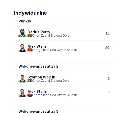
Indywidualne
Punkty
Darius Perry
15
Orlen Zastal Zielona Góra
Alex Stein
20
Energa Icon Sea Czarni Słupsk
Wykonywany rzut za 2
Szymon Wójcik
6
Orlen Zastal Zielona Góra
Alex Stein
9
Energa Icon Sea Czarni Słupsk
Wykonywany rzut za 3