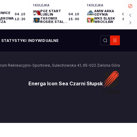
1 KOLEJKA
1 KOLEJKA
PGE START
AMW ARKA
IWICE
04.10
LUBLIN
04.10
GDYNIA
04.10
ĄBROWA
TASOMIX
WKS ŚLĄSK
12:30
15:00
17:30
CZA
ROSIEK STAL
WROCŁAW
OSTRÓW
WIELKOPOLSKI
STATYSTYKI INDYWIDUALNE
trum Rekreacyjno-Sportowe
,
Sulechowska 41
,
65-022
Zielona Góra
Energa Icon Sea Czarni Słupsk
Energa Icon Sea Czarni Słupsk