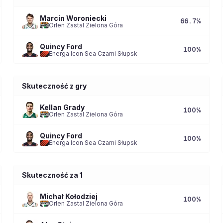
Marcin Woroniecki
66.7
%
Orlen Zastal Zielona Góra
Quincy Ford
100
%
Energa Icon Sea Czarni Słupsk
Skuteczność z gry
Kellan Grady
100
%
Orlen Zastal Zielona Góra
Quincy Ford
100
%
Energa Icon Sea Czarni Słupsk
Skuteczność za 1
Michał Kołodziej
100
%
Orlen Zastal Zielona Góra