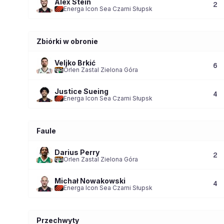
Alex Stein
2
Energa Icon Sea Czarni Słupsk
Zbiórki w obronie
Veljko Brkić
6
Orlen Zastal Zielona Góra
Justice Sueing
4
Energa Icon Sea Czarni Słupsk
Faule
Darius Perry
2
Orlen Zastal Zielona Góra
Michał Nowakowski
4
Energa Icon Sea Czarni Słupsk
Przechwyty