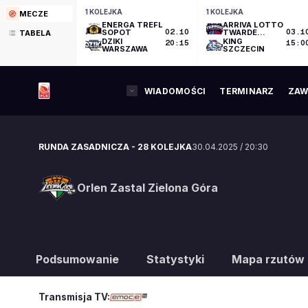
1 KOLEJKA
1 KOLEJKA
MECZE
ENERGA TREFL
ARRIVA LOTTO
SOPOT
02.10
TWARDE
03.1
TABELA
PIERNIKI
DZIKI
KING
20:15
15:0
TORUŃ
WARSZAWA
SZCZECIN
WIADOMOŚCI
TERMINARZ
ZAW
RUNDA ZASADNICZA
-
28 KOLEJKA
30.04.2025
/
20:30
Orlen Zastal Zielona Góra
Orlen Zastal Zielona Góra
Podsumowanie
Statystyki
Mapa rzutów
Transmisja TV: