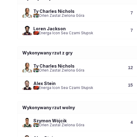
Ty Charles Nichols
7
Orlen Zastal Zielona Góra
Loren Jackson
7
Energa Icon Sea Czarni Słupsk
Wykonywany rzut z gry
Ty Charles Nichols
12
Orlen Zastal Zielona Góra
Alex Stein
15
Energa Icon Sea Czarni Słupsk
Wykonywany rzut wolny
Szymon Wójcik
4
Orlen Zastal Zielona Góra