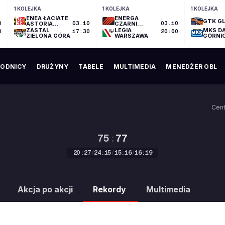
1 KOLEJKA
1 KOLEJKA
1 KOLEJKA
ENEA ŁACIATE
ENERGA
GTK GL
0
ASTORIA
03.10
CZARNI
03.10
BYDGOSZCZ
SŁUPSK
ZASTAL
LEGIA
MKS D
0
17:30
20:00
ZIELONA GÓRA
WARSZAWA
GÓRNI
ODNICY
DRUŻYNY
TABELE
MULTIMEDIA
MENEDŻER OBL
Cen
75
:
77
20
:
27
/
24
:
15
/
15
:
16
/
16
:
19
75
:
77
Akcja po akcji
Rekordy
Multimedia