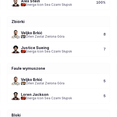
Alex Stein
100
%
Energa Icon Sea Czarni Słupsk
Zbiórki
Veljko Brkić
8
Orlen Zastal Zielona Góra
Justice Sueing
7
Energa Icon Sea Czarni Słupsk
Faule wymuszone
Veljko Brkić
5
Orlen Zastal Zielona Góra
Loren Jackson
5
Energa Icon Sea Czarni Słupsk
Bloki